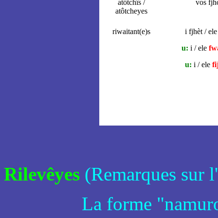
atôtchîs /
vos fjh
atôtcheyes
riwaitant(e)s
i fjhèt / ele
u:
i / ele
fw
u:
i / ele
f
Rilevêyes
(Remarques sur l'
La forme "namuro