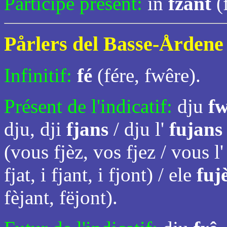
Participe présent:
in
fzant
(f
Pårlers del Basse-Årdene
Infinitif:
fé
(fére, fwêre).
Présent de l'indicatif:
dju
f
dju, dji
fjans
/ dju l'
fujan
(vous fjèz, vos fjez / vous l'
fjat, i fjant, i fjont) / ele
fuj
fèjant, fëjont).