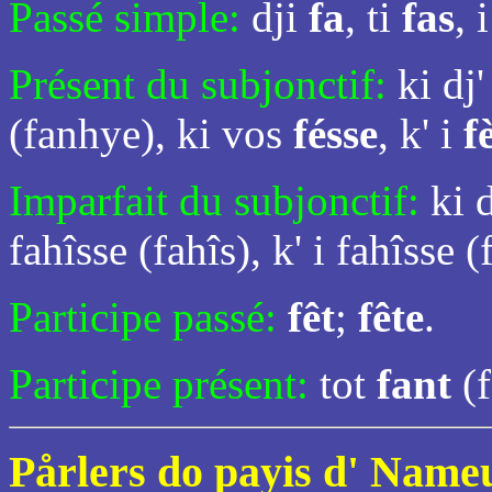
Passé simple:
dji
fa
, ti
fas
, 
Présent du subjonctif:
ki dj
(fanhye), ki vos
fésse
, k' i
f
Imparfait du subjonctif:
ki 
fahîsse (fahîs), k' i fahîsse (
Participe passé:
fêt
;
fête
.
Participe présent:
tot
fant
(
Pårlers do payis d' Name