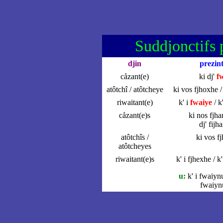
Suddjonctifs p
djin
prezin
cåzant(e)
ki dj'
f
atôtchî / atôtcheye
ki vos fjhoxhe / 
riwaitant(e)
k' i
fwaiye
/ k
cåzant(e)s
ki nos fjha
dj' fijh
atôtchîs /
ki vos f
atôtcheyes
riwaitant(e)s
k' i fjhexhe / k
u:
k' i fwaiynu
fwaiyn