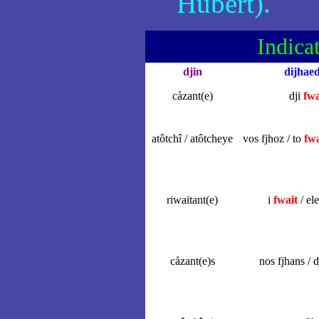
Hubert).
Indicat
djin
dijhaed
cåzant(e)
dji
fwa
atôtchî / atôtcheye
vos fjhoz / to
fwa
riwaitant(e)
i
fwait
/ el
cåzant(e)s
nos fjhans / d