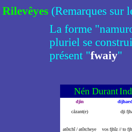
Rilevêyes
(Remarques sur le
La forme "namuro
pluriel se constru
présent "
fwaiy
"
Nén Durant
Ind
djin
dijhaed
cåzant(e)
dji fjh
atôtchî / atôtcheye
vos fjhîz
// to fj