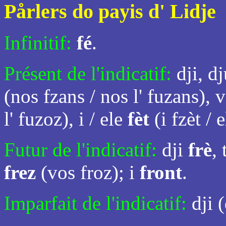
Pårlers do payis d' Lidje
Infinitif:
fé
.
Présent de l'indicatif:
dji, d
(nos fzans / nos l' fuzans), 
l' fuzoz), i / ele
fèt
(i fzèt / 
Futur de l'indicatif:
dji
frè
, 
frez
(vos froz); i
front
.
Imparfait de l'indicatif:
dji 