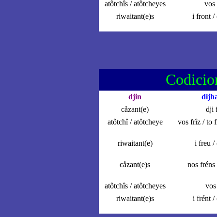
atôtchîs / atôtcheyes
vos 
riwaitant(e)s
i front /
Codicio
djin
dijh
cåzant(e)
dji 
atôtchî / atôtcheye
vos frîz / to f
riwaitant(e)
i freu /
cåzant(e)s
nos fréns 
atôtchîs / atôtcheyes
vos 
riwaitant(e)s
i frént /