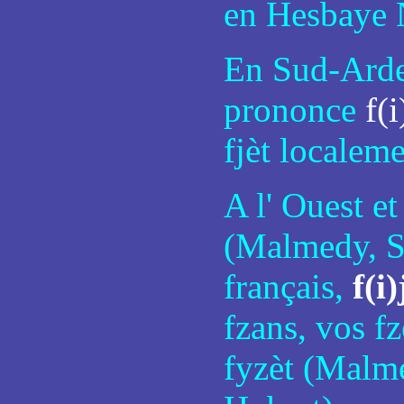
en Hesbaye 
En Sud-Arde
prononce
f(i
fjèt localem
A l' Ouest e
(Malmedy, Sa
français,
f(i)
fzans, vos fzè
fyzèt (Malmed