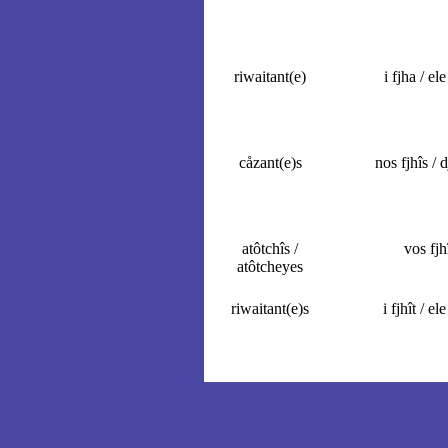
riwaitant(e)
i fjha / ele
cåzant(e)s
nos fjhîs / d
atôtchîs /
vos fjh
atôtcheyes
riwaitant(e)s
i fjhît / ele