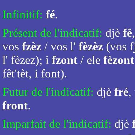
Infinitif:
fé
.
Présent de l'indicatif:
djè
fê
vos
fzèz
/ vos l'
fèzèz
(vos f
l' fèzez); i
fzont
/ ele
fèzont
fêt'tèt, i font).
Futur de l'indicatif:
djè
fré
,
front
.
Imparfait de l'indicatif:
djè