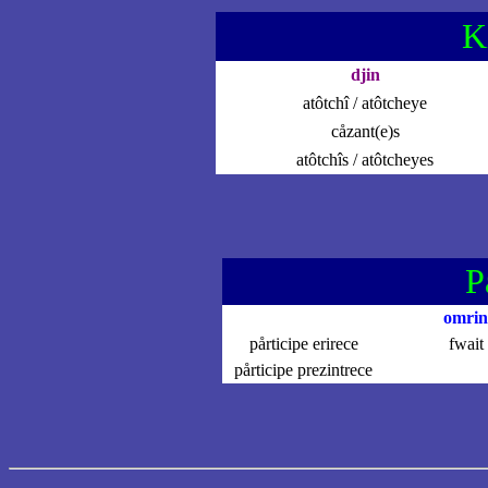
K
djin
atôtchî / atôtcheye
cåzant(e)s
atôtchîs / atôtcheyes
P
omrin
pårticipe erirece
fwait
pårticipe prezintrece