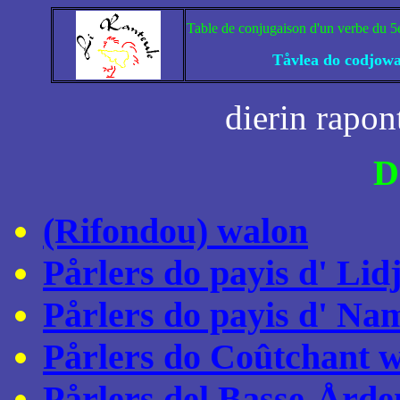
Table de conjugaison d'un verbe du 5e
Tåvlea do codjowae
dierin rapon
D
(Rifondou) walon
Pårlers do payis d' Lid
Pårlers do payis d' Na
Pårlers do Coûtchant 
Pårlers del Basse-Årde