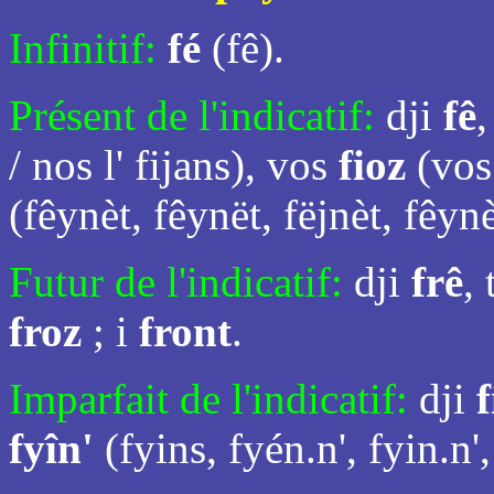
Infinitif:
fé
(fê).
Présent de l'indicatif:
dji
fê
,
/ nos l' fijans), vos
fioz
(vos 
(fêynèt, fêynët, fëjnèt, fêynè
Futur de l'indicatif:
dji
frê
, 
froz
; i
front
.
Imparfait de l'indicatif:
dji
fyîn'
(fyins, fyén.n', fyin.n',