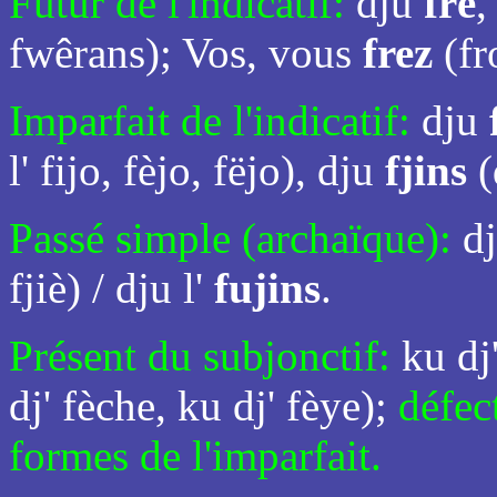
Futur de l'indicatif:
dju
frê
,
fwêrans); Vos, vous
frez
(fr
Imparfait de l'indicatif:
dju
l' fijo, fèjo, fëjo), dju
fjins
(
Passé simple (archaïque):
d
fjiè) / dju l'
fujins
.
Présent du subjonctif:
ku dj
dj' fèche, ku dj' fèye);
défect
formes de l'imparfait.