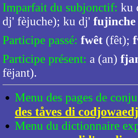
Imparfait du subjonctif:
ku 
dj' fèjuche); ku dj'
fujinche
Participe passé:
fwêt
(fêt);
Participe présent:
a (an)
fja
fëjant).
Menu des pages de conju
des tåves di codjowaed
Menu du dictionnaire expl