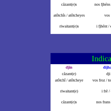
cåzant(e)s
nos fjhéns 
atôtchîs / atôtcheyes
vos 
riwaitant(e)s
i fjhént / 
Indica
djin
dijh
cåzant(e)
dji
atôtchî / atôtcheye
vos froz / to 
riwaitant(e)
i frè /
cåzant(e)s
nos frans 