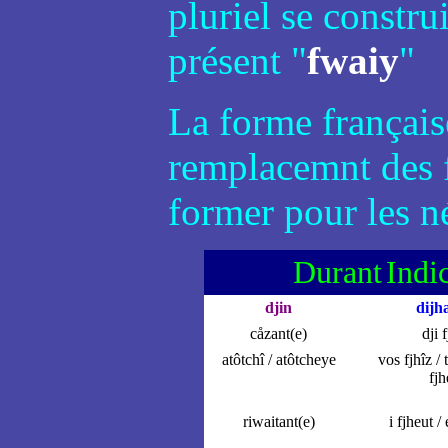
pluriel se constru
présent "
fwaiy
"
La forme française
remplacemnt des f
former pour les n
Durant
Indi
djin
dijh
cåzant(e)
dji 
atôtchî / atôtcheye
vos fjhîz / t
fjh
riwaitant(e)
i fjheut / 