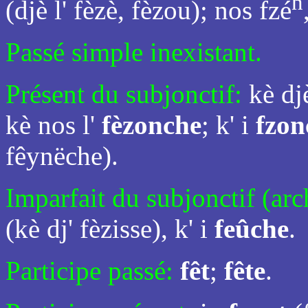
n
(djè l' fèzè, fèzou); nos fzé
Passé simple inexistant.
Présent du subjonctif:
kè d
kè nos l'
fèzonche
; k' i
fzon
fêynëche).
Imparfait du subjonctif (arc
(kè dj' fèzisse), k' i
feûche
.
Participe passé:
fêt
;
fête
.