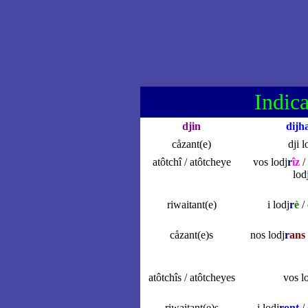
Indica
djin
dijh
cåzant(e)
dji l
atôtchî / atôtcheye
vos lodj
r
îz
/ 
lod
riwaitant(e)
i lodj
r
è
/ 
cåzant(e)s
nos lodj
r
ans
atôtchîs / atôtcheyes
vos l
riwaitant(e)s
i lodj
r
ont
/ 