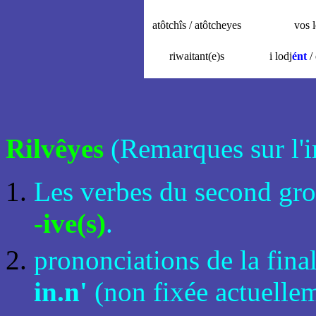
atôtchîs / atôtcheyes
vos 
riwaitant(e)s
i lodj
ént
/ 
Rilvêyes
(Remarques sur l'i
Les verbes du second gro
-ive(s)
.
prononciations de la fina
in.n'
(non fixée actuelle