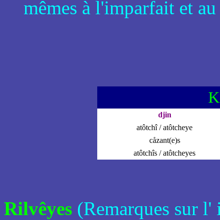
mêmes à l'imparfait et au
K
djin
atôtchî / atôtcheye
cåzant(e)s
atôtchîs / atôtcheyes
Rilvêyes
(Remarques sur l' 