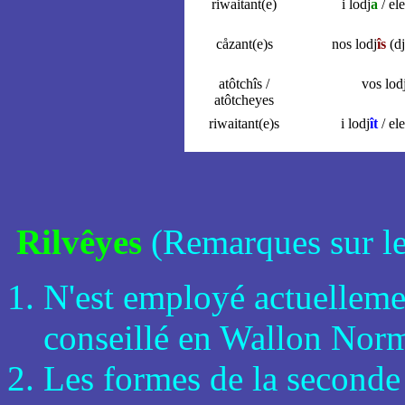
riwaitant(e)
i lodj
a
/ ele
cåzant(e)s
nos lodj
îs
(dj
atôtchîs /
vos lod
atôtcheyes
riwaitant(e)s
i lodj
ît
/ ele
Rilvêyes
(Remarques sur le
N'est employé actuellemen
conseillé en Wallon Norma
Les formes de la seconde 