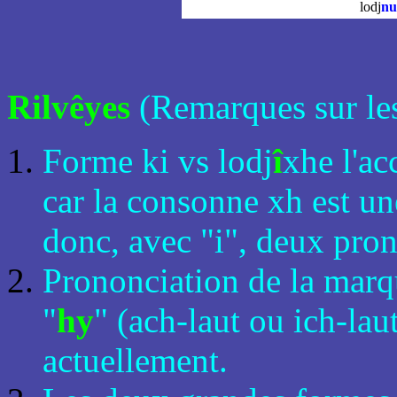
lodj
nu
Rilvêyes
(Remarques sur les
Forme ki vs lodj
î
xhe l'ac
car la consonne xh est u
donc, avec "i", deux pron
Prononciation de la marq
"
hy
" (ach-laut ou ich-la
actuellement.