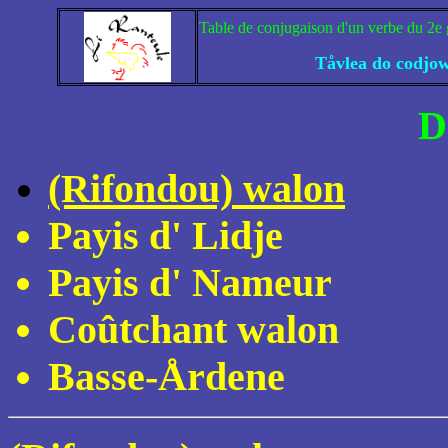
Table de conjugaison d'un verbe du 2e 
Tåvlea do codjow
D
(Rifondou) walon
Payis d' Lidje
Payis d' Nameur
Coûtchant walon
Basse-Årdene