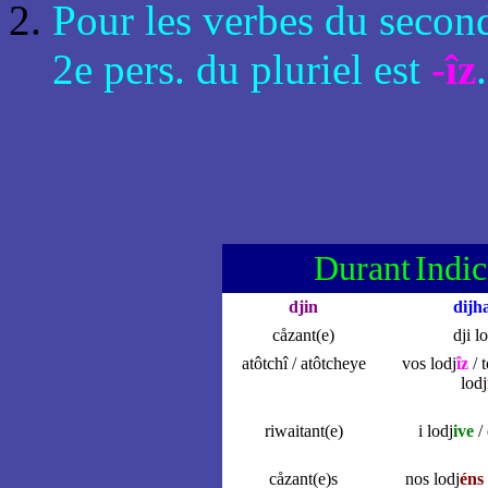
Pour les verbes du second
2e pers. du pluriel est
-îz
.
Durant
Indic
djin
dijh
cåzant(e)
dji l
atôtchî / atôtcheye
vos lodj
îz
/ 
lodj
riwaitant(e)
i lodj
ive
/ 
cåzant(e)s
nos lodj
éns