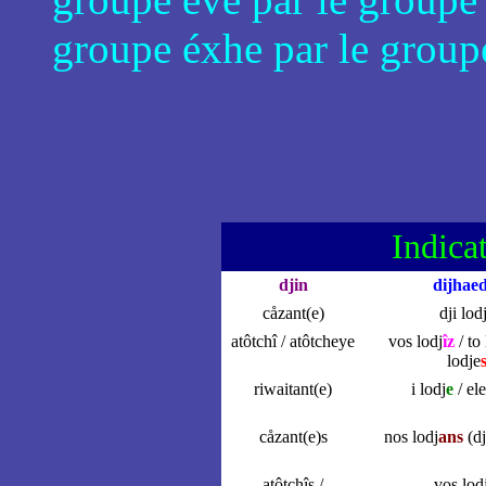
groupe éxhe par le group
Indicat
djin
dijhaed
cåzant(e)
dji lod
atôtchî / atôtcheye
vos lodj
îz
/ to 
lodje
riwaitant(e)
i lodj
e
/ ele
cåzant(e)s
nos lodj
ans
(dj
atôtchîs /
vos lod