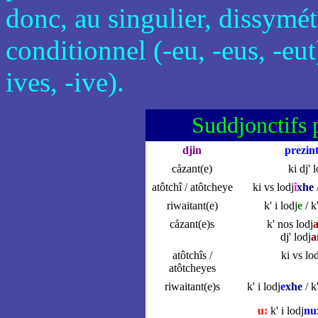
donc, au singulier, dissymétr
conditionnel (-eu, -eus, -eut)
ives, -ive).
Suddjonctifs 
djin
prezin
cåzant(e)
ki dj' 
atôtchî / atôtcheye
ki vs lodj
î
xhe
/
riwaitant(e)
k' i lodj
e
/ k
cåzant(e)s
k' nos lodj
dj' lodj
a
atôtchîs /
ki vs lo
atôtcheyes
riwaitant(e)s
k' i lodj
e
xhe
/ k
u:
k' i lodj
nu