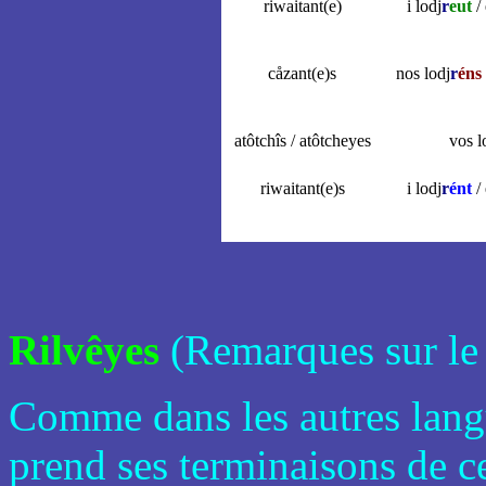
riwaitant(e)
i lodj
r
eut
/ 
cåzant(e)s
nos lodj
r
éns
atôtchîs / atôtcheyes
vos l
riwaitant(e)s
i lodj
r
ént
/ 
Rilvêyes
(Remarques sur le 
Comme dans les autres lang
prend ses terminaisons de ce