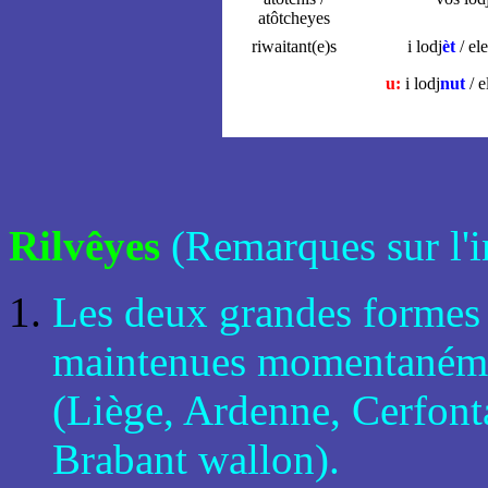
atôtcheyes
riwaitant(e)s
i lodj
èt
/ ele
u:
i lodj
nut
/ e
Rilvêyes
(Remarques sur l'i
Les deux grandes formes 
maintenues momentanéme
(Liège, Ardenne, Cerfonta
Brabant wallon).