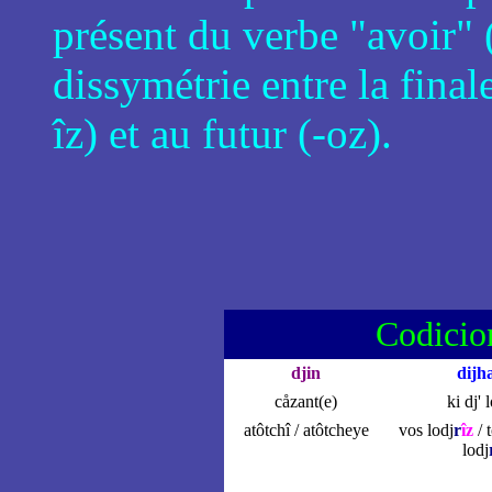
présent du verbe "avoir" 
dissymétrie entre la final
îz) et au futur (-oz).
Codicio
djin
dijh
cåzant(e)
ki dj' 
atôtchî / atôtcheye
vos lodj
r
îz
/ 
lodj