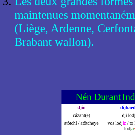
Les deux grandes formes 
maintenues momentanéme
(Liège, Ardenne, Cerfonta
Brabant wallon).
Nén Durant
Ind
djin
dijhaed
cåzant(e)
dji lod
atôtchî / atôtcheye
vos lodj
îz
/ to
lodj
a