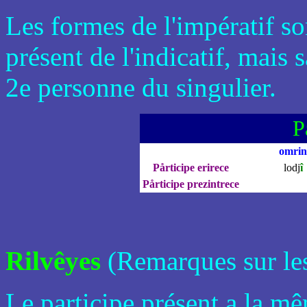
Les formes de l'impératif s
présent de l'indicatif, mais 
2e personne du singulier.
P
omrin
Pårticipe erirece
lodj
î
Pårticipe prezintrece
Rilvêyes
(Remarques sur les
Le participe présent a la m