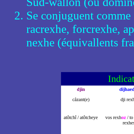
Sud-wallon (où domine
Se conjuguent comme r
racrexhe, forcrexhe, a
nexhe (équivallents fra
Indicat
djin
dijhaed
cåzant(e)
dji rex
atôtchî / atôtcheye
vos rexh
oz
/ to
rexhe