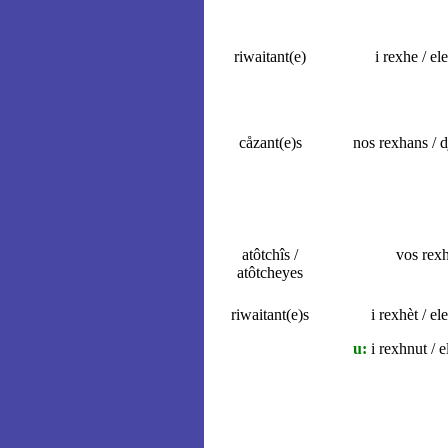
riwaitant(e)
i rexhe / el
cåzant(e)s
nos rexhans / d
atôtchîs /
vos rex
atôtcheyes
riwaitant(e)s
i rexhèt / el
u:
i rexhnut / e