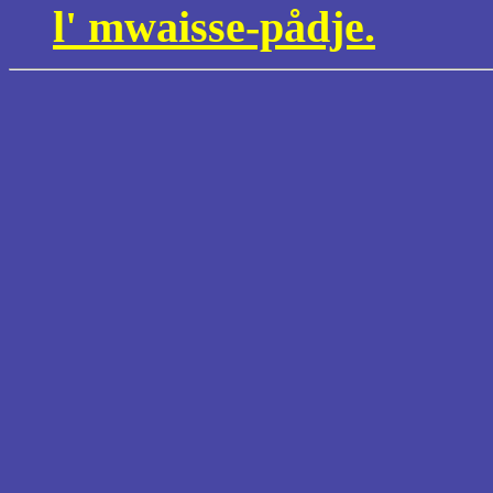
l' mwaisse-pådje.