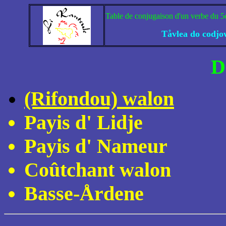
Table de conjugaison d'un verbe du 5
Tåvlea do codjow
D
(Rifondou) walon
Payis d' Lidje
Payis d' Nameur
Coûtchant walon
Basse-Årdene