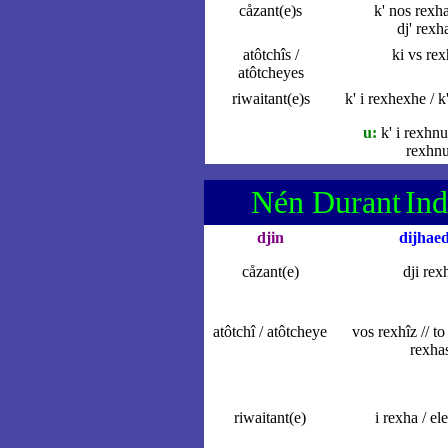
cåzant(e)s
k' nos rexh
dj' rex
atôtchîs /
ki vs rex
atôtcheyes
riwaitant(e)s
k' i rexhexhe / 
u:
k' i rexhnu
rexhn
Nén Durant
Ind
djin
dijhaed
cåzant(e)
dji rex
atôtchî / atôtcheye
vos rexhîz
// to
rexha
riwaitant(e)
i rexha / el