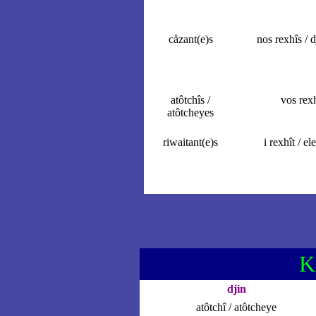
cåzant(e)s
nos rexhîs / d
atôtchîs /
vos rex
atôtcheyes
riwaitant(e)s
i rexhît / el
K
djin
atôtchî / atôtcheye