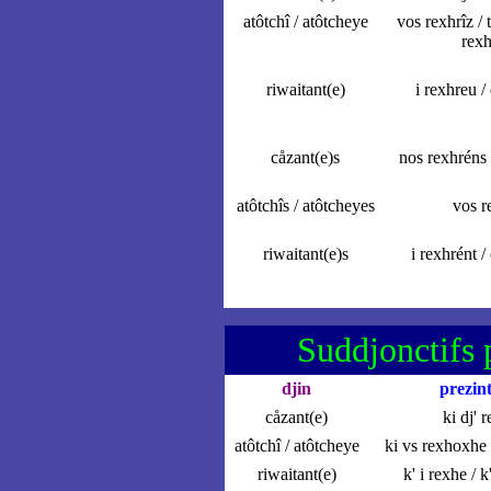
atôtchî / atôtcheye
vos rexhrîz / t
rexh
riwaitant(e)
i rexhreu /
cåzant(e)s
nos rexhréns 
atôtchîs / atôtcheyes
vos r
riwaitant(e)s
i rexhrént /
Suddjonctifs p
djin
prezin
cåzant(e)
ki dj' 
atôtchî / atôtcheye
ki vs rexhoxhe /
riwaitant(e)
k' i rexhe / k