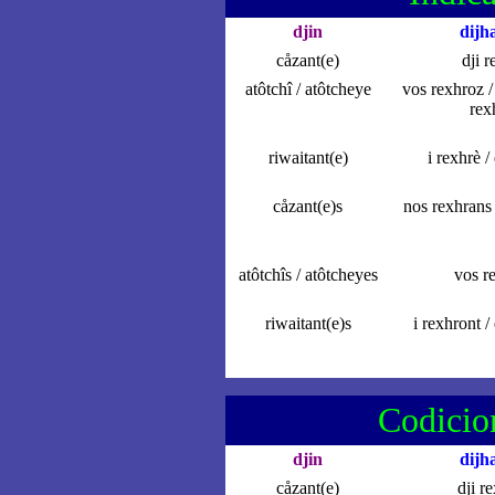
djin
dijh
cåzant(e)
dji r
atôtchî / atôtcheye
vos rexhroz / 
rex
riwaitant(e)
i rexhrè /
cåzant(e)s
nos rexhrans 
atôtchîs / atôtcheyes
vos r
riwaitant(e)s
i rexhront /
Codicio
djin
dijh
cåzant(e)
dji r