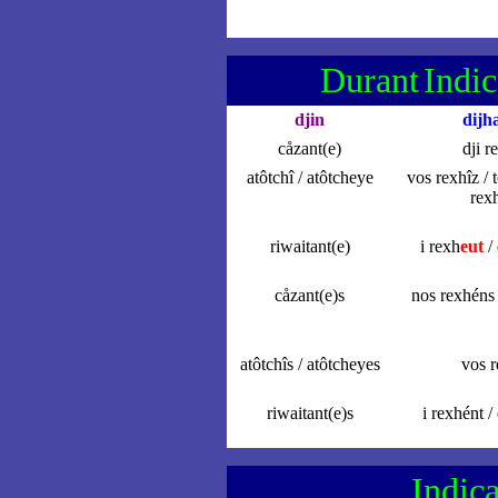
Durant
Indic
djin
dijh
cåzant(e)
dji r
atôtchî / atôtcheye
vos rexhîz
/ 
rex
riwaitant(e)
i rexh
eut
/ 
cåzant(e)s
nos rexhéns 
atôtchîs / atôtcheyes
vos r
riwaitant(e)s
i rexhént /
Indica