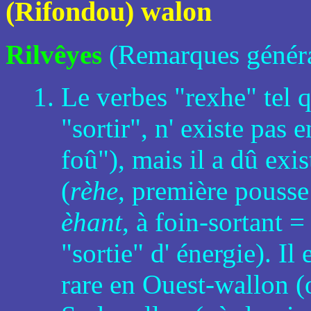
(Rifondou) walon
Rilvêyes
(Remarques généra
Le verbes "rexhe" tel q
"sortir", n' existe pas 
foû"), mais il a dû exis
(
rèhe
, première pousse 
èhant
, à foin-sortant 
"sortie" d' énergie). Il
rare en Ouest-wallon (o