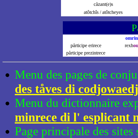
cåzant(e)s
atôtchîs / atôtcheyes
P
omrin
pårticipe erirece
rexh
o
pårticipe prezintrece
Menu des pages de conju
des tåves di codjowaed
Menu du dictionnaire expl
minrece di l' esplicant 
Page principale des sites