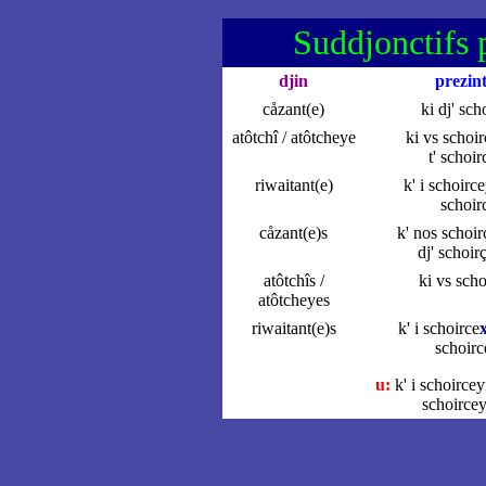
Suddjonctifs 
djin
prezin
cåzant(e)
ki dj' sch
atôtchî / atôtcheye
ki vs schoir
t' schoi
riwaitant(e)
k' i schoirce
schoir
cåzant(e)s
k' nos schoir
dj' schoir
atôtchîs /
ki vs scho
atôtcheyes
riwaitant(e)s
k' i schoirce
schoirc
u:
k' i schoirce
schoirce