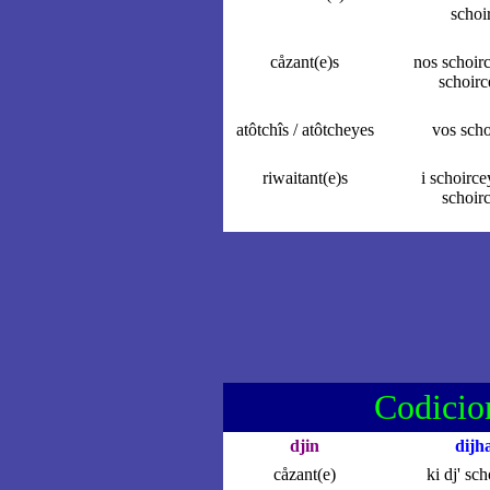
schoi
cåzant(e)s
nos schoir
schoirc
atôtchîs / atôtcheyes
vos scho
riwaitant(e)s
i schoirce
schoir
Codicio
djin
dijh
cåzant(e)
ki dj' sc