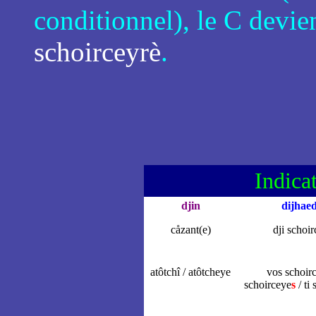
conditionnel), le C devie
schoirceyrè
.
Indicat
djin
dijhaed
cåzant(e)
dji schoi
atôtchî / atôtcheye
vos schoir
schoirceye
s
/ ti