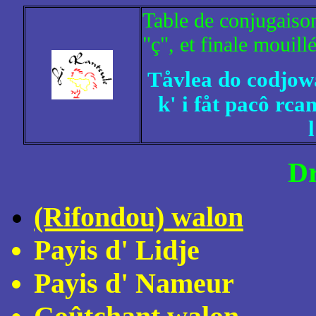
Table de conjugaison
"ç", et finale mouill
Tåvlea do codjowa
k' i fåt pacô rca
Dr
(Rifondou) walon
Payis d' Lidje
Payis d' Nameur