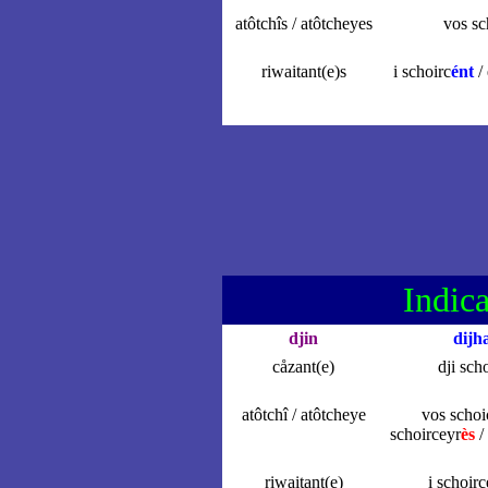
atôtchîs / atôtcheyes
vos sc
riwaitant(e)s
i schoirc
ént
/ 
Indica
djin
dijh
cåzant(e)
dji sch
atôtchî / atôtcheye
vos schoi
schoirceyr
ès
/ 
riwaitant(e)
i schoirc