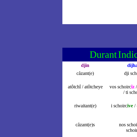
Durant
Indi
djin
dijh
cåzant(e)
dji sch
atôtchî / atôtcheye
vos schoirc
îz
/ ti sch
riwaitant(e)
i schoirc
ive
/ 
cåzant(e)s
nos schoi
schoi