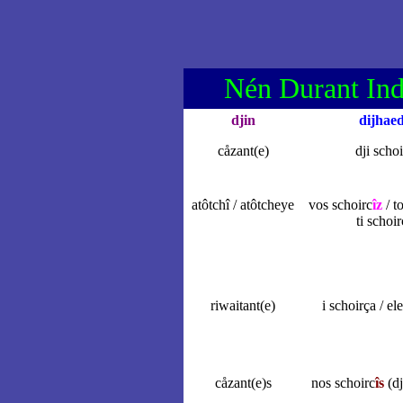
Nén Durant Ind
djin
dijhaed
cåzant(e)
dji scho
atôtchî / atôtcheye
vos schoirc
îz
/ t
ti schoir
riwaitant(e)
i schoirça / el
cåzant(e)s
nos schoirc
îs
(dj