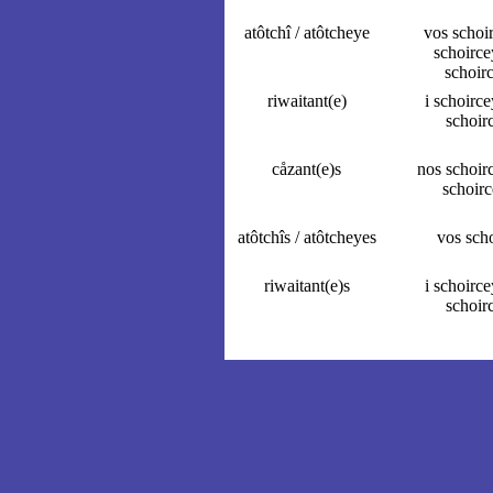
atôtchî / atôtcheye
vos schoi
schoirce
schoir
riwaitant(e)
i schoirce
schoir
cåzant(e)s
nos schoir
schoirc
atôtchîs / atôtcheyes
vos sch
riwaitant(e)s
i schoirce
schoir