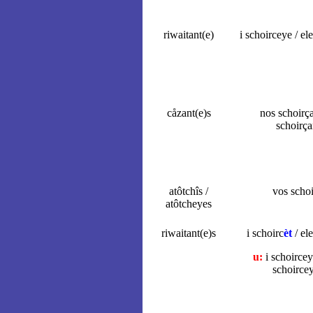
riwaitant(e)
i schoirceye / el
cåzant(e)s
nos schoirç
schoirça
atôtchîs /
vos schoi
atôtcheyes
riwaitant(e)s
i schoirc
èt
/ ele
u:
i schoirce
schoirce