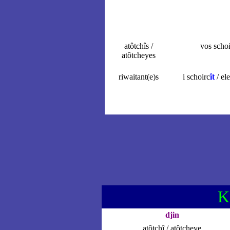
atôtchîs /
vos schoi
atôtcheyes
riwaitant(e)s
i schoirc
ît
/ ele
K
djin
atôtchî / atôtcheye