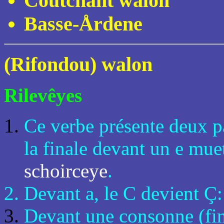
Coûtchant walon
Basse-Årdene
(Rifondou) walon
Rilevêyes
Ce verbe présente deux pa
la finale devant un e mue
schoirceye
.
Devant a, le C devient Ç: 
Devant une consonne (fina