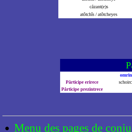
cåzant(e)s
atôtchîs / atôtcheyes
P
omrin
Pårticipe erirece
schoirc
Pårticipe prezintrece
Menu des pages de conju