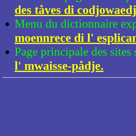
des tåves di codjowaed
Menu du dictionnaire expl
moennrece di l' esplica
Page principale des sites
l' mwaisse-pådje.