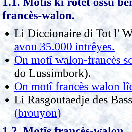
1.1. Motîs ki rotèt ossu b
francès-walon.
Li Diccionaire di Tot l' 
avou 35.000 intrêyes.
On motî walon-francès so 
do Lussimbork).
On motî francès walon lîd
Li Rasgoutaedje des Bass
(brouyon)
1.2. Motîs francès-walon.