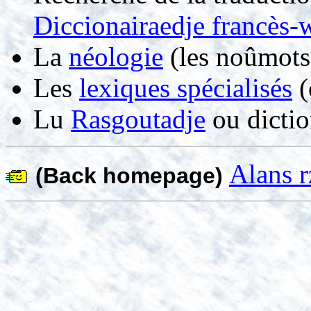
Diccionairaedje francès-
La
néologie
(les noûmots
Les
lexiques spécialisés
(
Lu
Rasgoutadje
ou dictio
Alans r
(Back homepage)