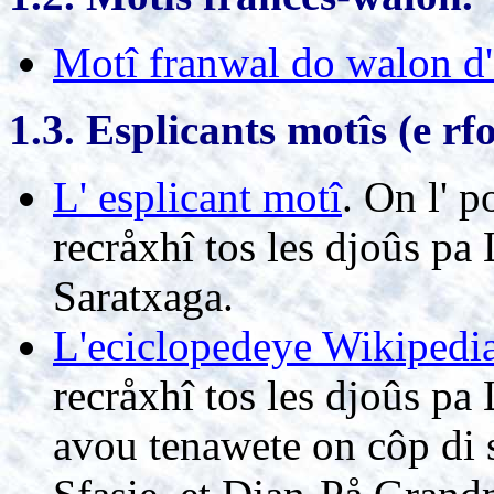
Motî franwal do walon d
1.3. Esplicants motîs (e r
L' esplicant motî
. On l' 
recråxhî tos les djoûs p
Saratxaga.
L'eciclopedeye Wikipedi
recråxhî tos les djoûs p
avou tenawete on côp di 