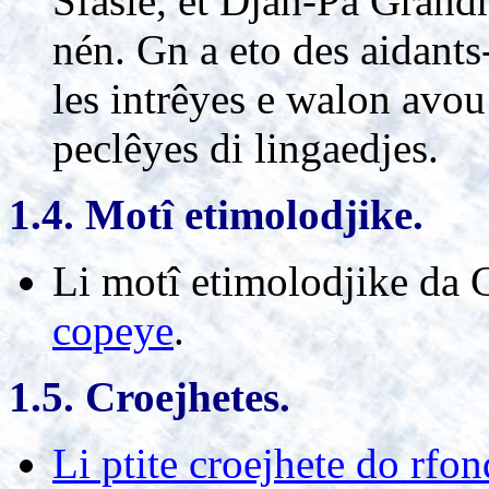
Sfasie, et Djan-På Grandm
nén. Gn a eto des aidants
les intrêyes e walon avou
peclêyes di lingaedjes.
1.4. Motî etimolodjike.
Li motî etimolodjike da
copeye
.
1.5. Croejhetes.
Li ptite croejhete do rfo