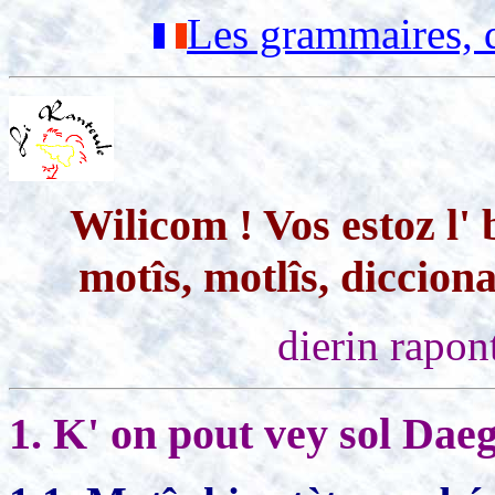
Les grammaires, d
Wilicom ! Vos estoz l'
motîs, motlîs, diccion
dierin rapon
1. K' on pout vey sol Dae