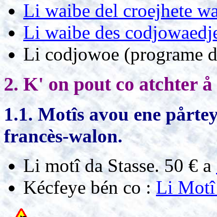
Li waibe del croejhete w
Li waibe des codjowaedj
Li codjowoe (programe d
2. K' on pout co atchter å
1.1. Motîs avou ene pårtey
francès-walon.
Li motî da Stasse. 50 € a
Kécfeye bén co :
Li Motî