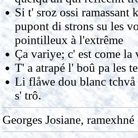
Si t' sroz ossi ramassant k
pupont di strons su les v
pointilleux à l'extrême
Ça variye; c' est come la
T' a atrapé l' boû pa les t
Li flåwe dou blanc tchvå 
s' trô.
Georges Josiane, ramexhné 