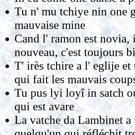
Tu n' mu tchiye nin one g
mauvaise mine
Cand l' ramon est novia, 
nouveau, c'est toujours b
T' irès tchire a l' eglije et 
qui fait les mauvais coups 
Tu pus lyi loyî in satch o
qui est avare
La vatche da Lambinet a ta
quelqu'un qui réfléchit tr