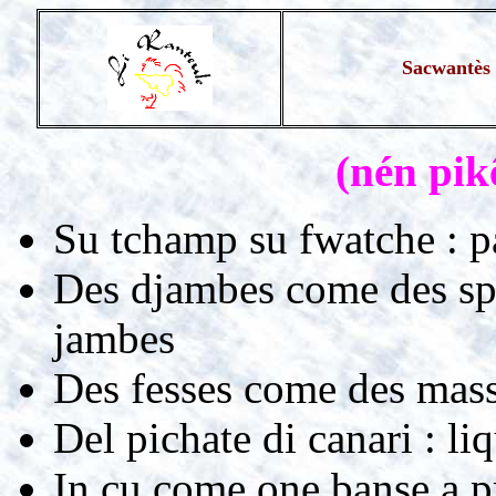
Sacwantès 
(nén pik
Su tchamp su fwatche : pa
Des djambes come des spor
jambes
Des fesses come des massa
Del pichate di canari : l
In cu come one banse a pr