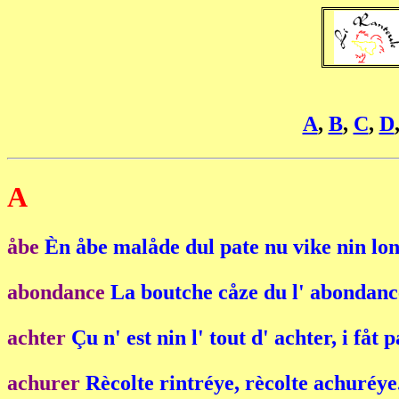
A
,
B
,
C
,
D
A
åbe
Èn åbe malåde dul pate nu vike nin lo
abondance
La boutche cåze du l' abondanc
achter
Çu n' est nin l' tout d' achter, i fåt p
achurer
Rècolte rintréye, rècolte achuréye