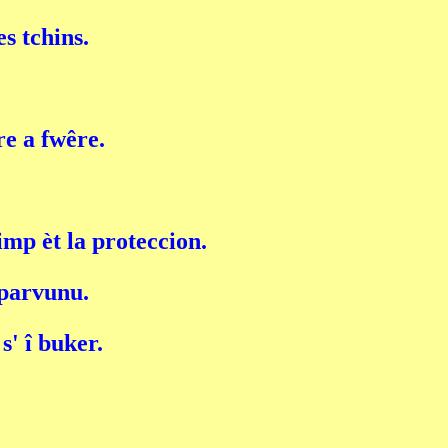
s tchins.
re a fwêre.
timp èt la proteccion.
s parvunu.
s' î buker.