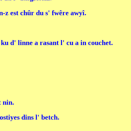
n-z est chûr du s' fwêre awyî.
 d' linne a rasant l' cu a in couchet.
 nin.
stiyes dins l' betch.