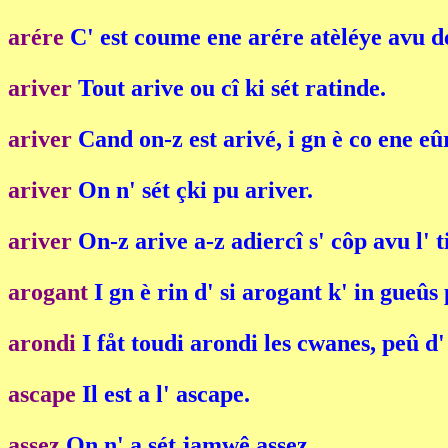
arére
C' est coume ene arére atèléye avu de
ariver
Tout arive ou cî ki sét ratinde.
ariver
Cand on-z est arivé, i gn è co ene eû
ariver
On n' sét çki pu ariver.
ariver
On-z arive a-z adiercî s' côp avu l' 
arogant
I gn è rin d' si arogant k' in gueû
arondi
I fåt toudi arondi les cwanes, peû d' 
ascape
Il est a l' ascape.
assez
On n' a sét jamwê assez.