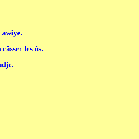
 awiye.
 câsser les ûs.
adje.