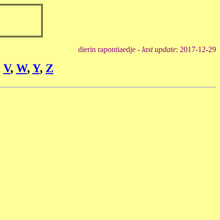
dierin rapontiaedje -
last update
: 2017-12-29
,
V
,
W
,
Y
,
Z