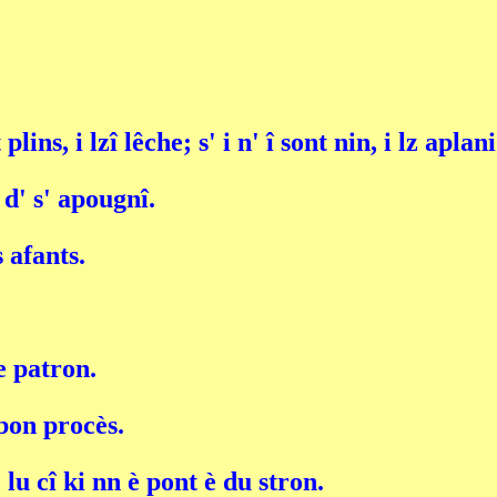
lins, i lzî lêche; s' i n' î sont nin, i lz apla
d' s' apougnî.
 afants.
e patron.
bon procès.
; lu cî ki nn è pont è du stron.