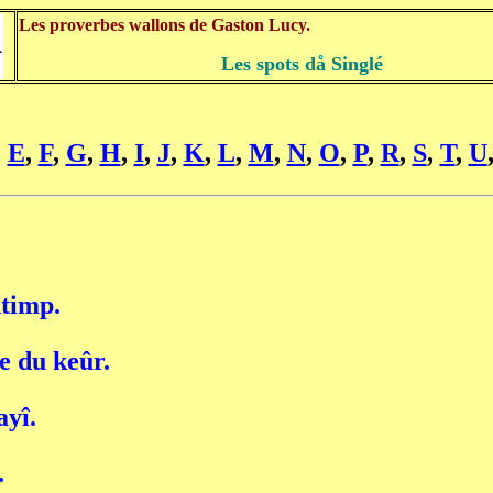
Les proverbes wallons de Gaston Lucy.
Les spots då Singlé
,
E
,
F
,
G
,
H
,
I
,
J
,
K
,
L
,
M
,
N
,
O
,
P
,
R
,
S
,
T
,
U
ntimp.
e du keûr.
ayî.
.