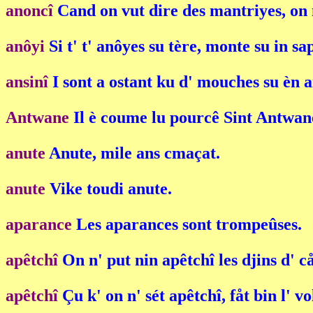
anoncî
Cand on vut dire des mantriyes, on n
anôyi
Si t' t' anôyes su tère, monte su in sa
ansinî
I sont a ostant ku d' mouches su èn a
Antwane
Il è coume lu pourcê Sint Antwane, 
anute
Anute, mile ans cmaçat.
anute
Vike toudi anute.
aparance
Les aparances sont trompeûses.
apêtchî
On n' put nin apêtchî les djins d' c
apêtchî
Çu k' on n' sét apêtchî, fåt bin l' vo