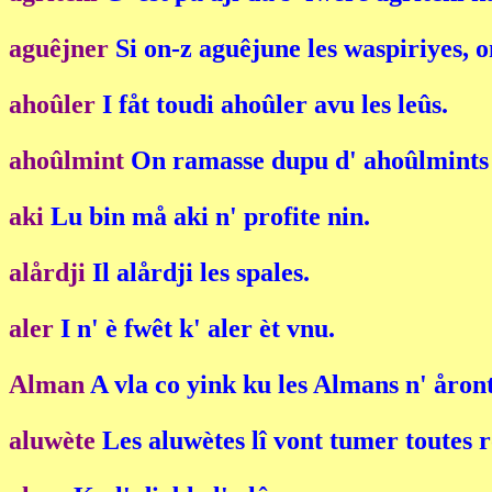
aguêjner
Si on-z aguêjune les waspiriyes, o
ahoûler
I fåt toudi ahoûler avu les leûs.
ahoûlmint
On ramasse dupu d' ahoûlmints ku
aki
Lu bin må aki n' profite nin.
alårdji
Il alårdji les spales.
aler
I n' è fwêt k' aler èt vnu.
Alman
A vla co yink ku les Almans n' åront
aluwète
Les aluwètes lî vont tumer toutes ro