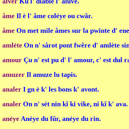
alver
Ku l' diable l' alûve.
åme
Il è l' åme coléye ou cwâr.
åme
On met mile åmes sur la pwinte d' ene
amlète
On n' sårot pont fwêre d' amlète sin
amour
Çu n' est pu d' l' amour, c' est dul r
amuzer
Il amuze lu tapis.
analer
I gn è k' les bons k' avont.
analer
On n' sét nin kî ki vike, ni kî k' ava.
anéye
Anéye du fûr, anéye du rin.