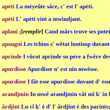
apèti
La mèyeûte såce, c' est l' apèti.
apèti
L' apèti vint a mwindjant.
aplani ;
[
remplir
]
Cand mârs truve ses potet p
apougnî
Les tchins s' wêtat lontimp duvant 
aprinde
I vôrot aprinde su pére a fwêre des
apurdisse
Apurdisse n' est nin mwêsse.
apurdisse
I fåt esse apurdisse duvant d' ess
arandjmin
In mwê arandjmin våt mî k' in 
årdjint
Lu cî k' è d' l' årdjint è des parints