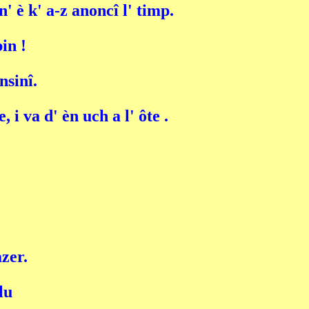
' è k' a-z anoncî l' timp.
pin !
nsinî.
i va d' èn uch a l' ôte .
åzer.
lu