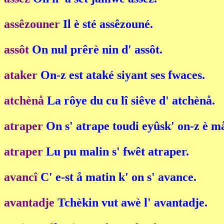
assêzouner
Il è sté assêzouné.
assôt
On nul prêrè nin d' assôt.
ataker
On-z est ataké siyant ses fwaces.
atchènå
La rôye du cu lî siêve d' atchènå.
atraper
On s' atrape toudi eyûsk' on-z è m
atraper
Lu pu malin s' fwêt atraper.
avancî
C' e-st å matin k' on s' avance.
avantadje
Tchèkin vut awè l' avantadje.