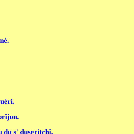
rné.
guèri.
prîjon.
u du s' dusgritchî.