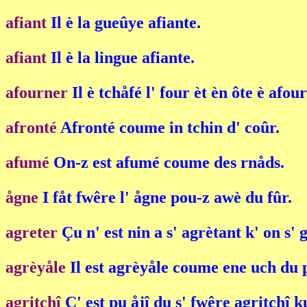
afiant
Il è la gueûye afiante.
afiant
Il è la lingue afiante.
afourner
Il è tchåfé l' four èt èn ôte è afou
afronté
Afronté coume in tchin d' coûr.
afumé
On-z est afumé coume des rnåds.
ågne
I fåt fwêre l' ågne pou-z awè du fûr.
agreter
Çu n' est nin a s' agrètant k' on s' 
agrèyåle
Il est agrèyåle coume ene uch du 
agritchî
C' est pu åjî du s' fwêre agritchî k