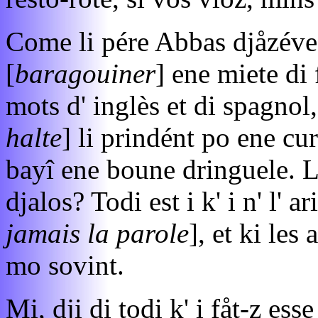
Come li pére Abbas djåzéve 
[
baragouiner
] ene miete di
mots d' inglès et di spagnol, 
halte
] li prindént po ene cur
bayî ene boune dringuele. Le
djalos? Todi est i k' i n' l' 
jamais la parole
], et ki les 
mo sovint.
Mi, dji di todi k' i fåt-z ess