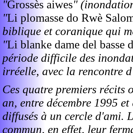
"
Grossès aiwes
" (inondation
"
Li plomasse do Rwè Salo
biblique et coranique qui m
"
Li blanke dame del basse d
période difficile des inonda
irréelle, avec la rencontre d
Ces quatre premiers récits o
an, entre décembre 1995 et 
diffusés à un cercle d'ami. L
commun, en effet, leur ferma