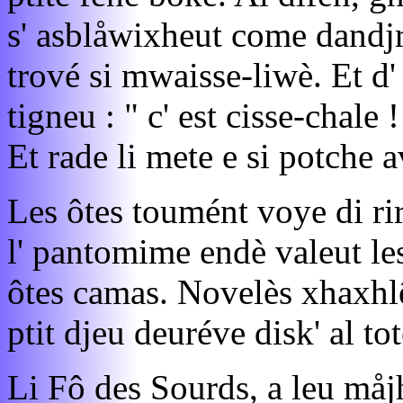
s' asblåwixheut come dandjr
trové si mwaisse-liwè. Et d' 
tigneu : " c' est cisse-chale !
Et rade li mete e si potche 
Les ôtes toumént voye di rir
l' pantomime endè valeut le
ôtes camas. Novelès xhaxhlê
ptit djeu deuréve disk' al to
Li Fô des Sourds, a leu måjh