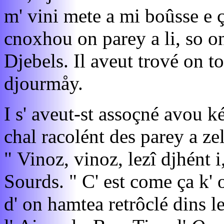
m' vini mete a mi boûsse e ç'
cnoxhou on parey a li, so on
Djebels. Il aveut trové on to
djourmåy.
I s' aveut-st assoçné avou ké
chal racolént des parey a ze
" Vinoz, vinoz, lezî djhént i,
Sourds. " C' est come ça k' 
d' on hamtea retrôclé dins le