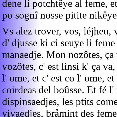
dene li potchtêye al feme, et 
po sognî nosse pitite nikêye
Vs alez trover, vos, léjheu, v
d' djusse ki ci seuye li fem
manaedje. Mon nozôtes, ça v
vozôtes, c' est linsi k' ça va
l' ome, et c' est co l' ome, et
coirdeas del boûsse. Et fé l'
dispinsaedjes, les ptits come
viyaedjes, bråmint des femes 