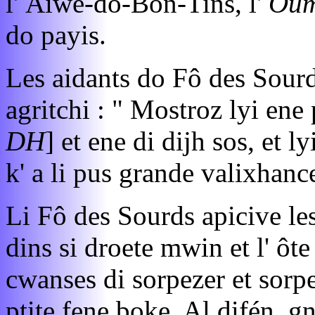
l' Aiwe-do-Bon-Tins, l'
Oum
do payis.
Les aidants do Fô des Sourds
agritchi : " Mostroz lyi ene 
DH
] et ene di dijh sos, et l
k' a li pus grande valixhance
Li Fô des Sourds apicive le
dins si droete mwin et l' ôte 
cwanses di sorpezer et sorpe
ptite fene boke. Al difén, gn