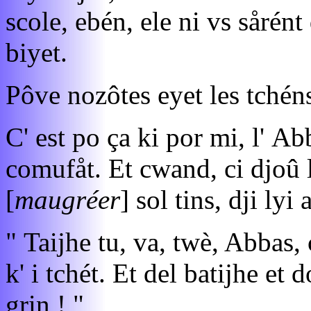
scole, ebén, ele ni vs sårén
biyet.
Pôve nozôtes eyet les tchéns 
C' est po ça ki por mi, l' Ab
comufåt. Et cwand, ci djoû l
[
maugréer
] sol tins, dji lyi 
" Taijhe tu, va, twè, Abbas,
k' i tchét. Et del batijhe et 
grin ! "