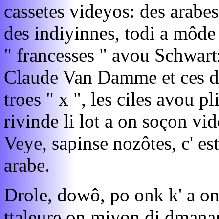
cassetes videyos: des arabes
des indiyinnes, todi a môde
" francesses " avou Schwart
Claude Van Damme et ces dji
troes " x ", les ciles avou pl
rivinde li lot a on soçon v
Veye, sapinse nozôtes, c' es
arabe.
Drole, dowô, po onk k' a on
ttaleure on miyon di dmanant