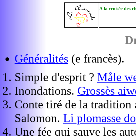
A la croisée des c
Dr
Généralités
(e francès).
Simple d'esprit ?
Måle w
Inondations.
Grossès aiw
Conte tiré de la traditio
Salomon.
Li plomasse d
Une fée qui sauve les aut