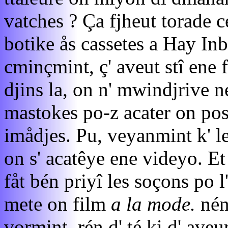
vatches ? Ça fjheut torade c
botike ås cassetes a Hay Inbi
cminçmint, ç' aveut stî ene f
djins la, on n' mwindjrive 
mastokes po-z acater on poss
imådjes. Pu, veyanmint k' le
on s' acatêye ene videyo. Et
fåt bén priyî les soçons po l
mete on film
a la mode.
nén 
vormint. rén d' té ki d' aveu