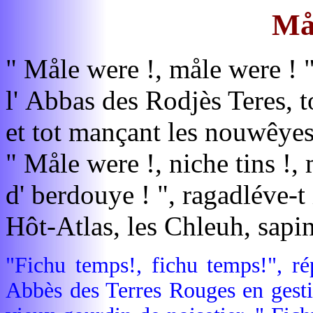
Må
" Måle were !, måle were ! "
l' Abbas des Rodjès Teres, to
et tot mançant les nouwêyes
" Måle were !, niche tins !,
d' berdouye ! ", ragadléve-t
Hôt-Atlas, les Chleuh, sapin
"Fichu temps!, fichu temps!", rép
Abbès des Terres Rouges en gesti