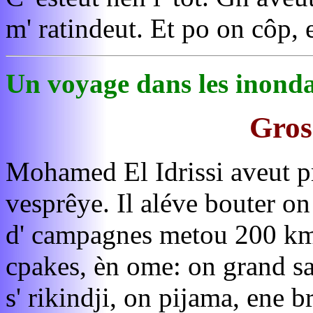
m' ratindeut. Et po on côp, 
Un voyage dans les inonda
Gros
Mohamed El Idrissi aveut pri
vesprêye. Il aléve bouter o
d' campagnes metou 200 km 
cpakes, èn ome: on grand s
s' rikindji, on pijama, ene b