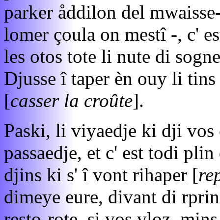
parker åddilon del mwaisse-r
lomer çoula on mestî -, c' e
les otos tote li nute di sogn
Djusse î taper èn ouy li tin
[
casser la croûte
].
Paski, li viyaedje ki dji vos
passaedje, et c' est todi plin
djins ki s' î vont rihaper [
re
dimeye eure, divant di rpri
resto-rote, si vos vloz, min