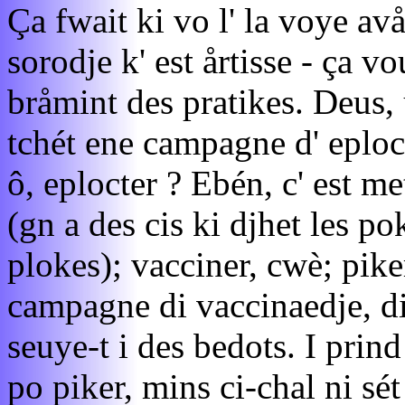
Ça fwait ki vo l' la voye avå
sorodje k' est årtisse - ça vou
bråmint des pratikes. Deus, u
tchét ene campagne d' eploct
ô, eplocter ? Ebén, c' est me
(gn a des cis ki djhet les pok
plokes); vacciner, cwè; pik
campagne di vaccinaedje, di 
seuye-t i des bedots. I prind
po piker, mins ci-chal ni sét