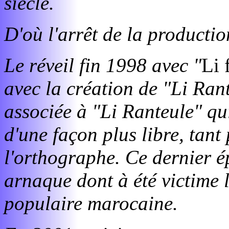
siècle.
D'où l'arrêt de la production
Le réveil fin 1998 avec "
Li 
avec la création de "Li Ran
associée à "Li Ranteule" qui 
d'une façon plus libre, tant
l'orthographe. Ce dernier ép
arnaque dont à été victime l
populaire marocaine.