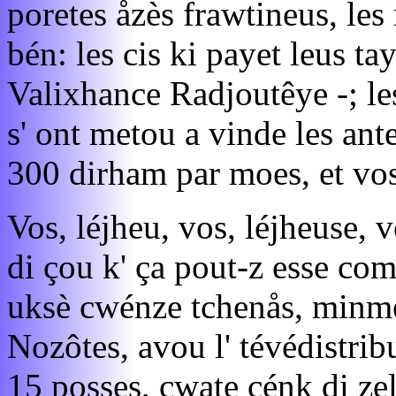
poretes åzès frawtineus, les
bén: les cis ki payet leus ta
Valixhance Radjoutêye -; le
s' ont metou a vinde les ant
300 dirham par moes, et vos 
Vos, léjheu, vos, léjheuse, 
di çou k' ça pout-z esse com
uksè cwénze tchenås, minme s
Nozôtes, avou l' tévédistribu
15 posses, cwate cénk di zels