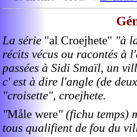
Gén
La série
"al Croejhete"
"à la
récits vécus ou racontés à l
passées à Sidi Smaïl, un v
c' est à dire l'angle (de deu
"croisette", croejhete.
"
Måle were
" (fichu temps)
tous qualifient de fou du vi