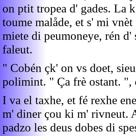
on ptit tropea d' gades. La k
toume malåde, et s' mi vnèt 
miete di peumoneye, rén d' s
faleut.
" Cobén çk' on vs doet, sieu 
polimint. " Ça frè ostant. ", 
I va el taxhe, et fé rexhe en
m' diner çou ki m' rivneut. A
padzo les deus dobes di spes