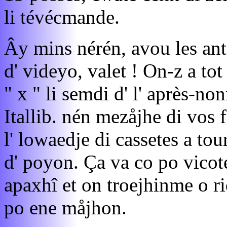
li tévécmande.
Ây mins nérén, avou les ant
d' videyo, valet ! On-z a to
" x " li semdi d' l' après-n
Itallib. nén mezåjhe di vos 
l' lowaedje di cassetes a to
d' poyon. Ça va co po vicot
apaxhî et on troejhinme o ri
po ene måjhon.