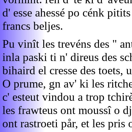
d' esse ahessé po cénk pitit
francs beljes.
Pu vinît les trevéns des " a
inla paski ti n' direus des 
bihaird el cresse des toets,
O prume, gn av' ki les ritche
c' esteut vindou a trop tchir
les frawteus ont moussî o dj
ont rastroeti pår, et les pris