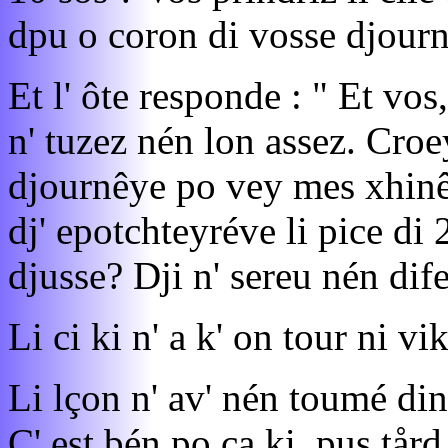
dpu o coron di vosse djour
Et l' ôte responde : " Et vos
n' tuzez nén lon assez. Croey
djournêye po vey mes xhinê
dj' epotchteyréve li pice di 
djusse? Dji n' sereu nén dife
Li ci ki n' a k' on tour ni vi
Li lçon n' av' nén toumé dins
C' est bén po ça ki, pus tår