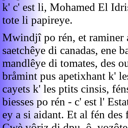
k' c' est li, Mohamed El Idri
tote li papireye.
Mwindjî po rén, et raminer
saetchêye di canadas, ene b
mandlêye di tomates, des ous
bråmint pus apetixhant k' le
cayets k' les ptits cinsis, fé
biesses po rén - c' est l' Est
ey a si aidant. Et al fén des
Cwè vôriz di dpu, ô, vozôte