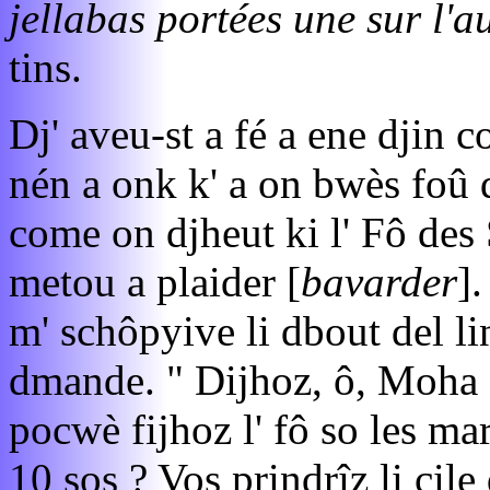
jellabas portées une sur l'a
tins.
Dj' aveu-st a fé a ene djin 
nén a onk k' a on bwès foû d
come on djheut ki l' Fô des
metou a plaider [
bavarder
]
m' schôpyive li dbout del li
dmande. " Dijhoz, ô, Moha - c
pocwè fijhoz l' fô so les mar
10 sos ? Vos prindrîz li cil