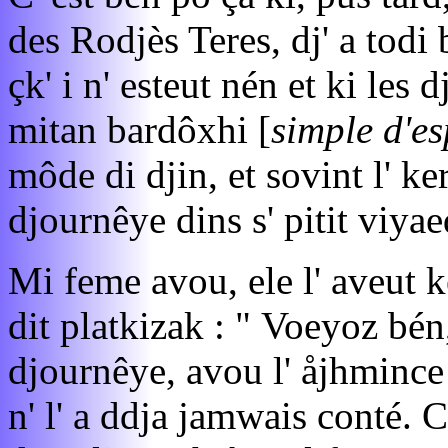
des Rodjès Teres, dj' a todi 
çk' i n' esteut nén et ki les d
mitan bardôxhi [
simple d'es
môde di djin, et sovint l' k
djournêye dins s' pitit viya
Mi feme avou, ele l' aveut ke
dit platkizak : " Voeyoz bén,
djournêye, avou l' åjhmince
n' l' a ddja jamwais conté. 