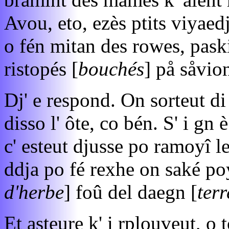
Avou, eto, ezès ptits viyaed
o fén mitan des rowes, paski
ristopés [
bouchés
] på såvio
Dj' e respond. On sorteut di
disso l' ôte, co bén. S' i gn
c' esteut djusse po ramoyî le
ddja po fé rexhe on saké po
d'herbe
] foû del daegn [
terr
Et asteure k' i rplouveut, o 