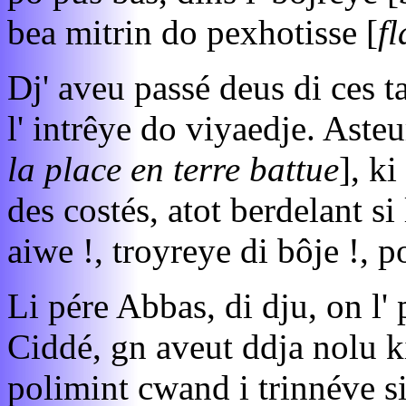
bea mitrin do pexhotisse [
f
Dj' aveu passé deus di ces ta
l' intrêye do viyaedje. Asteu
la place en terre battue
], ki
des costés, atot berdelant s
aiwe !, troyreye di bôje !, p
Li pére Abbas, di dju, on l'
Ciddé, gn aveut ddja nolu ki
polimint cwand i trinnéve si