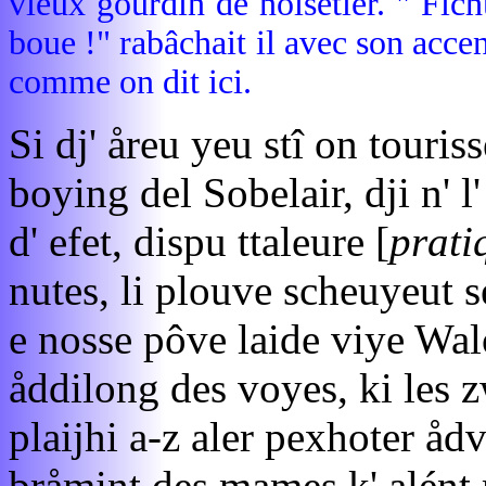
vieux gourdin de noisetier. " Fich
boue !" rabâchait il avec son acce
comme on dit ici.
Si dj' åreu yeu stî on touris
boying del Sobelair, dji n' 
d' efet, dispu ttaleure [
prati
nutes, li plouve scheuyeut s
e nosse pôve laide viye Wal
åddilong des voyes, ki les z
plaijhi a-z aler pexhoter åd
bråmint des mames k' alént 