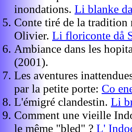
inondations.
Li blanke da
Conte tiré de la traditio
Olivier.
Li floriconte då 
Ambiance dans les hopit
(2001).
Les aventures inattendues
par la petite porte:
Co ene
L'émigré clandestin.
Li b
Comment une vieille Indo
le même "bled" ?
L' Indo