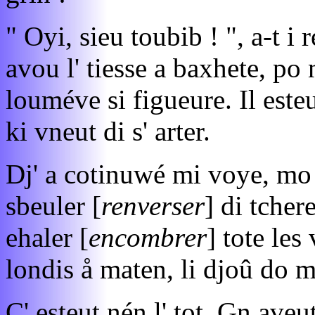
" Oyi, sieu toubib ! ", a-t i
avou l' tiesse a baxhete, po n
louméve si figueure. Il esteu
ki vneut di s' arter.
Dj' a cotinuwé mi voye, mo 
sbeuler [
renverser
] di tcher
ehaler [
encombrer
] tote les
londis å maten, li djoû do m
C' esteut nén l' tot. Gn ave