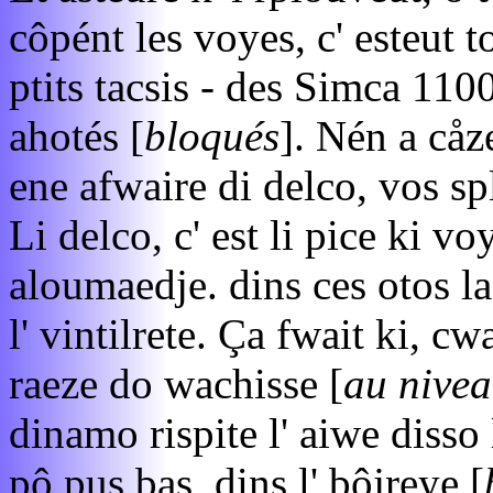
côpént les voyes, c' esteut to
ptits tacsis - des Simca 1100
ahotés [
bloqués
]. Nén a cåz
ene afwaire di delco, vos sp
Li delco, c' est li pice ki v
aloumaedje. dins ces otos la
l' vintilrete. Ça fwait ki, cw
raeze do wachisse [
au nivea
dinamo rispite l' aiwe disso l
pô pus bas, dins l' bôjreye [