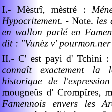
I.- Mèstrî, mèstré :
Méne
Hypocritement. -
Note.
les 
en wallon parlé en Famenn
dit : "Vunèz v' pourmon.ner
II.- C' est payi d' Tchini 
connaît exactement la lo
historique de l'expressi
mougneûs d' Crompîres, m
Famennois envers les Ard