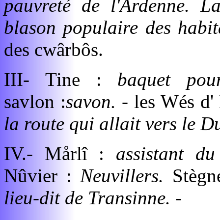
pauvreté de l'Ardenne. La
blason populaire des habit
des cwârbôs.
III- Tine :
baquet pou
savlon :
savon. -
les Wés d
la route qui allait vers le 
IV.- Mårlî :
assistant du
Nûvier :
Neuvillers.
Stègn
lieu-dit de Transinne. -