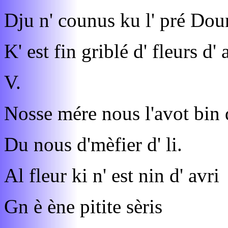
Dju n' counus ku l' pré Dou
K' est fin griblé d' fleurs d' 
V.
Nosse mére nous l'avot bin 
Du nous d'mèfier d' li.
Al fleur ki n' est nin d' avri
Gn è ène pitite sèris