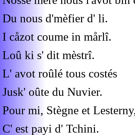
Du nous d'mèfier d' li.
I cåzot coume in mårlî.
Loû ki s' dit mèstrî.
L' avot roûlé tous costés
Jusk' oûte du Nuvier.
Pour mi, Stègne et Lesterny
C' est payi d' Tchini.