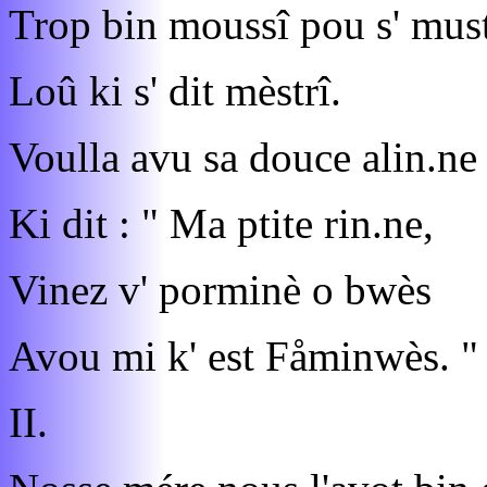
Trop bin moussî pou s' must
Loû ki s' dit mèstrî.
Voulla avu sa douce alin.ne
Ki dit : " Ma ptite rin.ne,
Vinez v' porminè o bwès
Avou mi k' est Fåminwès. "
II.