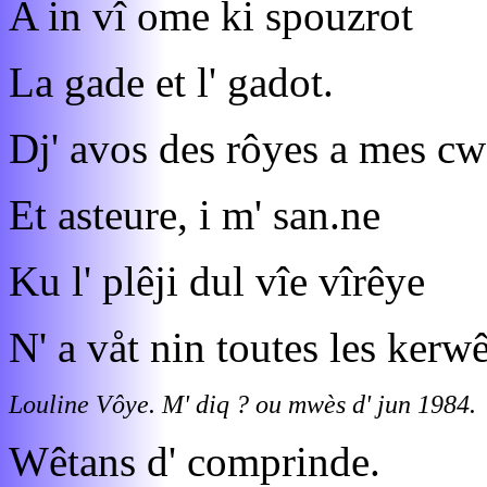
A in vî ome ki spouzrot
La gade et l' gadot.
Dj' avos des rôyes a mes c
Et asteure, i m' san.ne
Ku l' plêji dul vîe vîrêye
N' a våt nin toutes les kerw
Louline Vôye. M' diq ? ou mwès d' jun 1984.
Wêtans d' comprinde.