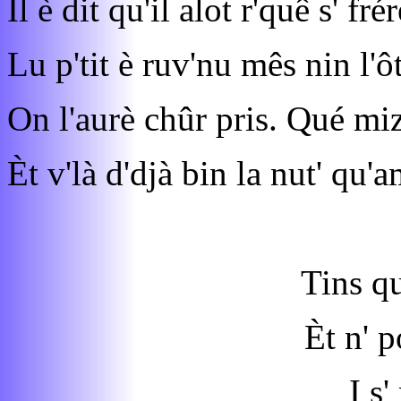
Il è dit qu'il alot r'quê s' frér
Lu p'tit è ruv'nu mês nin l'ô
On l'aurè chûr pris. Qué mi
Èt v'là d'djà bin la nut' qu'
Tins qu
Èt n' p
I s'