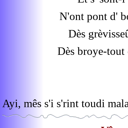
N'ont pont d' b
Dès grèvisse
Dès broye-tout 
Ayi, mês s'i s'rint toudi mal