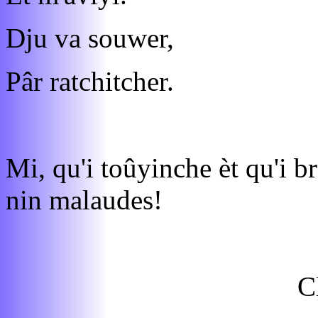
Dju va souwer,
Pâr ratchitcher.
Mi, qu'i toûyinche èt qu'i b
nin malaudes!
C