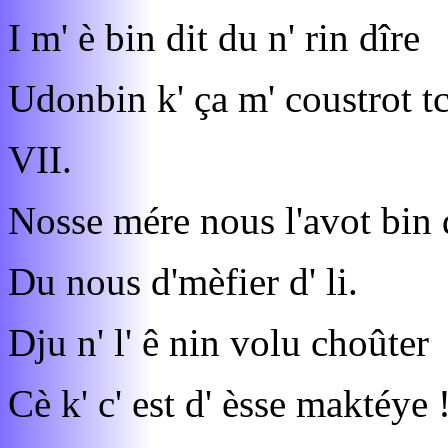
I m' è bin dit du n' rin dîre
Udonbin k' ça m' coustrot tc
VII.
Nosse mére nous l'avot bin 
Du nous d'mèfier d' li.
Dju n' l' ê nin volu choûter
Cè k' c' est d' èsse maktéye 