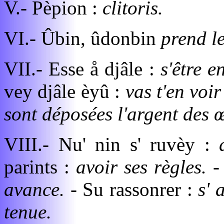
V.- Pèpion :
clitoris.
VI.- Ûbin, ûdonbin
prend le
VII.- Esse å djâle :
s'être e
vey djâle èyû :
vas t'en voir
sont déposées l'argent des œ
VIII.- Nu' nin s' ruvèy :
d
parints :
avoir ses règles. 
avance. -
Su rassonrer :
s' 
tenue.