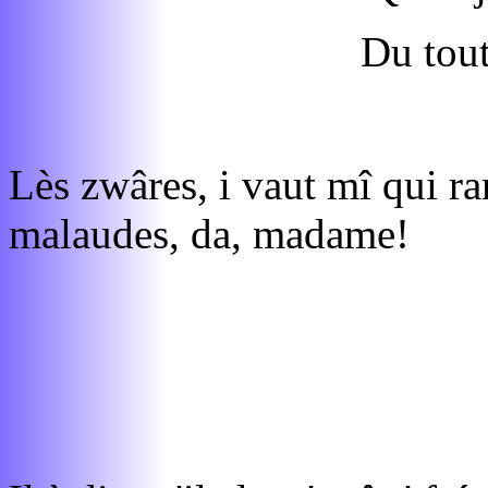
Du tou
Lès zwâres, i vaut mî qui r
malaudes, da, madame!