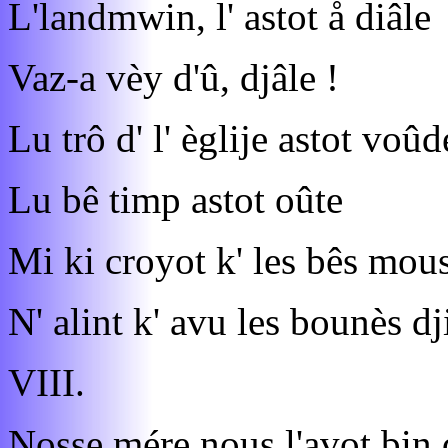
L'landmwin, l' astot å diâle
Vaz-a vèy d'û, djâle !
Lu trô d' l' èglije astot voûd
Lu bê timp astot oûte
Mi ki croyot k' les bês mou
N' alint k' avu les bounès dj
VIII.
Nosse mére nous l'avot bin 