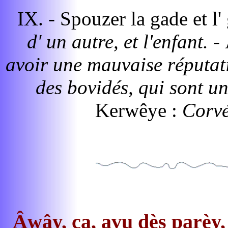
IX. - Spouzer la gade et l'
d' un autre, et l'enfant. -
avoir une mauvaise réputat
des bovidés, qui sont u
Kerwêye :
Corvé
Âwây, ça, avu dès parèy, 