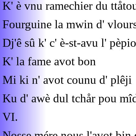
K' è vnu ramechier du ttåto
Fourguine la mwin d' vlours
Dj'ê sû k' c' è-st-avu l' pèpi
K' la fame avot bon
Mi ki n' avot counu d' plêji
Ku d' awè dul tchår pou mîd
VI.
Nosse mére nous l'avot bin 