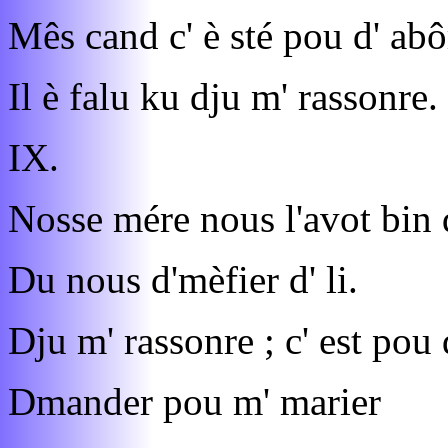
Mês cand c' è sté pou d' ab
Il è falu ku dju m' rassonre.
IX.
Nosse mére nous l'avot bin 
Du nous d'mèfier d' li.
Dju m' rassonre ; c' est po
Dmander pou m' marier