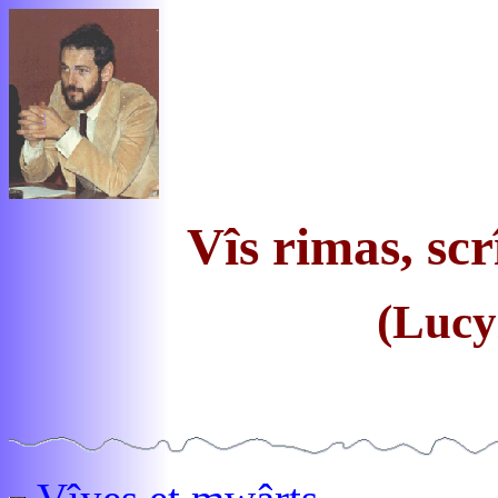
Vîs rimas, scrî
(Lucy