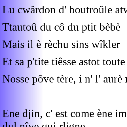
Lu cwârdon d' boutroûle at
Ttautoû du cô du ptit bèbè
Mais il è rèchu sins wîkler
Et sa p'tite tiêsse astot tout
Nosse pôve tère, i n' l' aurè
Ene djin, c' est come ène i
dul nîve qui rligne.