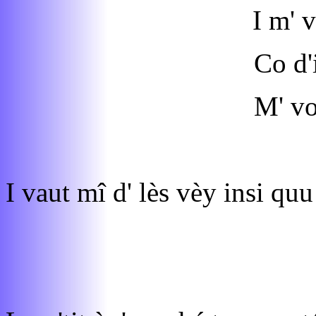
I m' 
Co d'
M' vo
I vaut mî d' lès vèy insi qu