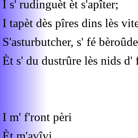
I s' rudinguèt èt s'apîter;
I tapèt dès pîres dins lès vit
S'asturbutcher, s' fé bèroûde
Èt s' du dustrûre lès nids d' 
I m' f'ront pèri
Èt m'avîyi.