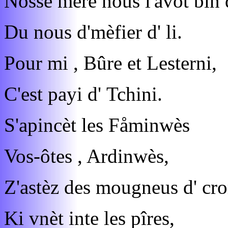
Nosse mére nous l'avot bin 
Du nous d'mèfier d' li.
Pour mi , Bûre et Lesterni,
C'est payi d' Tchini.
S'apincèt les Fåminwès
Vos-ôtes , Ardinwès,
Z'astèz des mougneus d' cr
Ki vnèt inte les pîres,