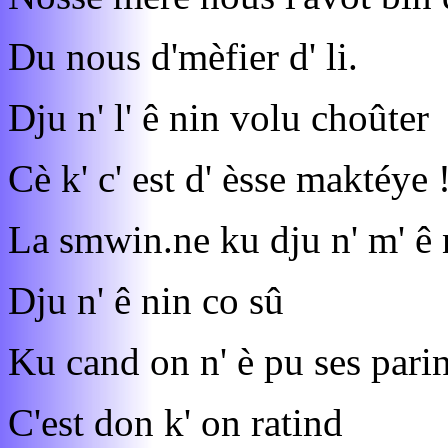
Du nous d'mèfier d' li.
Dju n' l' ê nin volu choûter
Cè k' c' est d' èsse maktéye 
La smwin.ne ku dju n' m' ê
Dju n' ê nin co sû
Ku cand on n' è pu ses parin
C'est don k' on ratind