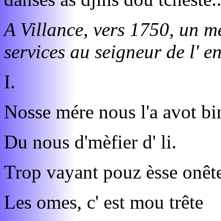
A Villance, vers 1750, un mé
services au seigneur de l' e
I.
Nosse mére nous l'a avot bi
Du nous d'mèfier d' li.
Trop vayant pouz èsse onêt
Les omes, c' est mou trête