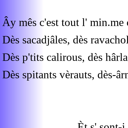
Ây mês c'est tout l' min.me
Dès sacadjâles, dès ravachol
Dès p'tits calirous, dès hârla
Dès spitants vèrauts, dès-âr
Èt s' sont-