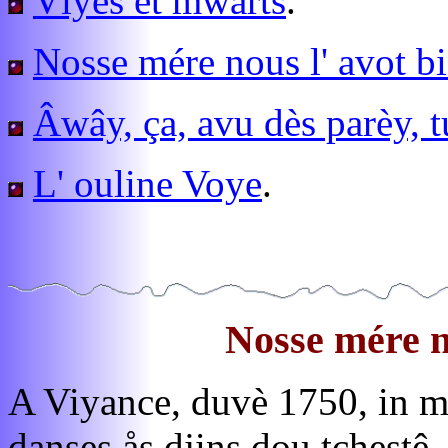
Vîyes et mwârts
.
Nosse mére nous l' avot bi
Âwây, ça, avu dès parèy, tu
L' ouline Voye
.
Nosse mére no
A Viyance, duvè 1750, in m
danses ås djins dou tchestê..