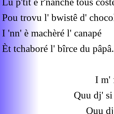
Lu p'tit è r'nanché tous cost
Pou trovu l' bwistê d' choco
I 'nn' è machèré l' canapé
Èt tchaboré l' bîrce du pâpâ.
I m' 
Quu dj' si
Quu dj