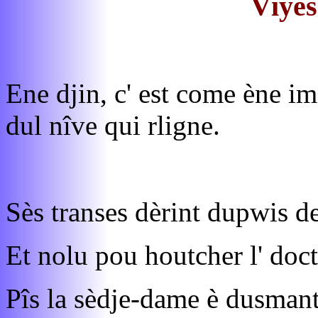
Vîyes
Ene djin, c' est come ène i
dul nîve qui rligne.
Sès transes dèrint dupwis d
Et nolu pou houtcher l' doct
Pîs la sèdje-dame è dusman