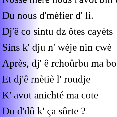
Du nous d'mèfier d' li.
Dj'ê co sintu dz ôtes cayèts
Sins k' dju n' wèje nin cwè
Après, dj' ê rchoûrbu ma b
Et dj'ê rnètiè l' roudje
K' avot anichté ma cote
Du d'dû k' ça sôrte ?