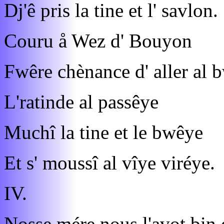
Dj'ê pris la tine et l' savlon.
Couru å Wez d' Bouyon
Fwêre chènance d' aller al 
L'ratinde al passêye
Muchî la tine et le bwêye
Et s' moussî al vîye viréye.
IV.
Nosse mére nous l'avot bin 