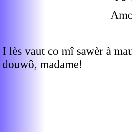
Amon
I lès vaut co mî sawèr à ma
douwô, madame!