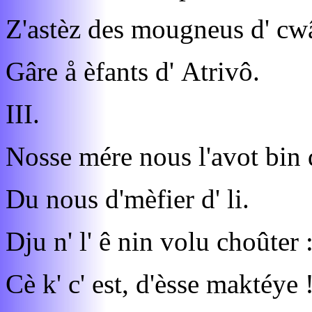
Z'astèz des mougneus d' cw
Gâre å èfants d' Atrivô.
III.
Nosse mére nous l'avot bin 
Du nous d'mèfier d' li.
Dju n' l' ê nin volu choûter 
Cè k' c' est, d'èsse maktéye 