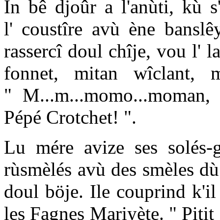
In bê djoûr a l'anùti, kù 
l' coustîre avù ène bansl
rassercî doul chîje, vou l'
fonnet, mitan wîclant, m
" M...m...momo...moman, 
Pépé Crotchet! ".
Lu mére avize ses solés-ga
rùsmèlés avù des smèles dù 
doul böje. Ile couprind k'il
les Fagnes Mariyète. " Pitit a