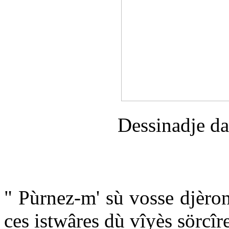
Dessinadje d
" Pùrnez-m' sù vosse djèron
ces istwâres dù vîyès sörcîr