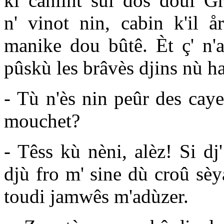
ki canlint sùl dos doul Gr
n' vinot nin, cabin k'il å
manike dou bûtê. Èt ç' n'a
pûskù les brâvès djins nù h
- Tù n'ès nin peûr des caye
mouchet?
- Têss kù nèni, alèz! Si dj
djù fro m' sine dù croû sèy
toudi jamwês m'adùzer.