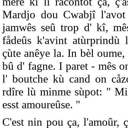
mére ki lî racontot ça, ç'a
Mardjo dou Cwabjî l'avot
jamwês seû trop d' kî, mês
fådeûs k'avint atùrprindù 
çùte anêye la. In bèl oume,
bû d' fagne. I paret - mês on
l' boutche kù cand on cåzo
rdîre lù minme sùpot: " Mi 
esst amoureûse. "
C'est nin pou ça, l'amoûr, 