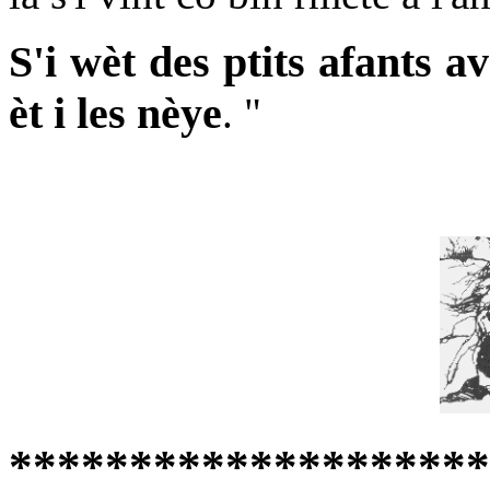
S'i wèt des ptits afants av
èt i les nèye
. "
********************