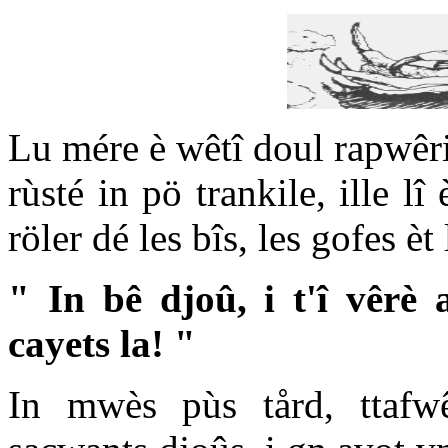
Lu mére è wêtî doul rapwêri 
rùsté in pö trankile, ille l
röler dé les bîs, les gofes èt 
" In bê djoû, i t'î vêrè a
cayets la! "
In mwès pùs tård, ttafwê