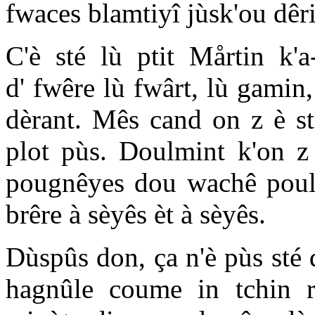
fwaces blamtiyî jùsk'ou dê
C'è sté lù ptit Mårtin k'a
d' fwêre lù fwârt, lù gamin,
dèrant. Mês cand on z è st
plot pùs. Doulmint k'on z 
pougnêyes dou wachê poul 
brêre à sèyês èt à sèyês.
Dùspûs don, ça n'è pùs sté d
hagnûle coume in tchin r