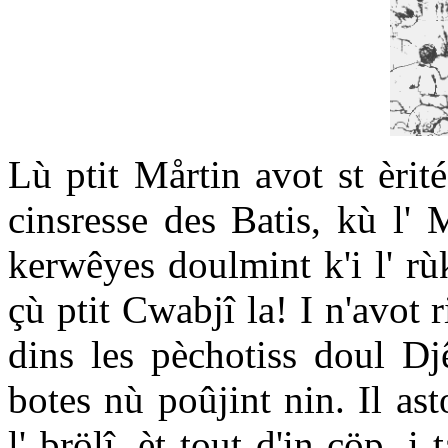
Lù ptit Mårtin avot st èri
cinsresse des Batis, kù l'
kerwêyes doulmint k'i l' rù
çù ptit Cwabjî la! I n'avot 
dins les pèchotiss doul Dj
botes nù poûjint nin. Il asto
l' brölî, èt tout d'in cöp, i