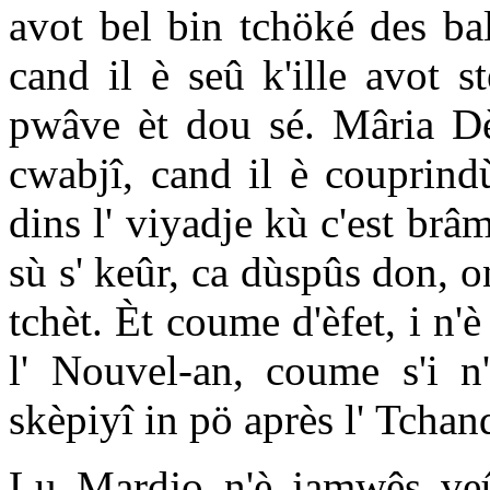
avot bel bin tchöké des ba
cand il è seû k'ille avot 
pwâve èt dou sé. Mâria Dè
cwabjî, cand il è couprind
dins l' viyadje kù c'est brâm
sù s' keûr, ca dùspûs don, o
tchèt. Èt coume d'èfet, i n'è 
l' Nouvel-an, coume s'i n'
skèpiyî in pö après l' Tchan
Lu Mardjo n'è jamwês veû f