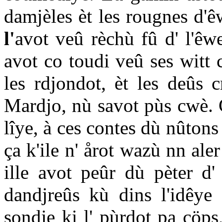
damjèles èt les rougnes d'
l'
avot veû rèchù fû d' l'êwe
avot co toudi veû ses witt 
les rdjondot, èt les deûs 
Mardjo, nù savot pùs cwè. C'
lîye, à ces contes dù nûtons 
ça k'ile n' årot wazù nn ale
ille avot peûr dù pèter d' 
dandjreûs kù dins l'idêye
sondje ki l' pùrdot pa cöps,