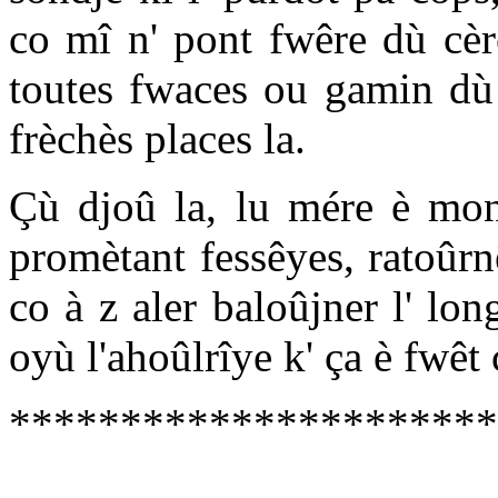
co mî n' pont fwêre dù cèr
toutes fwaces ou gamin dù
frèchès places la.
Çù djoû la, lu mére è monn
promètant fessêyes, ratoûrn
co à z aler baloûjner l' lon
oyù l'ahoûlrîye k' ça è fwêt ç
**********************