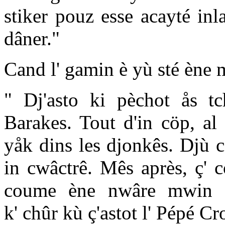
stiker pouz esse acayté inl
dâner."
Cand l' gamin è yù sté ène mi
" Dj'asto ki pèchot ås tc
Barakes. Tout d'in cöp, al
yåk dins les djonkês. Djù c
in cwâctrê. Mês après, ç' 
coume ène nwâre mwin p
k' chûr kù ç'astot l' Pépé Cr