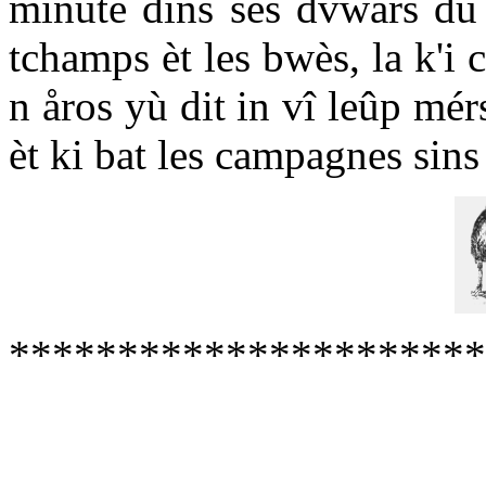
minùte dins ses dvwârs dù 
tchamps èt les bwès, la k'i 
n åros yù dit in vî leûp mér
èt ki bat les campagnes sins
**********************