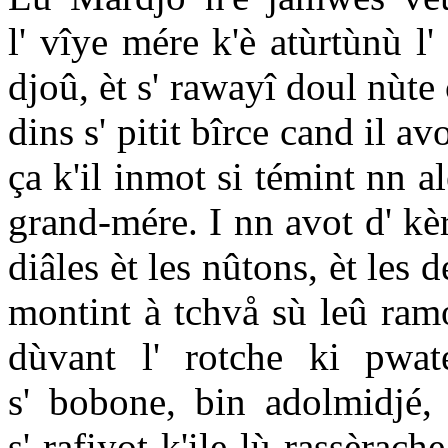
l' vîye mére k'è atùrtùnù l'
djoû, èt s' rawayî doul nùte 
dins s' pitit bîrce cand il av
ça k'il inmot si témint nn a
grand-mére. I nn avot d' kère
diâles èt les nûtons, èt les
montint à tchvå sù leû ram
dùvant l' rotche ki pwat
s' bobone, bin adolmidjé, è
s' rafiyot k'ile lù rassèrac