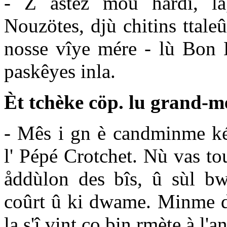
- Z astèz mou hârdi, la,
Nouzötes, djù chitins ttale
nosse vîye mére - lù Bon 
paskêyes inla.
Èt tchèke cöp. lu grand-mé
- Mês i gn è candminme kék
l' Pépé Crotchet. Nù vas to
åddùlon des bîs, û sùl b
coûrt û ki dwame. Minme dé 
la s'î vint co bin rmète à l'an