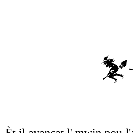
Èt il avançat l' mwin pou l'a