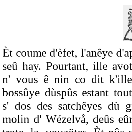
Èt coume d'èfet, l'anêye d'ap
seû hay. Pourtant, ille avo
n' vous ê nin co dit k'ille
bossûye dùspûs estant tout
s' dos des satchêyes dù g
molin d' Wézelvå, deûs eûr