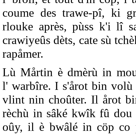
coume des trawe-pî, ki grè
rlouke après, pùss k'i lî s
crawiyeûs dèts, cate sù tch
rapåmer.
Lù Mårtin è dmèrù in mou
l' warbîre. I s'årot bin vo
vlint nin choûter. Il årot b
rèchù in sâké kwîk fû dou s
oûy, il è bwâlé in cöp co p