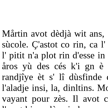
Mårtin avot dèdjà wit ans, a
sùcole. Ç'astot co rin, ca 
l' pitit n'a plot rin d'esse i
åros yù des cés k'i gn è 
randjîye èt s' lî dùsfinde
l'aladje insi, la, dinltins. 
vayant pour zès. Il avot c