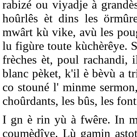
rabizé ou viyadje à grandès
hoûrlês èt dins les örmûre
mwârt kù vike, avù les pou
lu figùre toute kùchèrêye. S
frèches èt, poul rachandi, 
blanc pèket, k'il è bèvù a t
co stouné l' minme sermon, 
choûrdants, les bûs, les font
I gn è rin yù à fwêre. In 
coumèdîye. Lù gamin astot 