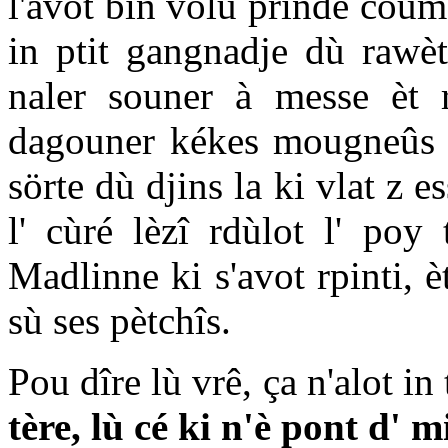
l'avot bin volù prinde coum
in ptit gangnadje dù rawèt
naler souner à messe èt rn
dagouner kékes mougneûs d
sörte dù djins la ki vlat z e
l' cùré lèzî rdùlot l' poy
Madlinne ki s'avot rpinti, è
sù ses pètchîs.
Pou dîre lù vrê, ça n'alot i
tère, lù cé ki n'è pont d' m