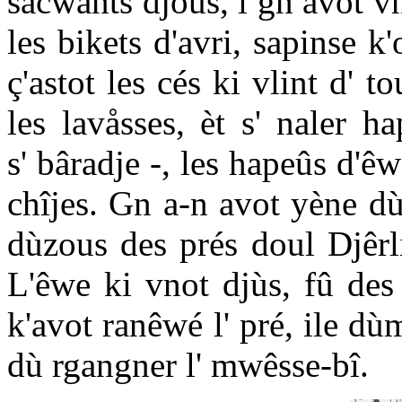
sacwants djoûs, i gn avot v
les bikets d'avri, sapinse 
ç'astot les cés ki vlint d' 
les lavåsses, èt s' naler h
s' bâradje -, les hapeûs d'êwe
chîjes. Gn a-n avot yène dù 
dùzous des prés doul Djêrl
L'êwe ki vnot djùs, fû des
k'avot ranêwé l' pré, ile dù
dù rgangner l' mwêsse-bî.