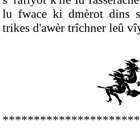
lu fwace ki dmèrot dins 
trikes d'awèr trîchner leû vî
**********************