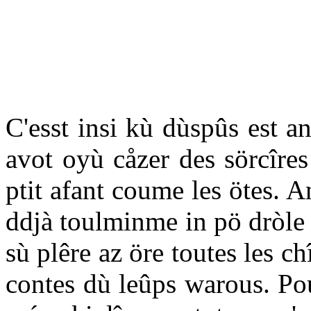
C'esst insi kù dùspûs est a
avot oyù cåzer des sörcîres
ptit afant coume les ötes. A
ddjà toulminme in pö dròle 
sù plêre az öre toutes les ch
contes dù leûps warous. Pou 