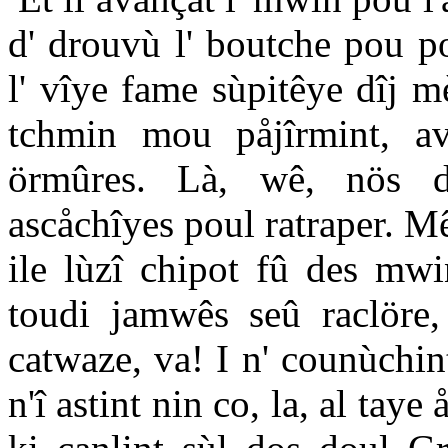
d' drouvù l' boutche pou p
l' vîye fame sùpitêye dîj m
tchmin mou påjîrmint, av
örmûres. Là, wê, nös d
ascåchîyes poul ratraper. Mê
ile lùzî chipot fû des mwi
toudi jamwês seû raclöre, 
catwaze, va! I n' counùchin
n'î astint nin co, la, al taye