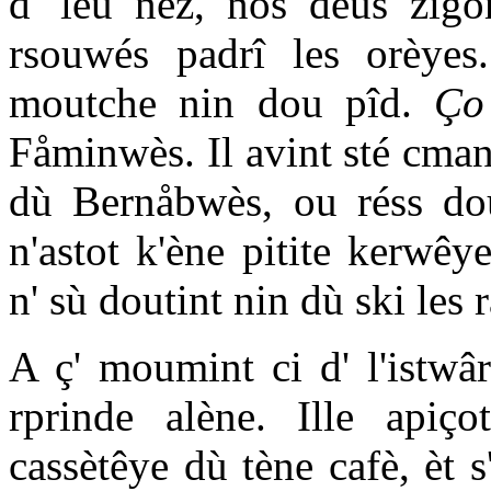
d' leû nez, nös deûs zigo
rsouwés padrî les orèyes
moutche nin dou pîd.
Ço 
Fåminwès. Il avint sté cman
dù Bernåbwès, ou réss do
n'astot k'ène pitite kerwêy
n' sù doutint nin dù ski les r
A ç' moumint ci d' l'istwâ
rprinde alène. Ille apiç
cassètêye dù tène cafè, èt s