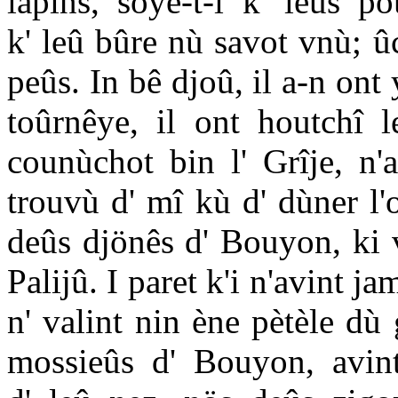
lapins, söye-t-i k' leûs p
k' leû bûre nù savot vnù; û
peûs. In bê djoû, il a-n ont
toûrnêye, il ont houtchî l
counùchot bin l' Grîje, n'a
trouvù d' mî kù d' dùner l'
deûs djönês d' Bouyon, ki v
Palijû. I paret k'i n'avint ja
n' valint nin ène pètèle dù
mossieûs d' Bouyon, avint