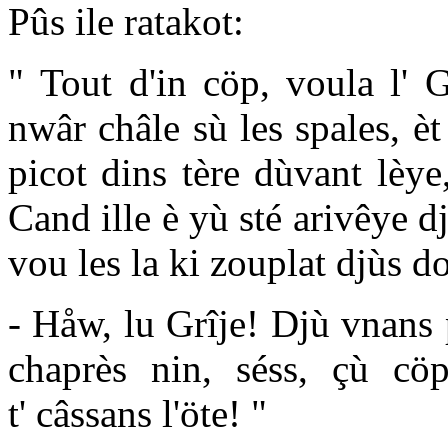
Pûs ile ratakot:
" Tout d'in cöp, voula l' 
nwâr châle sù les spales, èt
picot dins tère dùvant lèye
Cand ille è yù sté arivêye d
vou les la ki zouplat djùs d
- Håw, lu Grîje! Djù vnans 
chaprès nin, séss, çù cö
t' câssans l'öte! "