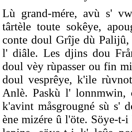
Lù grand-mére, avù s' vw
târtèle toute sokêye, apo
conte doul Grîje dù Palijû,
l' diâle. Les djins dou Fr
doul vèy rùpasser ou fin mi
doul vesprêye, k'ile rùvno
Anlè. Paskù l' lonnmwin, ç'
k'avint måsgrougné sù s' d
ène mizére û l'öte. Söye-t-i