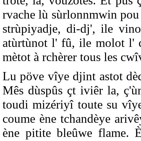
trote, la, vouzötes. Èt pûs ç'
rvache lù sùrlonnmwin pou 
strùpiyadje, di-dj', ile vi
atùrtùnot l' fû, ile molot l' 
mètot à rchèrer tous les cwîv
Lu pöve vîye djint astot d
Mês dùspûs çt iviêr la, ç'ù
toudi mizériyî toute su vîy
coume ène tchandèye arivêye
ène pitite bleûwe flame. È