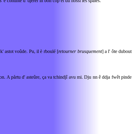
' è continté d' djèrer in bon côp et du hossî les spales.
 k' astot voûde. Pu, il è rboulé [
retourner brusquement
] a l' ôte dubout
on. A pårtu d' asteûre, ça va tchindjî avu mi. Dju nn ê ddja fwêt pinde