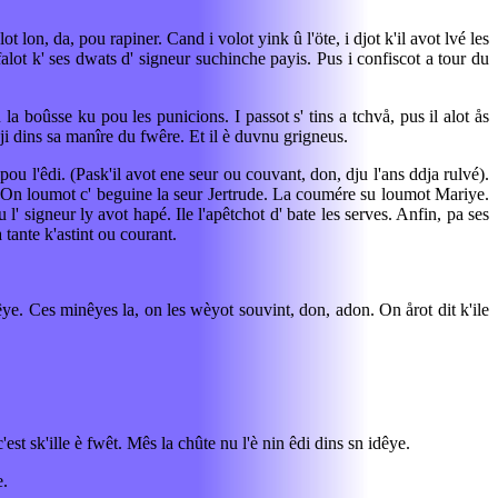
on, da, pou rapiner. Cand i volot yink û l'öte, i djot k'il avot lvé les
falot k' ses dwats d' signeur suchinche payis. Pus i confiscot a tour du
la boûsse ku pou les punicions. I passot s' tins a tchvå, pus il alot ås
dji dins sa manîre du fwêre. Et il è duvnu grigneus.
pou l'êdi. (Pask'il avot ene seur ou couvant, don, dju l'ans ddja rulvé).
le. On loumot c' beguine la seur Jertrude. La coumére su loumot Mariye.
l' signeur ly avot hapé. Ile l'apêtchot d' bate les serves. Anfin, pa ses
a tante k'astint ou courant.
ye. Ces minêyes la, on les wèyot souvint, don, adon. On årot dit k'ile
t sk'ille è fwêt. Mês la chûte nu l'è nin êdi dins sn idêye.
e.