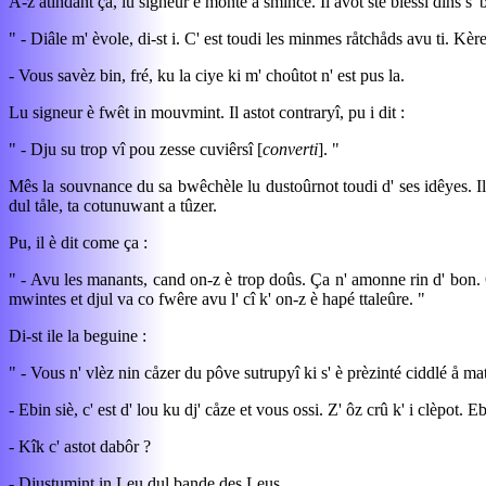
A-z atindant ça, lu signeur è monté a smince. Il avot sté blessî dins s' b
" - Diâle m' èvole, di-st i. C' est toudi les minmes råtchåds avu ti. Kère
- Vous savèz bin, fré, ku la ciye ki m' choûtot n' est pus la.
Lu signeur è fwêt in mouvmint. Il astot contraryî, pu i dit :
" - Dju su trop vî pou zesse cuviêrsî [
converti
]. "
Mês la souvnance du sa bwêchèle lu dustoûrnot toudi d' ses idêyes. Il 
dul tåle, ta cotunuwant a tûzer.
Pu, il è dit come ça :
" - Avu les manants, cand on-z è trop doûs. Ça n' amonne rin d' bon. O
mwintes et djul va co fwêre avu l' cî k' on-z è hapé ttaleûre. "
Di-st ile la beguine :
" - Vous n' vlèz nin cåzer du pôve sutrupyî ki s' è prèzinté ciddlé å ma
- Ebin siè, c' est d' lou ku dj' cåze et vous ossi. Z' ôz crû k' i clèpot. E
- Kîk c' astot dabôr ?
- Djustumint in Leu dul bande des Leus.