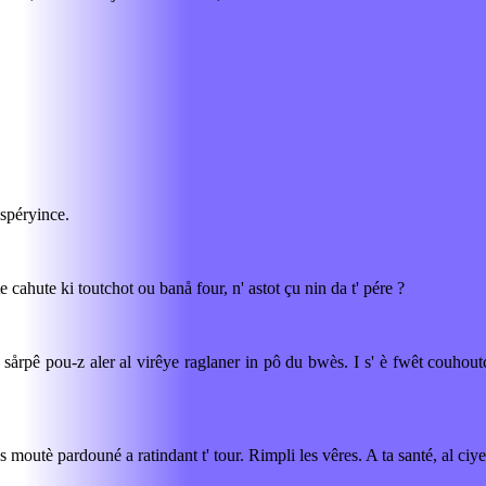
espéryince.
ite cahute ki toutchot ou banå four, n' astot çu nin da t' pére ?
 s' sårpê pou-z aler al virêye raglaner in pô du bwès. I s' è fwêt couhou
' es moutè pardouné a ratindant t' tour. Rimpli les vêres. A ta santé, al ciye