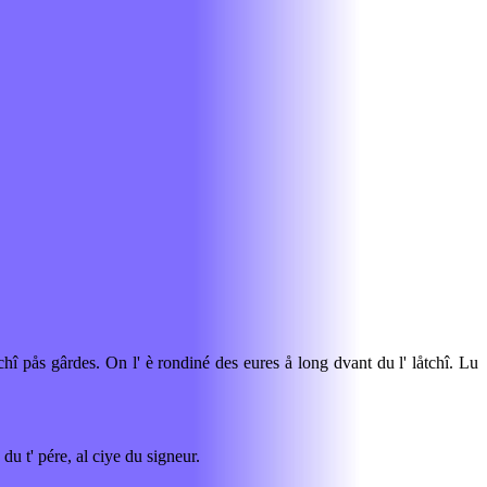
tchî pås gârdes. On l' è rondiné des eures å long dvant du l' låtchî. Lu
 du t' pére, al ciye du signeur.