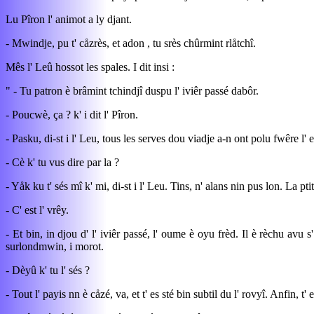
Lu Pîron l' animot a ly djant.
- Mwindje, pu t' cåzrès, et adon , tu srès chûrmint rlåtchî.
Mês l' Leû hossot les spales. I dit insi :
" - Tu patron è brâmint tchindjî duspu l' iviêr passé dabôr.
- Poucwè, ça ? k' i dit l' Pîron.
- Pasku, di-st i l' Leu, tous les serves dou viadje a-n ont polu fwêre l' 
- Cè k' tu vus dire par la ?
- Yåk ku t' sés mî k' mi, di-st i l' Leu. Tins, n' alans nin pus lon. La pt
- C' est l' vrêy.
- Et bin, in djou d' l' iviêr passé, l' oume è oyu frèd. Il è rèchu avu
surlondmwin, i morot.
- Dèyû k' tu l' sés ?
- Tout l' payis nn è cåzé, va, et t' es sté bin subtil du l' rovyî. Anfin, t