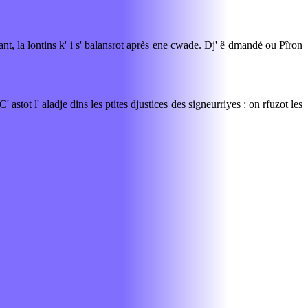
ant, la lontins k' i s' balansrot après ene cwade. Dj' ê dmandé ou Pîron
' astot l' aladje dins les ptites djustices des signeurriyes : on rfuzot les