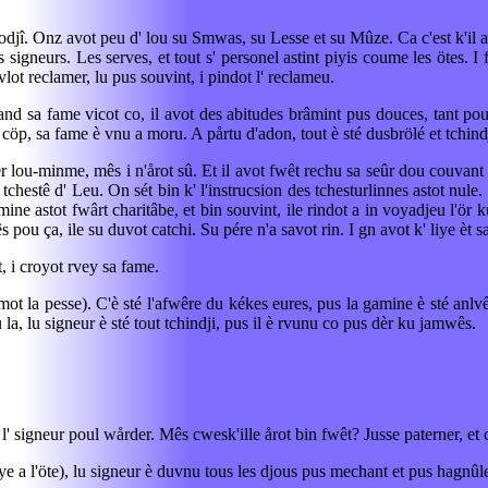
. Onz avot peu d' lou su Smwas, su Lesse et su Mûze. Ca c'est k'il alot l
 signeurs. Les serves, et tout s' personel astint piyis coume les ötes. I 
lot reclamer, lu pus souvint, i pindot l' reclameu.
and sa fame vicot co, il avot des abitudes brâmint pus douces, tant pou 
n cöp, sa fame è vnu a moru. A pårtu d'adon, tout è sté dusbrölé et tchin
ver lou-minme, mês i n'årot sû. Et il avot fwêt rechu sa seûr dou couvant 
 tchestê d' Leu. On sét bin k' l'instrucsion des tchesturlinnes astot nu
ne astot fwârt charitâbe, et bin souvint, ile rindot a in voyadjeu l'ör ku 
s pou ça, ile su duvot catchi. Su pére n'a savot rin. I gn avot k' liye èt s
t, i croyot rvey sa fame.
ot la pesse). C'è sté l'afwêre du kékes eures, pus la gamine è sté anlvê
 la, lu signeur è sté tout tchindji, pus il è rvunu co pus dèr ku jamwês.
igneur poul wårder. Mês cwesk'ille årot bin fwêt? Jusse paterner, et c'es
ye a l'öte), lu signeur è duvnu tous les djous pus mechant et pus hagnûl