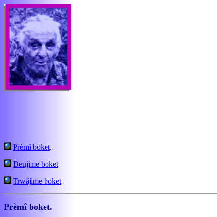
Prèmî boket
.
Deujime boket
Trwâjime boket
.
Prèmî boket.