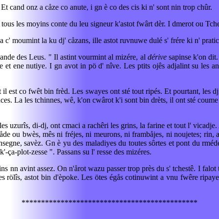
 Et cand onz a cåze co anute, i gn è co des cis ki n' sont nin trop chûr.
pa tous les moyins conte du leu signeur k'astot fwârt dèr. I dmerot ou Tche
c' moumint la ku dj' cåzans, ille astot ruvnuwe dulé s' frére ki n' pratico
bande des Leus. " Il astint vourmint al mizére, al
dérive
sapinse k'on dit.
 et ene nutiye. I gn avot in pö d' nîve. Les ptits ojês adjalint su les
 il est co fwêt bin frèd. Les swayes ont sté tout ripés. Et pourtant, les d
es. La les tchinnes, wê, k'on cwârot k'i sont bin drèts, il ont sté coume 
es uzurîs, di-dj, ont cmaci a rachêri les grins, la farine et tout l' vicadje. 
ssåde ou bwès, mês ni fréjes, ni meurons, ni frambåjes, ni noujetes; ri
ansegne, savèz. Gn è yu des maladiyes du toutes sôrtes et pont du rmédes
-k'-ça-plot-zesse ". Passans su l' resse des mizéres.
ins nn avint assez. On n'årot wazu passer trop près du s' tchestê. I falot
les rölîs, astot bin d'èpoke. Les ötes égås cotinuwint a vnu fwêre ripaye a
*********************************************