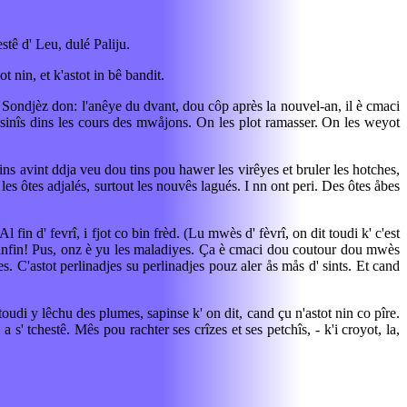
stê d' Leu, dulé Paliju.
t nin, et k'astot in bê bandit.
 Sondjèz don: l'anêye du dvant, dou côp après la nouvel-an, il è cmaci
 ansinîs dins les cours des mwåjons. On les plot ramasser. On les weyot
jins avint ddja veu dou tins pou hawer les virêyes et bruler les hotches,
les ôtes adjalés, surtout les nouvês lagués. I nn ont peri. Des ôtes åbes
Al fin d' fevrî, i fjot co bin frèd. (Lu mwès d' fèvrî, on dit toudi k' c'est
n, anfin! Pus, onz è yu les maladiyes. Ça è cmaci dou coutour dou mwès
. C'astot perlinadjes su perlinadjes pouz aler ås mås d' sints. Et cand
 toudi y lêchu des plumes, sapinse k' on dit, cand çu n'astot nin co pîre.
 s' tchestê. Mês pou rachter ses crîzes et ses petchîs, - k'i croyot, la,