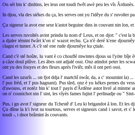
On sét bin k' dinltins, les leus ont toudi fwêt awè peu les vîs Ârdunès.
In djou, vla des siékes du ça, les serves ont yu l'idêye du s' ruvolter 
Çu signeur la avot ene seur k'astot beguine dins in couvant nin lon, et a 
Les serves ruvoltés avint prindu lu nom d' Leus, et on djot: " c'est la 
a djaler témint fwârt k'on n' wazot rechu. Ça n'è deré k'ene djournêye
clagni et tumer. A c'è sté ene rude djournêye ku çtiale.
Cand c'è sté hoûte, lu vant è co chouflé mwintes djous su l'yöte bîje èt
a cåze doul plûve. Les åbes ont adjalé ossi. Onz atindot peter les scwac
ont yu des fouyes et des fleurs après l'iviêr, mês il ont peri ossi.
Cand les uzurîs ... on fjot ddja l' martchî nwâr, da, a c' moumint la) ... l
l' pus frèd, et l' pus hagnant). Pus tård, onz è yu kékes pemes du ve
d'awouss, et notèz bin k' tout l' payis d'Ârdène astot livré al minme 
on n' counichot nin l' sint, les vîyès fames fujint l' perlinadje ou " Sint
Pus, i gn avot l' signeur du Tchestê d' Leu ki brigandot å lon. Et les dj
Çu dîme la k'i lvot su tourtous, serves et signeurs cand i savot, et s' 
toudi -, i dnot brâmint ås couvants.