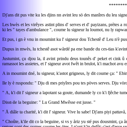
********
Dj'ans dit pus vite ku les djins nn avint leu sö des manîres du leu signeur
Les bwès et les virêyes astint plins d' serves et d' payizans, prètes a
ki les " tayes d'ambulance ", coume lu signeur lu loumot, nu ly rapwartot
Et pus, i gn è vnu in moumint ku l' signeur dou Tchestê d' Leu n'è pus se
Dupus in mwès, lu tchestê asot wårdé pa ene bande du ces-tias k'avint 
Justumint, çu djou la, il avint prindu deus tounês d' peket et cink û c
ramassot les assietes, et l' signeur avot fwêt in brulot, k'i machot avu 
A in moumint dné, lu signeur, k'astot grigneus, ly dit coume ça: " Ebin,
Ile ly è ruspondu: " Dju di mes priyîres pou tes pöves serves. Dju vö
" A, k'i dit l' signeur a lapotant sa goute, dumande ly co k'i fjêche tum
Disst-ile la beguine: " Lu Grand Mwêsse est jusse. "
" Å diâle ta charité, k'i dit l' signeur. Vive lu sabe! Dj'ans piyi pattavå
" Choûte, k'ile dit co la beguine, si vs y åriz yu sté pus dousmint, ça å
serves sont des oumes coume les ötes. I n'ont k'in defôt: c'est d'esse se