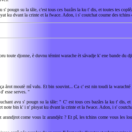
avu s' pougn su la tåle, c'est tous ces bazârs la ku t' dis, et toutes tes co
' ployat ku dvant la crinte et la fwace. Adon, i s' coutchat coume des tchin
ru toute djonne, è duvnu témint warache èt såvadje k' ene bande du djin
 ça årot moutè mî valu. Et bin souvint... Ca c' est nin toudi la warachté 
 d' esse serves. "
ouchant avu s' pougn su la tåle: " C' est tous ces bazârs la ku t' dis, et
u, et note bin k' i n' ployat ku dvant la crinte et la fwace. Adon, i s' cou
vz arandjrot come vous lz arandjèz ? Et pî, les tchins come vous les lo