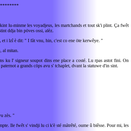
********
akint lu-minme les voyadjeus, les martchands et tout sk'i plint. Ça fwêt
tint ddja bin pöves ossi, alèz.
 i lzî è dit: " I fåt vnu, hin, c'est co ene öte kerwêye. "
, al mitan.
tins ku l' signeur soupot dins ene place a costé. Lu rpas astot fini. On
 paternot a grands cöps avu s' tchaplet, dvant la statuwe d'in sint.
vu zès. "
pte. Ile fwêt s' vindji lu ci k'è sté måtrêté, oume û biêsse. Pour mi, les