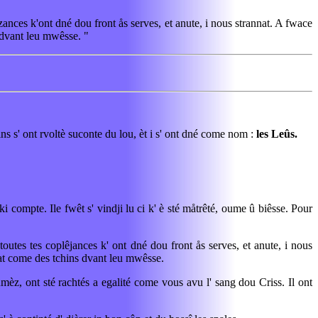
plêzances k'ont dné dou front ås serves, et anute, i nous strannat. A fwace
s dvant leu mwêsse. "
s s' ont rvoltè suconte du lou, èt i s' ont dné come nom :
les Leûs.
ki compte. Ile fwêt s' vindji lu ci k' è sté måtrêté, oume û biêsse. Pour
 toutes tes coplêjances k' ont dné dou front ås serves, et anute, i nous
tchat come des tchins dvant leu mwêsse.
umèz, ont sté rachtés a egalité come vous avu l' sang dou Criss. Il ont