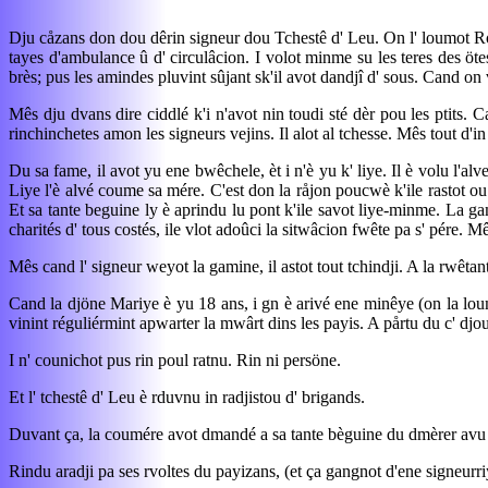
Dju cåzans don dou dêrin signeur dou Tchestê d' Leu. On l' loumot Rodjî
tayes d'ambulance û d' circulâcion. I volot minme su les teres des ötes
brès; pus les amindes pluvint sûjant sk'il avot dandjî d' sous. Cand on v
Mês dju dvans dire ciddlé k'i n'avot nin toudi sté dèr pou les ptits. C
rinchinchetes amon les signeurs vejins. Il alot al tchesse. Mês tout d'i
Du sa fame, il avot yu ene bwêchele, èt i n'è yu k' liye. Il è volu l'al
Liye l'è alvé coume sa mére. C'est don la råjon poucwè k'ile rastot ou
Et sa tante beguine ly è aprindu lu pont k'ile savot liye-minme. La gami
charités d' tous costés, ile vlot adoûci la sitwâcion fwête pa s' pére. Mê
Mês cand l' signeur weyot la gamine, il astot tout tchindji. A la rwêtan
Cand la djöne Mariye è yu 18 ans, i gn è arivé ene minêye (on la loum
vinint réguliérmint apwarter la mwârt dins les payis. A pårtu du c' djou
I n' counichot pus rin poul ratnu. Rin ni persöne.
Et l' tchestê d' Leu è rduvnu in radjistou d' brigands.
Duvant ça, la coumére avot dmandé a sa tante bèguine du dmèrer avu l' s
Rindu aradji pa ses rvoltes du payizans, (et ça gangnot d'ene signeurri