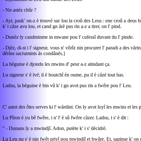
- Nn astèz chûr ?
- Ayi, pask' on-z è trouvé sur lou la croû des Leus : ene croû a deus b
k' i cåze avu lou, et cand gn årè pus rin a-z a tirer, on l' pind.
- Dunèz ly candminme in mwane pou l' cufessî duvant du l' pinde.
- Djèz, di-st i l' signeur, vous n' vôrîz nin procurer l' paradi a des våri
dêrins sacrumints ås condânés.]
La bèguine è djondu les mwins d' peur a-z atindant ça.
Lu signeur s' è lvé; il è houtchî èn oume, pu il è cåzé tout bas.
Ladsu, la bèguine è bin vû k' i gn avot pus rin a fwêre pou l' Leu.
C' astot des ôtes serves ki l' wårdint. On ly avot loyî les mwins et les pîs
Lu Pîron è yu bê fwêre, i n' l' è sû fwêre cåzer. Ladsu, i s' è dit :
" - Dunans ly a mwindjî. Adon, putète k' i s' dècidrè.
Lu Leu nu s' è nin fwêt priyî pou mwindjî et bwâre. Et, sapinse k' on n' 