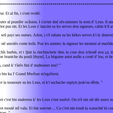
********************************************************
. Et al fin, i s'ont rvolté.
 router al prumîre ocâsion. I s'avint dné zès-minmes lu nom d' Leus. Il at
 pus rin. Et les Leus s' lancint su les serves dou signeurs, cabin k'il as
û payi ses oumes. Adon, i s'è rabatu su les kékes serves k'i ly dmerot, et
sté anrolés conte keûr. Pou les animer, lu signeur les monnot al marôde
hîs burbis, et i fjint la rinchinchete dins la cour dou tchestê avu ça, 
ene brantche du pouli [thym]. La bèguine astot assîte a costé d' lou, et ile
 cand k' t'årès fini d' maltouner insi? "
ro bin ku l' Grand Mwêsse m'egzôsrot.
er la tounoure su les Leus, et k'i suchache supiyis jusk'ou dêrin. "
, et c'est bin malereus k' les Leus s'ont soulvé. On n'è nin sté dèr assez a
rot moutè mî valu. Et bin souvint ... Ca c'est nin toudi la warachté ki com
rves. "