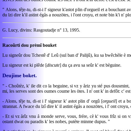
" Alons, têje-tu, di-st-i l' signeur k'astot plin d'orgueil et a bouchant 
du lzi dire k'il astint égås a nouzötes, i l'ont croyu, et note bin k'i n
G. Lucy, divins: Rasgoutadje n° 13, 1995.
Racoûrti dou prèmî bouket
Lu signeûr dou Tchestê d' Leû (sul ban d' Palijû), ku sa bwêchèle è mo
Lu signeur est ki plêde [
discute
] du ça avu sa seûr k' est bèguine.
Deujime boket.
" - Choûtèz, k' ile dit co la beguine, si vz y åriz yu sté pus dousmint,
mi, les serves sont des oumes coume les ötes. I n' ont k' in defôt: c' est
- Alons, têje tu, di-st i l' signeur k' astot plin d' orgû [
orgueil
] et a b
strannat. A fwace du lzî dire k' il astint égås a nouzötes, i l' ont croy
- Et si vz årîz vnu å monde serve, vous, frére, cè k' vous frîz si on 
ostant dwat ou paradis k' les nobes, putète minme dupus. "