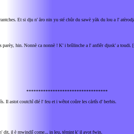
rantches. Et si dju n' åro nin yu sté chûr du sawè yåk du lou a l' atèrodj
ns parèy, hin. Nonnè ca nonnè ! K' i brûlinche a l' anfiêr djusk' a toudi. [C
**********************************
. Il astot coutchî dlé l' feu et i wêtot coûre les cårtîs d' berbis.
dit, il è mwindjî come... in leu, témint k' il avot fwin.