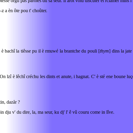
iesse orgû pås paroles du sa seur. Il årot volu discuter et rclamer mins i s
-z a èn ôte pou t' choûter.
è bachî la tiêsse pu il è rmuwé la brantche du pouli [
thym
] dins la jate
n lzî è lêchî créchu les dints et anute, i hagnat. C' è sté ene boune luç
tin, dazår ?
bin dju v' du dire, la, ma seur, ku dj' l' ê vû couru come in lîve.