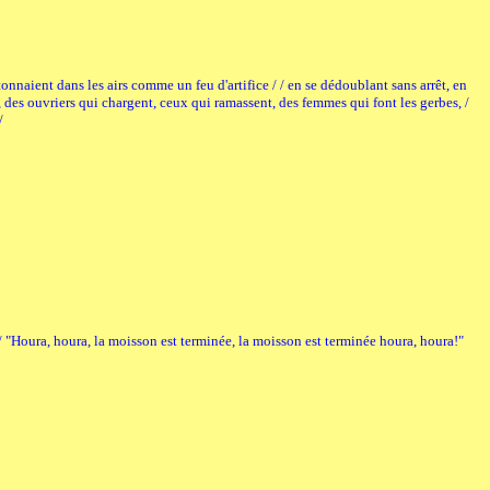
tonnaient dans les airs comme un feu d'artifice / / en se dédoublant sans arrêt, en
s, des ouvriers qui chargent, ceux qui ramassent, des femmes qui font les gerbes, /
/
/ "Houra, houra, la moisson est terminée, la moisson est terminée houra, houra!"