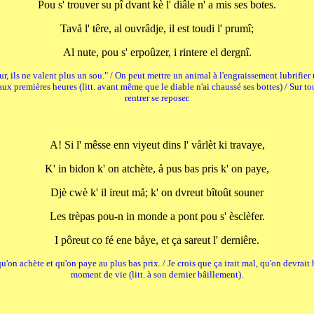
Pou s' trouver su pî dvant kè l' diâle n' a mis ses botes.
Tavå l' têre, al ouvrâdje, il est toudi l' prumî;
Al nute, pou s' erpoûzer, i rintere el dergnî.
r, ils ne valent plus un sou." / On peut mettre un animal à l'engraissement lubrifier u
ux premières heures (litt. avant même que le diable n'ai chaussé ses bottes) / Sur tout
rentrer se reposer.
A! Si l' mêsse enn viyeut dins l' vårlèt ki travaye,
K' in bidon k' on atchète, å pus bas pris k' on paye,
Djè cwè k' il ireut må; k' on dvreut bîtoût souner
Les trèpas pou-n in monde a pont pou s' èsclèfer.
I pôreut co fé ene båye, et ça sareut l' derniêre.
on achète et qu'on paye au plus bas prix. / Je crois que ça irait mal, qu'on devrait b
moment de vie (litt. à son dernier bâillement).