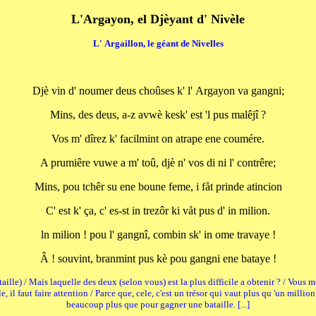
L'Argayon, el Djèyant d' Nivèle
L' Argaillon, le géant de Nivelles
Djè vin d' noumer deus choûses k' l' Argayon va gangni;
Mins, des deus, a-z avwè kesk' est 'l pus malêjî ?
Vos m' dîrez k' facilmint on atrape ene coumére.
A prumiêre vuwe a m' toû, djè n' vos di ni l' contrêre;
Mins, pou tchêr su ene boune feme, i fåt prinde atincion
C' est k' ça, c' es-st in trezôr ki våt pus d' in milion.
ln milion ! pou l' gangnî, combin sk' in ome travaye !
Â ! souvint, branmint pus kè pou gangni ene bataye !
le) / Mais laquelle des deux (selon vous) est la plus difficile a obtenir ? / Vous 
 il faut faire attention / Parce que, cele, c'est un trésor qui vaut plus qu 'un milli
beaucoup plus que pour gagner une bataille. [...]