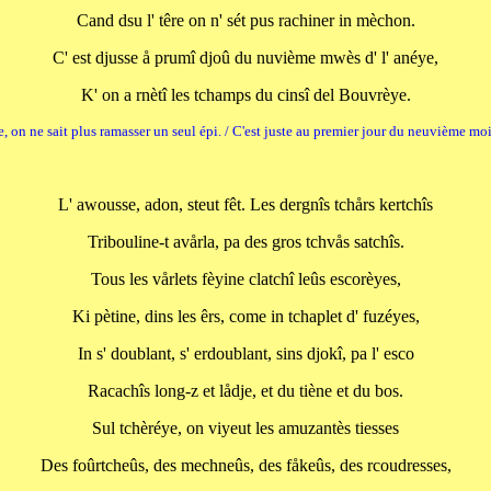
Cand dsu l' têre on n' sét pus rachiner in mèchon.
C' est djusse å prumî djoû du nuvième mwès d' l' anéye,
K' on a rnètî les tchamps du cinsî del Bouvrèye.
erre, on ne sait plus ramasser un seul épi. / C'est juste au premier jour du neuvième 
L' awousse, adon, steut fêt. Les dergnîs tchårs kertchîs
Tribouline-t avårla, pa des gros tchvås satchîs.
Tous les vårlets fèyine clatchî leûs escorèyes,
Ki pètine, dins les êrs, come in tchaplet d' fuzéyes,
In s' doublant, s' erdoublant, sins djokî, pa l' esco
Racachîs long-z et lådje, et du tiène et du bos.
Sul tchèréye, on viyeut les amuzantès tiesses
Des foûrtcheûs, des mechneûs, des fåkeûs, des rcoudresses,