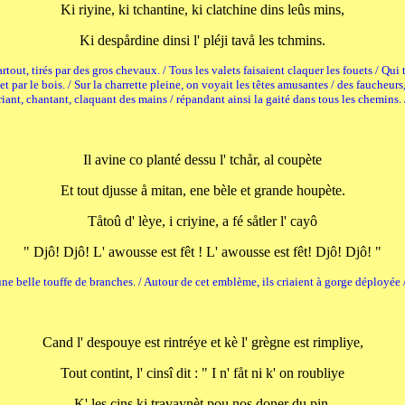
Ki riyine, ki tchantine, ki clatchine dins leûs mins,
Ki despårdine dinsi l' pléji tavå les tchmins.
tout, tirés par des gros chevaux. / Tous les valets faisaient claquer les fouets / Qui 
t par le bois. / Sur la charrette pleine, on voyait les têtes amusantes / des faucheur
riant, chantant, claquant des mains / répandant ainsi la gaité dans tous les chemins. 
Il avine co planté dessu l' tchår, al coupète
Et tout djusse å mitan, ene bèle et grande houpète.
Tåtoû d' lèye, i criyine, a fé såtler l' cayô
" Djô! Djô! L' awousse est fêt ! L' awousse est fêt! Djô! Djô! "
ne belle touffe de branches. / Autour de cet emblème, ils criaient à gorge déployée 
Cand l' despouye est rintréye et kè l' grègne est rimpliye,
Tout contint, l' cinsî dit : " I n' fåt ni k' on roubliye
K' les cins ki travaynèt pou nos doner du pin,