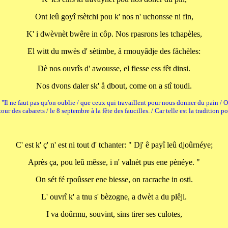
Ont leû goyî rsètchi pou k' nos n' uchonsse ni fin,
K' i dwèvnèt bwêre in côp. Nos rpasrons les tchapèles,
El witt du mwès d' sètimbe, å rmouyâdje des fåchèles:
Dè nos ouvrîs d' awousse, el fiesse ess fêt dinsi.
Nos dvons daler sk' å dbout, come on a stî toudi.
it: "Il ne faut pas qu'on oublie / que ceux qui travaillent pour nous donner du pain / 
tour des cabarets / le 8 septembre à la fête des faucilles. / Car telle est la tradition po
C' est k' ç' n' est ni tout d' tchanter: " Dj' ê payî leû djoûrnéye;
Après ça, pou leû mêsse, i n' valnèt pus ene pènéye. "
On sét fé rpoûsser ene biesse, on racrache in osti.
L' ouvrî k' a tnu s' bèzogne, a dwèt a du plêji.
I va doûrmu, souvint, sins tirer ses culotes,