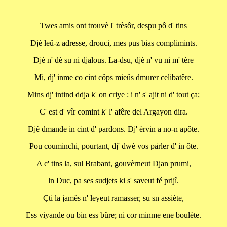
Twes amis ont trouvè l' trèsôr, despu pô d' tins
Djè leû-z adresse, drouci, mes pus bias complimints.
Djè n' dè su ni djalous. La-dsu, djè n' vu ni m' tère
Mi, dj' inme co cint côps mieûs dmurer celibatêre.
Mins dj' intind ddja k' on criye : i n' s' ajit ni d' tout ça;
C' est d' vîr comint k' l' afêre del Argayon dira.
Djè dmande in cint d' pardons. Dj' èrvin a no-n apôte.
Pou couminchi, pourtant, dj' dwè vos pårler d' in ôte.
A c' tins la, sul Brabant, gouvèrneut Djan prumi,
ln Duc, pa ses sudjets ki s' saveut fé prijî.
Çti la jamês n' leyeut ramasser, su sn assiète,
Ess viyande ou bin ess bûre; ni cor minme ene boulète.