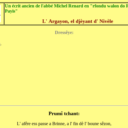
Un écrit ancien de l'abbé Michel Renard en "rfondu walon do
Payis"
L' Argayon, el djèyant d' Nivèle
Dressêye:
e
.
Prumî tchant:
L' afêre ess passe a Brinne, a l' fin dè l' boune sêzon,