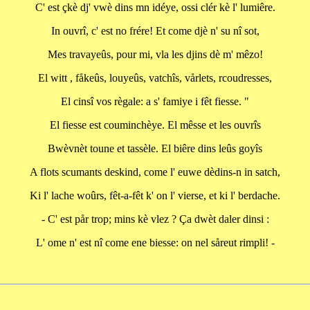
C' est çkè dj' vwè dins mn idéye, ossi clér kè l' lumiêre.
In ouvrî, c' est no frére! Et come djè n' su nî sot,
Mes travayeûs, pour mi, vla les djins dè m' mêzo!
El witt , fåkeûs, louyeûs, vatchîs, vårlets, rcoudresses,
El cinsî vos règale: a s' famiye i fêt fiesse. "
El fiesse est couminchèye. El mêsse et les ouvrîs
Bwèvnèt toune et tassèle. El biêre dins leûs goyîs
A flots scumants deskind, come l' euwe dèdins-n in satch,
Ki l' lache woûrs, fêt-a-fêt k' on l' vierse, et ki l' berdache.
- C' est pår trop; mins kè vlez ? Ça dwèt daler dinsi :
L' ome n' est nî come ene biesse: on nel såreut rimpli! -