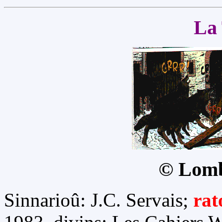
La 
© Lomb
Sinnarioû: J.C. Servais;
rat