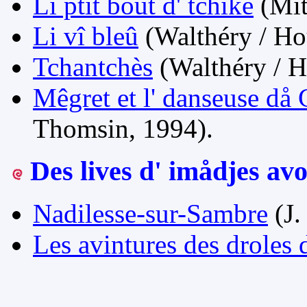
Li ptit bout d' tchike
(Mit
Li vî bleû
(Walthéry / H
Tchantchès
(Walthéry / 
Mêgret et l' danseuse då
Thomsin, 1994).
Des lives d' imådjes av
Nadilesse-sur-Sambre
(J.
Les avintures des droles 