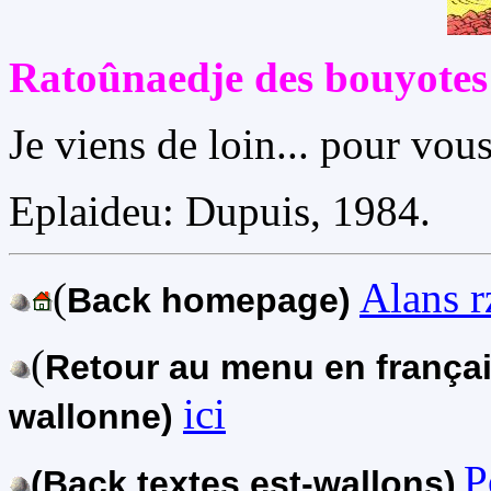
Ratoûnaedje des bouyotes
Je viens de loin... pour vou
Eplaideu: Dupuis, 1984.
(
Alans r
Back homepage)
(
Retour au menu en françai
ici
wallonne)
P
(Back textes est-wallons)