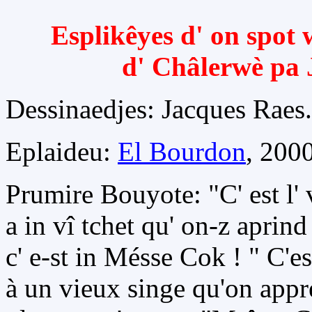
Esplikêyes d' on spot 
d' Châlerwè pa 
Dessinaedjes: Jacques Raes.
Eplaideu:
El Bourdon
, 2000
Prumire Bouyote: "C' est l' v
a in vî tchet qu' on-z aprind
c' e-st in Mésse Cok ! " C'est
à un vieux singe qu'on appre