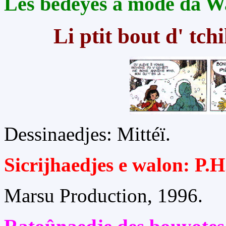
Les bédéyes a môde da W
Li ptit bout d' tchi
Dessinaedjes: Mittéï.
Sicrijhaedjes e walon: P.
Marsu Production, 1996.