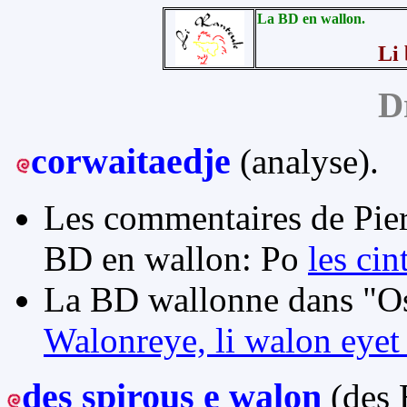
La BD en wallon.
Li 
D
corwaitaedje
(analyse).
Les commentaires de Pierr
BD en wallon: Po
les ci
La BD wallonne dans "Os
Walonreye, li walon eyet 
des spirous e walon
(des 