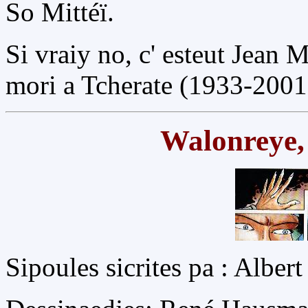
So Mittéï.
Si vraiy no, c' esteut Jean 
mori a Tcherate (1933-2001
Walonreye, 
Sipoules sicrites pa : Alber