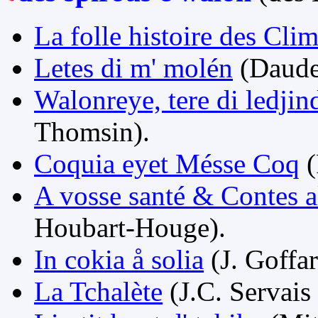
La folle histoire des Cli
Letes di m' molén
(Daudet
Walonreye, tere di ledjin
Thomsin).
Coquia eyet Mésse Coq
(
A vosse santé & Contes a
Houbart-Houge).
In cokia å solia
(J. Goffar
La Tchalète
(J.C. Servais