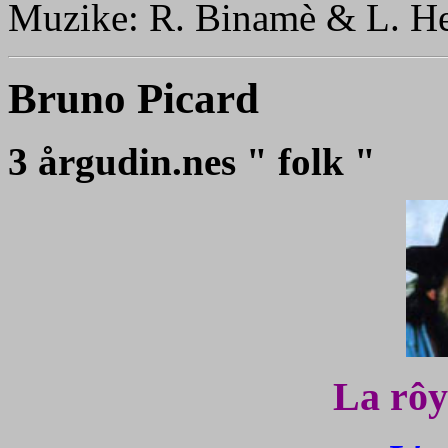
Muzike: R. Binamè & L. Hen
Bruno Picard
3 årgudin.nes " folk "
La rôy