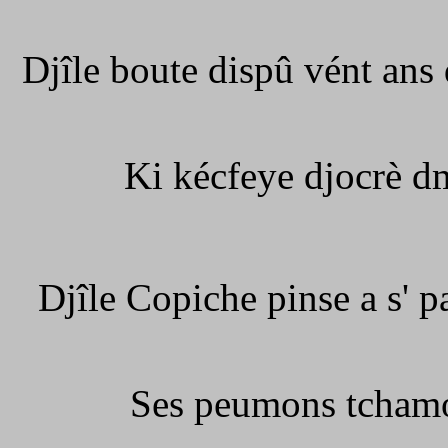
Djîle boute dispû vént ans 
Ki kécfeye djocrè dmw
Djîle Copiche pinse a s' p
Ses peumons tchamo