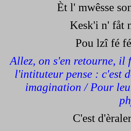
Èt l' mwêsse sond
Kesk'i n' fåt
Pou lzî fé f
Allez, on s'en retourne, il
l'intituteur pense : c'est
imagination / Pour leur
ph
C'est d'èraler