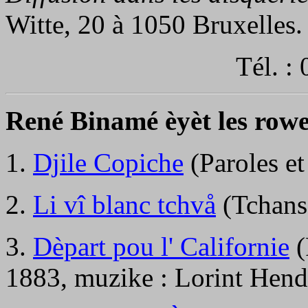
Witte, 20 à 1050 Bruxelles.
Tél. :
René Binamé èyèt les rowe
1.
Djile Copiche
(Paroles et
2.
Li vî blanc tchvå
(Tchanso
3.
Dèpart pou l' Californie
(
1883, muzike : Lorint Hend