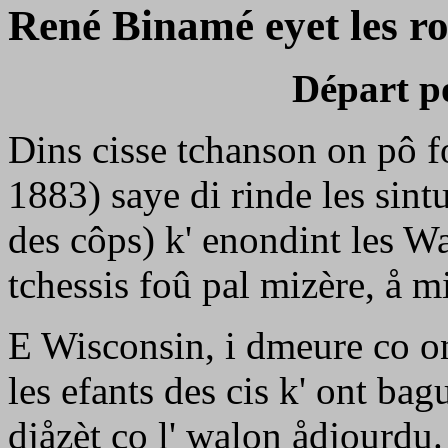
René Binamé eyet les ro
Départ p
Dins cisse tchanson on pô f
1883) saye di rinde les sint
des côps) k' enondint les W
tchessis foû pal mizère, å m
E Wisconsin, i dmeure co on
les efants des cis k' ont ba
djåzèt co l' walon ådjourdu.