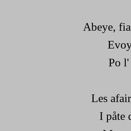
Abeye, fia
Evoy
Po l
Les afai
I påte