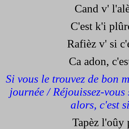
Cand v' l'al
C'est k'i plû
Rafièz v' si c
Ca adon, c'es
Si vous le trouvez de bon ma
journée / Réjouissez-vous s
alors, c'est 
Tapèz l'oûy 