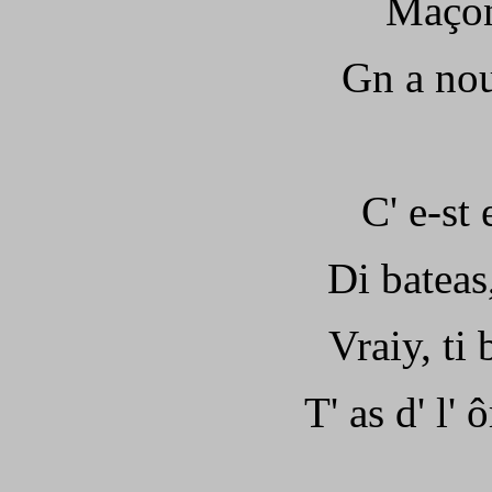
Maçon
Gn a nou
C' e-st
Di bateas,
Vraiy, ti 
T' as d' l' 