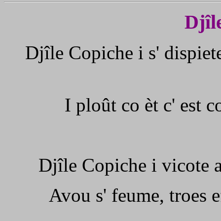
Djîl
Djîle Copiche i s' dispiet
I ploût co èt c' est c
Djîle Copiche i vicote 
Avou s' feume, troes ef