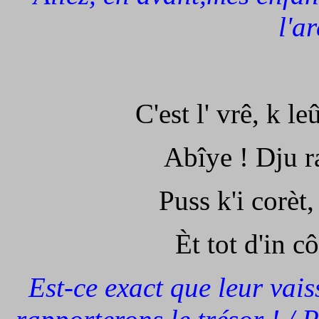
l'ar
C'est l' vrê, k l
Abîye ! Dju ra
Puss k'i corèt, 
Èt tot d'in c
Est-ce exact que leur vaiss