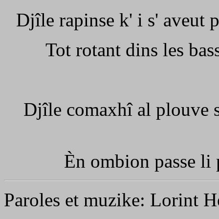
Djîle rapinse k' i s' aveut
Tot rotant dins les bas
Djîle comaxhî al plouve s
Èn ombion passe li p
Paroles et muzike: Lorint H