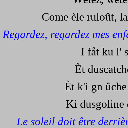
Come èle ruloût, l
Regardez, regardez mes enfan
I fåt ku l'
Èt duscatch
Èt k'i gn ûche
Ki dusgoline
Le soleil doit être derriè