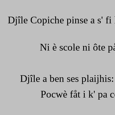
Djîle Copiche pinse a s' fi
Ni è scole ni ôte p
Djîle a ben ses plaijhis: 
Pocwè fåt i k' pa c