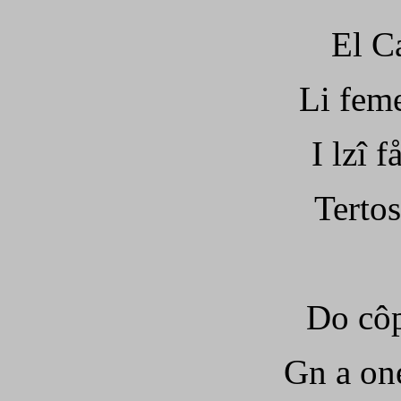
El C
Li feme
I lzî f
Tertos
Do côp 
Gn a one