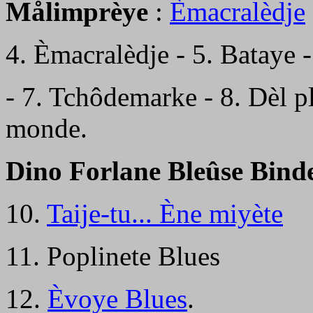
Målimprèye
:
Èmacralèdje
4. Èmacralèdje - 5. Bataye -
- 7. Tchôdemarke - 8. Dèl pl
monde.
Dino Forlane Bleûse Bind
10.
Taije-tu... Ène miyète
11. Poplinete Blues
12.
Èvoye Blues
.