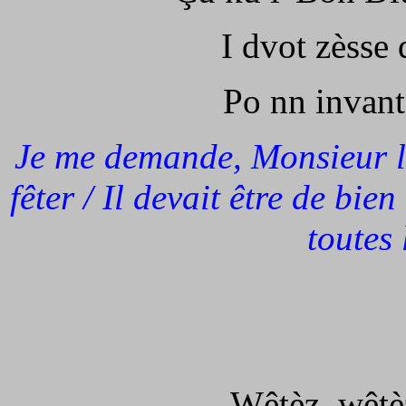
I dvot zèsse
Po nn invantè
Je me demande, Monsieur l'
fêter / Il devait être de bi
toutes 
Wêtèz, wêtèz