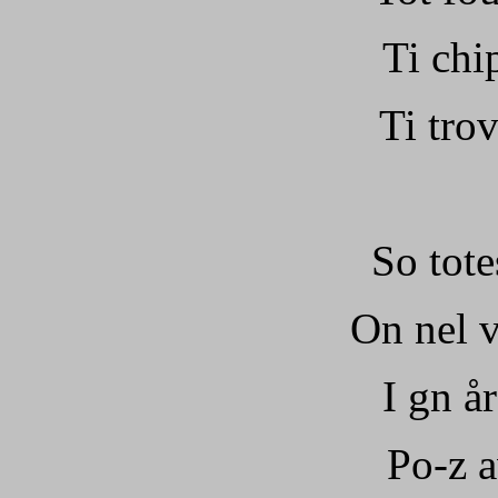
Ti chip
Ti trov
So tote
On nel 
I gn å
Po-z a