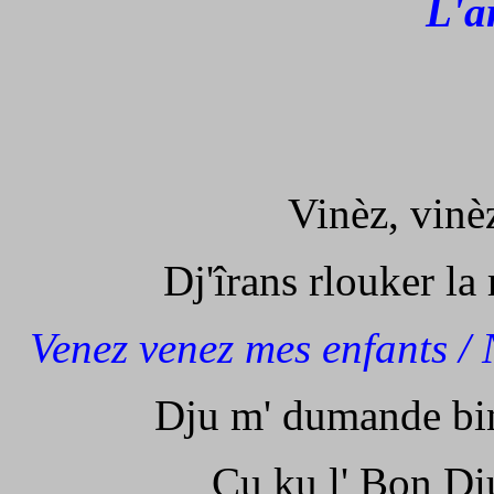
L'a
Vinèz, vinèz
Dj'îrans rlouker la
Venez venez mes enfants / 
Dju m' dumande bin
Çu ku l' Bon Diu