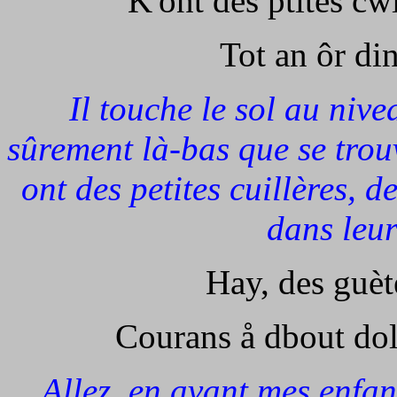
K'ont des ptites cwi
Tot an ôr din
Il touche le sol au nive
sûrement là-bas que se trou
ont des petites cuillères, de
dans leur
Hay, des guète
Courans å dbout dol
Allez, en avant,mes enfan