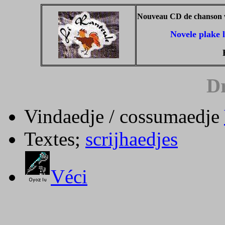
Nouveau CD de chanson w
Novele plake l
Dr
Vindaedje / cossumaedje
Textes;
scrijhaedjes
Véci