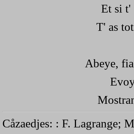
Et si t'
T' as tot
Abeye, fia
Evoy
Mostran
Cåzaedjes: : F. Lagrange; 