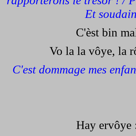
rapporterons le trésor ! / Pl
Et soudain 
C'èst bin ma
Vo la la vôye, la 
C'est dommage mes enfants 
Hay ervôye :