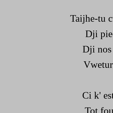
Taijhe-tu c
Dji pi
Dji nos
Vweture
Ci k' es
Tot fou