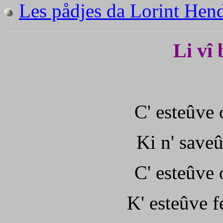
Les pådjes da Lorint Hend
Li vî
C' esteûve 
Ki n' saveû
C' esteûve 
K' esteûve f