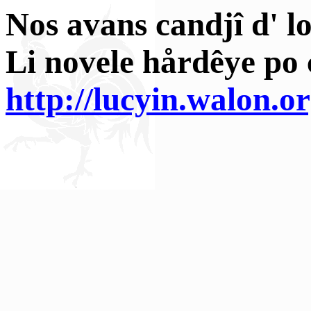
Nos avans candjî d' lo
Li novele hårdêye po c
http://lucyin.walon.o