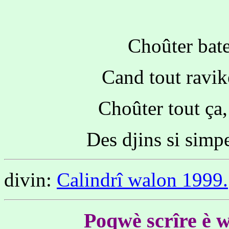
Choûter bate
Cand tout ravike
Choûter tout ça, 
Des djins si simpe
divin:
Calindrî walon 1999.
Poqwè scrîre è w