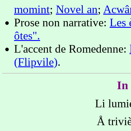
momint
;
Novel an
;
Acwâ
Prose non narrative:
Les 
ôtes".
L'accent de Romedenne:
(Flipvile)
.
In
Li lumi
Å trivi