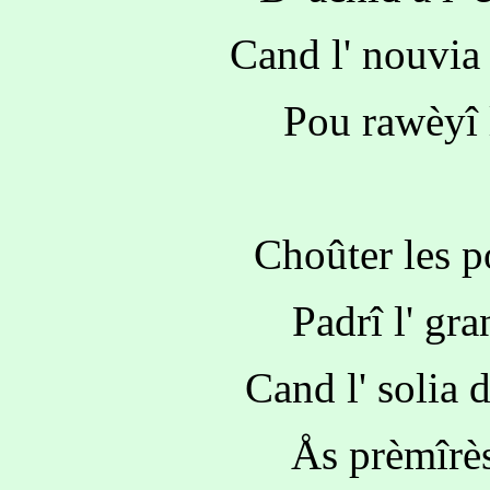
Cand l' nouvia
Pou rawèyî 
Choûter les 
Padrî l' gra
Cand l' solia 
Ås prèmîrès