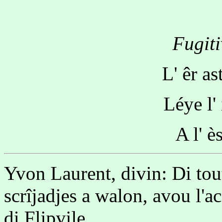
Fugiti
L' êr as
Léye l'
A l' è
Yvon Laurent, divin: Di tou
scrîjadjes a walon, avou l'
di Flipvile.