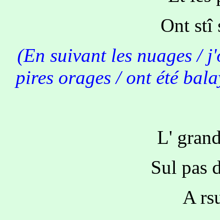
Ont stî
(En suivant les nuages / j'o
pires orages / ont été bala
L' grand
Sul pas d
A rs