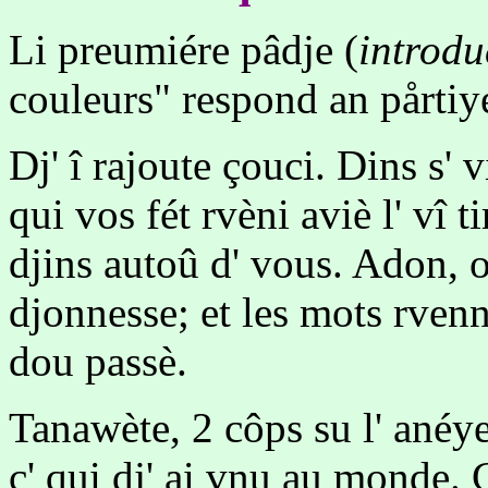
Li preumiére pâdje (
introdu
couleurs" respond an pårtiy
Dj' î rajoute çouci. Dins s' 
qui vos fét rvèni aviè l' vî 
djins autoû d' vous. Adon, o
djonnesse; et les mots rvenn
dou passè.
Tanawète, 2 côps su l' anéy
ç' qui dj' ai vnu au monde. C