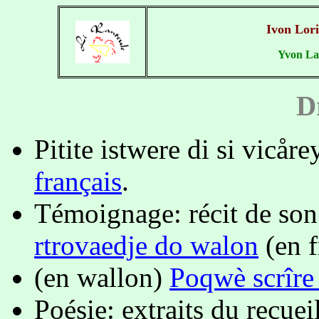
Ivon Lori
Yvon Lau
D
Pitite istwere di si vicåre
français
.
Témoignage: récit de son
rtrovaedje do walon
(en f
(en wallon)
Poqwè scrîre
Poésie: extraits du recuei