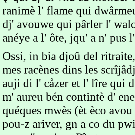
ranimè l' flame qui dwârme
dj' avouwe qui pârler l' wal
anéye a l' ôte, jqu' a n' pus l
Ossi, in bia djoû del ritraite
mes racènes dins les scrîjâd
auji di l' cåzer et l' lîre qui 
m' aureu bén contintè d' ene 
quéques mwès (èt èco avou d
pou-z ariver, gn a co du pwi