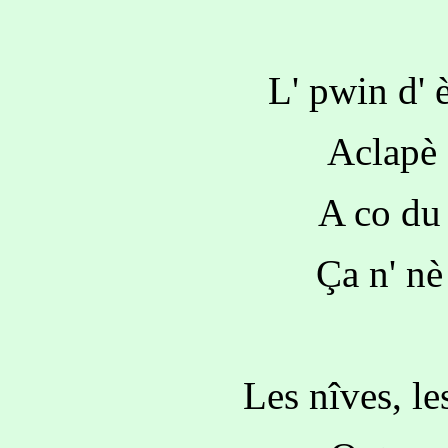
L' pwin d' 
Aclapè 
A co du
Ça n' nè
Les nîves, le