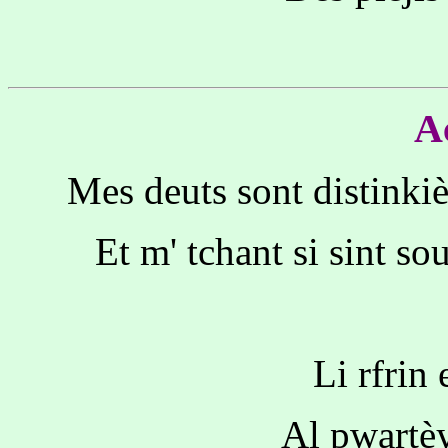
A
Mes deuts sont distinkiè
Et m' tchant si sint so
Li rfrin 
Al pwartèy