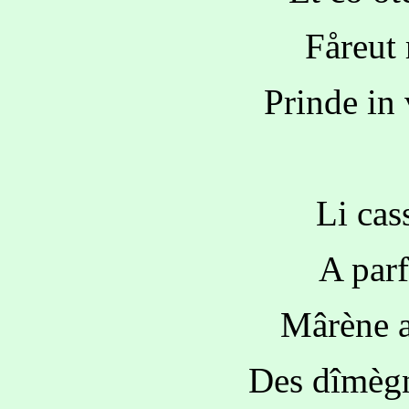
Fåreut r
Prinde in
Li cas
A parf
Mârène a
Des dîmègn