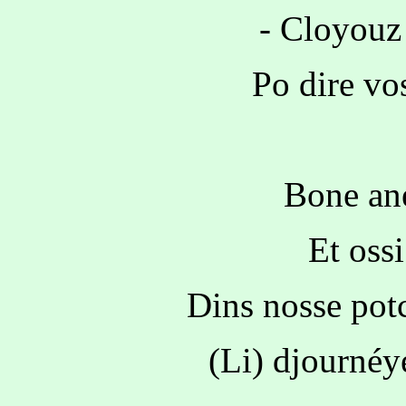
- Cloyouz l
Po dire vo
Bone ané
Et oss
Dins nosse potc
(Li) djournéy