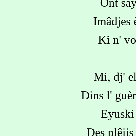
Ont sayî
Imâdjes 
Ki n' vo
Mi, dj' e
Dins l' guè
Eyuski
Des plêjis