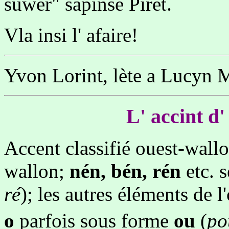
suwer" sapinse Pîret.
Vla insi l' afaire!
Yvon Lorint, lète a Lucyn M
L' accint d
Accent classifié ouest-wallo
wallon;
nén, bén, rén
etc. 
ré
); les autres éléments de
o
parfois sous forme
ou
(
po