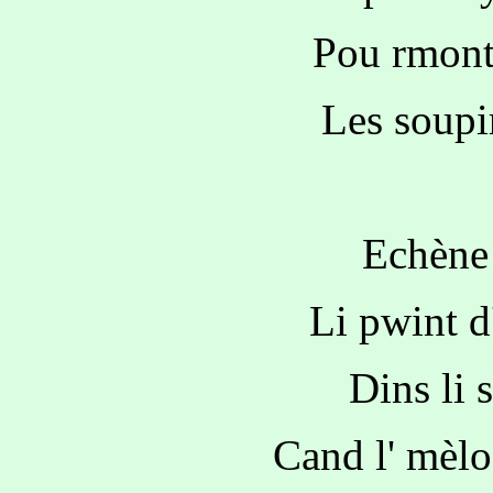
Pou rmonte
Les soupir
Echène 
Li pwint d
Dins li 
Cand l' mèlo