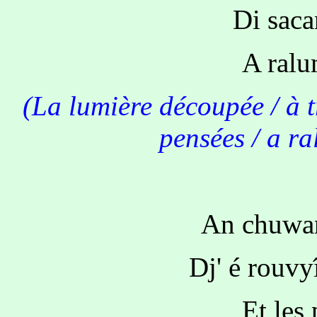
Di saca
A ralu
(La lumière découpée / à t
pensées / a ra
An chuwan
Dj' é rouvy
Et les 