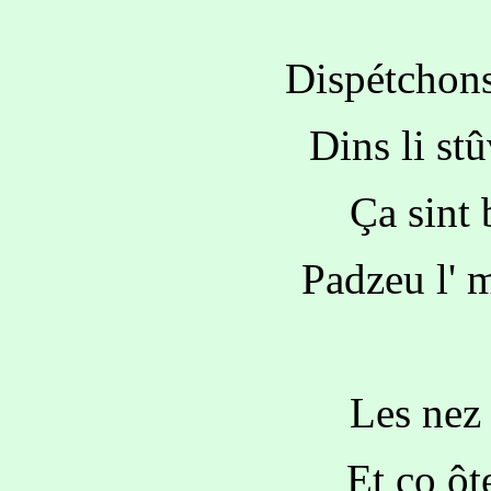
Dispétchons
Dins li stû
Ça sint 
Padzeu l' m
Les nez 
Et co ôt