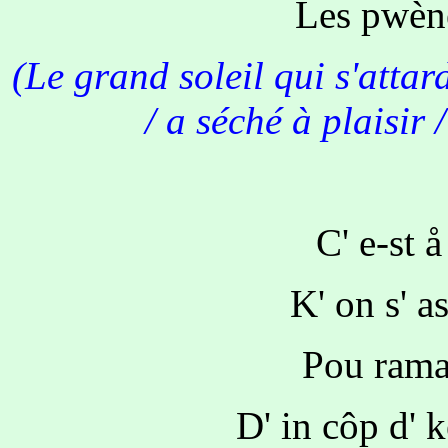
Les pwène
(Le grand soleil qui s'attard
/ a séché à plaisir 
C' e-st 
K' on s' 
Pou rama
D' in côp d' 