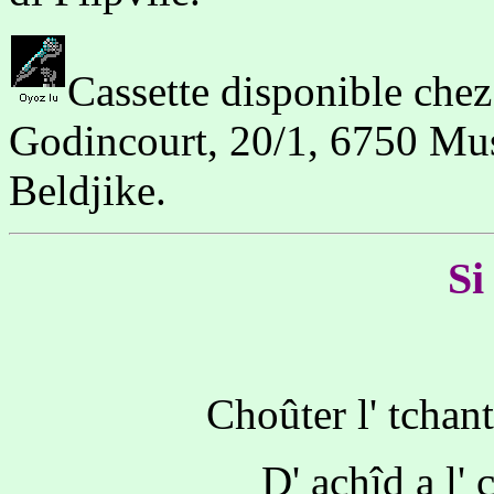
Cassette disponible chez
Godincourt, 20/1, 6750 Mu
Beldjike.
Si
Choûter l' tchan
D' achîd a l'