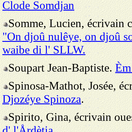
Clode Somdjan
Somme, Lucien, écrivain 
"On djoû nulêye, on djoû so
waibe di l' SLLW.
Soupart Jean-Baptiste.
Èm 
Spinosa-Mathot, Josée, éc
Djozéye Spinoza
.
Spirito, Gina, écrivain ou
d' l'Årdètia
.