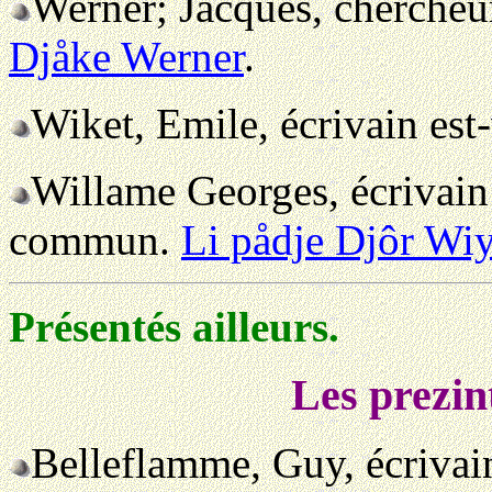
Werner; Jacques, chercheu
Djåke Werner
.
Wiket, Emile, écrivain est
Willame Georges, écrivain 
commun.
Li pådje Djôr Wi
Présentés ailleurs.
Les prezin
Belleflamme, Guy, écrivai