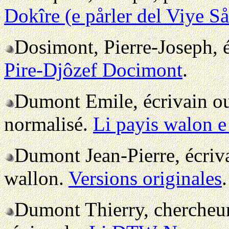
Dokîre (e pårler del Viye S
Dosimont, Pierre-Joseph, 
Pire-Djôzef Docimont
.
Dumont Emile, écrivain oue
normalisé.
Li payis walon e
Dumont Jean-Pierre, écrivai
wallon.
Versions originales
.
Dumont Thierry, chercheur 