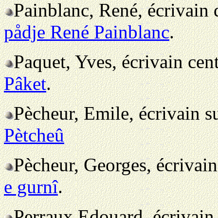
Painblanc, René, écrivain 
pådje René Painblanc
.
Paquet, Yves, écrivain cen
Pâket
.
Pècheur, Emile, écrivain 
Pètcheû
Pècheur, Georges, écrivai
e gurnî
.
Perraux Edouard, écrivain