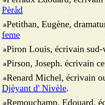
Pèråd
Petithan, Eugène, dramatu
feme
Piron Louis, écrivain sud
Pirson, Joseph. écrivain c
Renard Michel, écrivain o
Djèyant d' Nivèle
.
Remouchamp, Edouard, écr