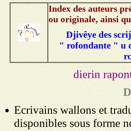
Index des auteurs pr
ou originale, ainsi qu
Djivêye des scri
" rofondante " u d
r
dierin rapon
D
Ecrivains wallons et tradu
disponibles sous forme n