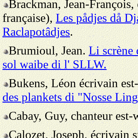
Brackman, Jean-François, 
française),
Les pådjes då D
Raclapotâdjes
.
Brumioul, Jean.
Li scrène 
sol waibe di l' SLLW.
Bukens, Léon écrivain est
des plankets di "Nosse Lin
Cabay, Guy, chanteur est-
Calozet, Joseph, écrivain