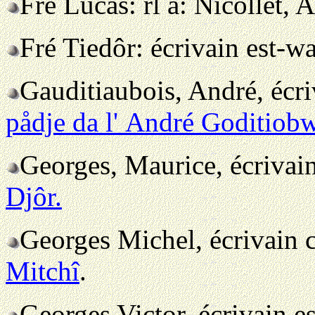
Fré Lucas: rl a: Nicollet, 
Fré Tiedôr: écrivain est-w
Gauditiaubois, André, écri
pådje da l' André Goditiob
Georges, Maurice, écrivai
Djôr.
Georges Michel, écrivain 
Mitchî
.
Georges Victor, écrivain e