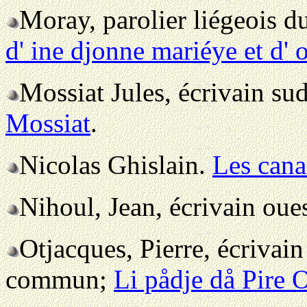
Moray, parolier liégeois d
d' ine djonne mariéye et d'
Mossiat Jules, écrivain su
Mossiat
.
Nicolas Ghislain.
Les cana
Nihoul, Jean, écrivain oue
Otjacques, Pierre, écrivai
commun;
Li pådje då Pire 