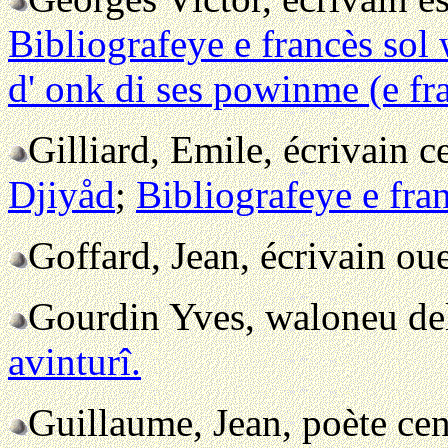
Bibliografeye e francès sol
d' onk di ses powinme (e fr
Gilliard, Emile, écrivain 
Djiyåd
;
Bibliografeye e fra
Goffard, Jean, écrivain ou
Gourdin Yves, waloneu de
avinturî.
Guillaume, Jean, poète ce