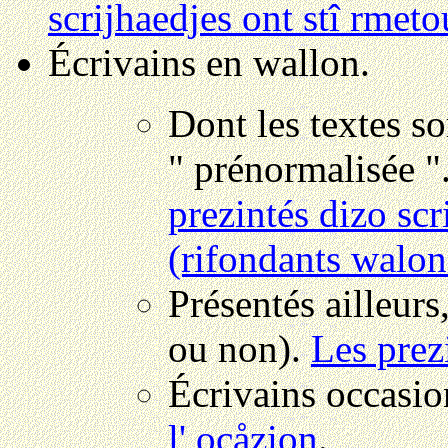
scrijhaedjes ont stî rmet
Écrivains en wallon.
Dont les textes so
" prénormalisée "
prezintés dizo scr
(rifondants walon
Présentés ailleurs
ou non).
Les prez
Écrivains occasio
l' ocåzion
.