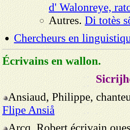
d' Walonreye, rat
Autres.
Di totès s
Chercheurs en linguistiq
Écrivains en wallon.
Sicrijh
Ansiaud, Philippe, chante
Flipe Ansiå
Arcq, Robert écrivain oue