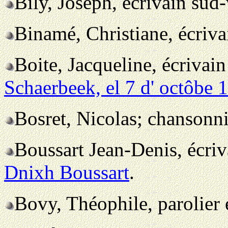
Bily, Joseph, écrivain sud
Binamé, Christiane, écriva
Boite, Jacqueline, écrivain
Schaerbeek, el 7 d' octôbe 
Bosret, Nicolas; chansonn
Boussart Jean-Denis, écri
Dnixh Boussart
.
Bovy, Théophile, parolier 