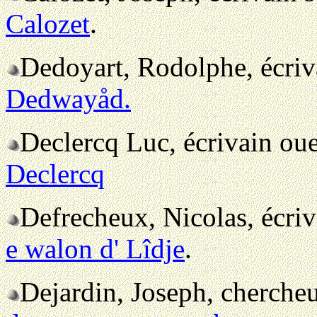
Calozet
.
Dedoyart, Rodolphe, écriv
Dedwayåd.
Declercq Luc, écrivain ou
Declercq
Defrecheux, Nicolas, écriv
e walon d' Lîdje
.
Dejardin, Joseph, cherche