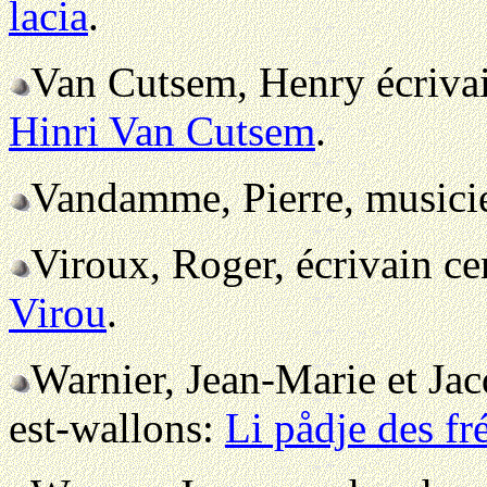
lacia
.
Van Cutsem, Henry écriva
Hinri Van Cutsem
.
Vandamme, Pierre, musicie
Viroux, Roger, écrivain c
Virou
.
Warnier, Jean-Marie et Jac
est-wallons:
Li pådje des fr