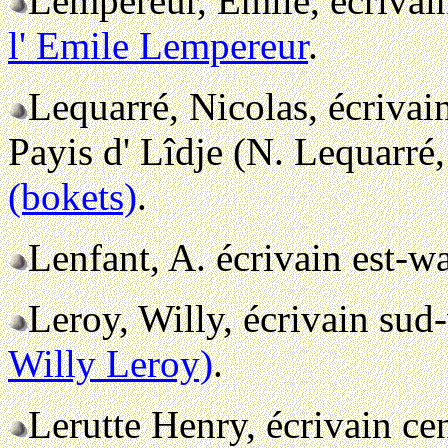
Lempereur, Emile, écrivai
l' Emile Lempereur
.
Lequarré, Nicolas, écrivai
Payis d' Lîdje (N. Lequarré
(bokets)
.
Lenfant, A. écrivain est-w
Leroy, Willy, écrivain sud
Willy Leroy)
.
Lerutte Henry, écrivain ce