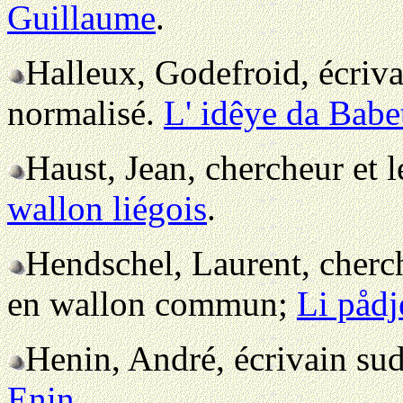
Guillaume
.
Halleux, Godefroid, écrivai
normalisé.
L' idêye da Babe
Haust, Jean, chercheur et 
wallon liégois
.
Hendschel, Laurent, cherch
en wallon commun;
Li pådj
Henin, André, écrivain su
Enin