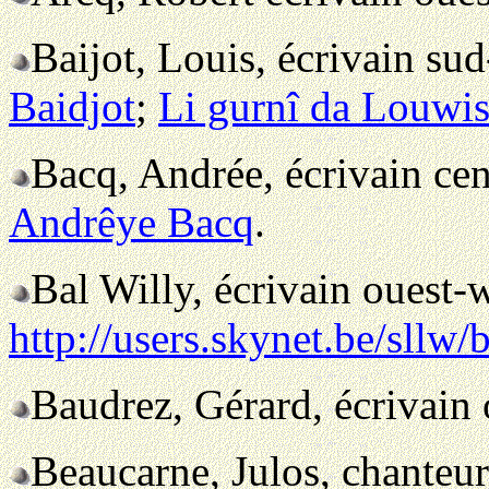
Baijot, Louis, écrivain su
Baidjot
;
Li gurnî da Louwis
Bacq, Andrée, écrivain ce
Andrêye Bacq
.
Bal Willy, écrivain ouest-
http://users.skynet.be/sllw/
Baudrez, Gérard, écrivain
Beaucarne, Julos, chanteu