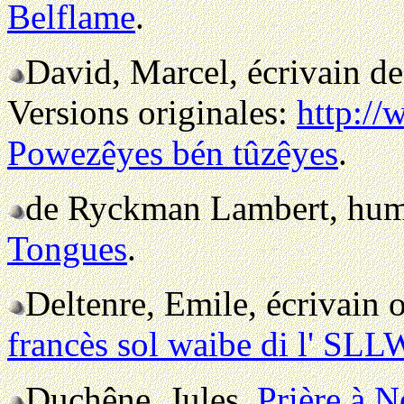
Belflame
.
David, Marcel, écrivain de
Versions originales:
http:/
Powezêyes bén tûzêyes
.
de Ryckman Lambert, humo
Tongues
.
Deltenre, Emile, écrivain 
francès sol waibe di l' SLL
Duchêne, Jules.
Prière à 