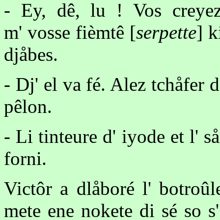
- Ey, dê, lu ! Vos creye
m' vosse fièmtê [
serpette
] k
djåbes.
- Dj' el va fé. Alez tchåfer
pêlon.
- Li tinteure d' iyode et l' så
forni.
Victôr a dlåboré l' botroûl
mete ene nokete di sé so s' 