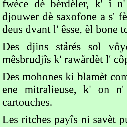
fwèce dè bèrdèler, k' i n'
djouwer dè saxofone a s' f
deus dvant l' êsse, èl bone 
Des djins stårés sol vô
mêsbrudjîs k' rawårdèt l' cô
Des mohones ki blamèt come
ene mitralieuse, k' on n'
cartouches.
Les ritches payîs ni savèt p