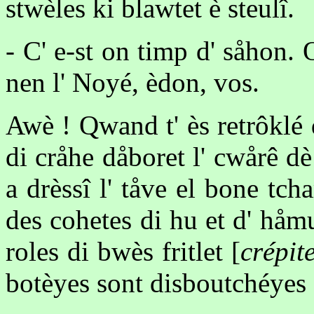
stwèles ki blawtet è steulî.
- C' e-st on timp d' såhon. 
nen l' Noyé, èdon, vos.
Awè ! Qwand t' ès retrôklé 
di cråhe dåboret l' cwårê dè 
a drèssî l' tåve el bone tch
des cohetes di hu et d' håmu
roles di bwès fritlet [
crépit
botèyes sont disboutchéyes 