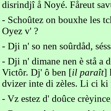
disrindjî å Noyé. Fåreut sa
- Schoûtez on bouxhe les t
Oyez v' ?
- Dji n' so nen soûrdåd, sés
- Dji n' dimane nen è stå a 
Victôr. Dj' ô ben [
il paraît
]
dvizer inte di zèles. Li ci k
- Vz estez d' doûce crèyince