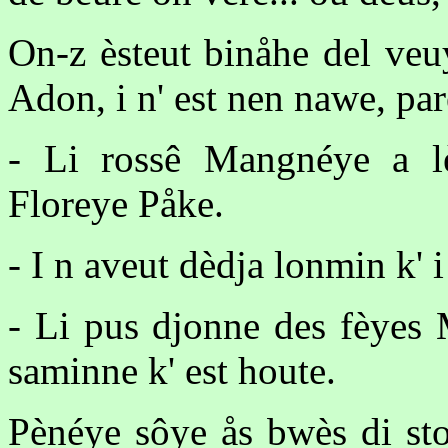
On-z èsteut binåhe del veuy
Adon, i n' est nen nawe, pare
- Li rossê Mangnéye a lè
Floreye Påke.
- I n aveut dèdja lonmin k' 
- Li pus djonne des fèyes M
saminne k' est houte.
Pènéye sôye ås bwès di sto