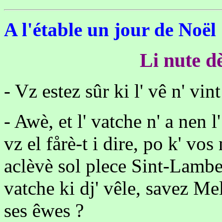
A l'étable un jour de Noël
Li nute d
- Vz estez sûr ki l' vê n' vin
- Awè, et l' vatche n' a nen 
vz el fårè-t i dire, po k' vos
aclèvè sol plece Sint-Lambert
vatche ki dj' vêle, savez Me
ses êwes ?