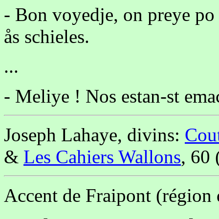
- Bon voyedje, on preye po l
ås schieles.
...
- Meliye ! Nos estan-st emac
Joseph Lahaye, divins:
Cou
&
Les Cahiers Wallons
, 60
Accent de Fraipont (région 