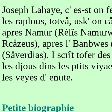
Joseph Lahaye, c' es-st on f
les raplous, totvå, usk' on c
apres Namur (Rèlîs Namurwe
Rcåzeus), apres l' Banbwe
(Såverdias). I scrît tofer des
les djous dins les ptits viy
les veyes d' enute.
Petite biographie