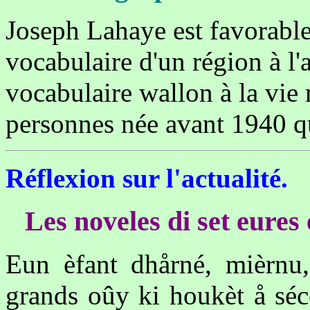
Joseph Lahaye est favorable
vocabulaire d'un région à l'
vocabulaire wallon à la vie 
personnes née avant 1940 qu
Réflexion sur l'actualité.
Les noveles di set eures 
Eun èfant dhårné, mièrnu
grands oûy ki houkèt å séco