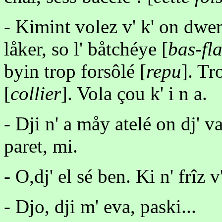
- Kimint volez v' k' on dwem
låker, so l' båtchéye [
bas-fl
byin trop forsôlé [
repu
]. Tr
[
collier
]. Vola çou k' i n a.
- Dji n' a måy atelé on dj' v
paret, mi.
- O,dj' el sé ben. Ki n' frîz 
- Djo, dji m' eva, paski...