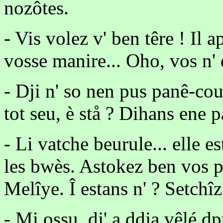
nozôtes.
- Vis volez v' ben têre ! Il 
vosse manire... Oho, vos n'
- Dji n' so nen pus panê-cou 
tot seu, è stå ? Dihans ene p
- Li vatche beurule... elle 
les bwès. Astokez ben vos p
Melîye. Î estans n' ? Setchîz 
- Mi ossu, dj' a ddja vêlé dp