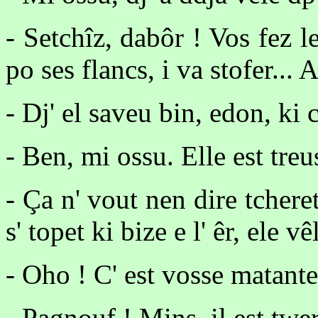
- Setchîz, dabôr ! Vos fez l
po ses flancs, i va stofer... A
- Dj' el saveu bin, edon, ki c
- Ben, mi ossu. Elle est treu
- Ça n' vout nen dire tchere
s' topet ki bize e l' êr, ele v
- Oho ! C' est vosse matante 
- Pagnouf ! Mins, il est twert