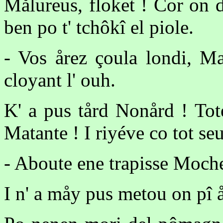
Målureus, floket ! Cor on 
ben po t' tchôkî el piole.
- Vos årez çoula londi, Ma
cloyant l' ouh.
K' a pus tård Nonård ! Tot
Matante ! I riyéve co tot se
- Aboute ene trapisse Mochet
I n' a måy pus metou on pî å