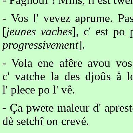
- Vos l' vevez aprume. Pas
[
jeunes vaches
], c' est po 
progressivement
].
- Vola ene afêre avou vos
c' vatche la des djoûs å l
l' plece po l' vê.
- Ça pwete maleur d' apreste
dè setchî on crevé.