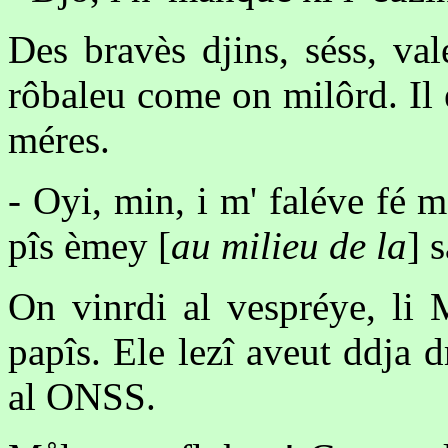
Des bravès djins, séss, val
rôbaleu come on milôrd. Il 
méres.
- Oyi, min, i m' faléve fé m
pîs èmey [
au milieu de la
] 
On vinrdi al vespréye, li 
papîs. Ele lezî aveut ddja
al ONSS.