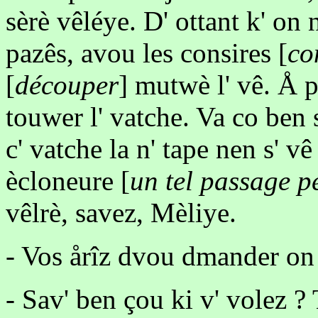
sèrè vêléye. D' ottant k' on 
pazês, avou les consires [
co
[
découper
] mutwè l' vê. Å pu
touwer l' vatche. Va co ben s
c' vatche la n' tape nen s' vê
ècloneure [
un tel passage p
vêlrè, savez, Mèliye.
- Vos årîz dvou dmander on 
- Sav' ben çou ki v' volez ?