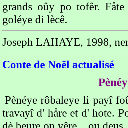
grands oûy po tofêr. Fåte
goléye di lècê.
Joseph LAHAYE, 1998, nen 
Conte de Noël actualisé
Pènéye
Pènéye rôbaleye li payî fo
travayî d' håre et d' hote. 
dè beure on vêre... ou deus, 