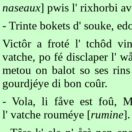
naseaux
] pwis l' rixhorbi a
- Trinte bokets d' souke, ed
Victôr a froté l' tchôd vi
vatche, po fé disclaper l' w
metou on balot so ses rins 
gourdjéye di bon coûr.
- Vola, li fåve est foû, M
l' vatche rouméye [
rumine
].