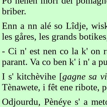
Po nenen mori del pômagne
briber.
Enn a nn alé so Lîdje, wisk
les gåres, les grands botikes
- Ci n' est nen co la k' on 
parant. Va co ben k' i n' a 
I s' kitchèvihe [
gagne sa vi
Tènawete, i fêt ene ribote, p
Odjourdu, Pènéye s' a met