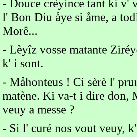
- Douce crèyince tant ki v' 
l' Bon Diu åye si åme, a todi
Morê...
- Lèyîz vosse matante Ziréye
k' i sont.
- Måhonteus ! Ci sèrè l' pru
matène. Ki va-t i dire don, 
veuy a messe ?
- Si l' curé nos vout veuy, k