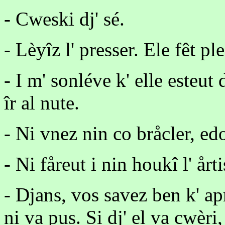
- Cweski dj' sé.
- Lèyîz l' presser. Ele fêt pl
- I m' sonléve k' elle esteut 
îr al nute.
- Ni vnez nin co bråcler, edo
- Ni fåreut i nin houkî l' årti
- Djans, vos savez ben k' apr
ni va pus. Si dj' el va cwèri