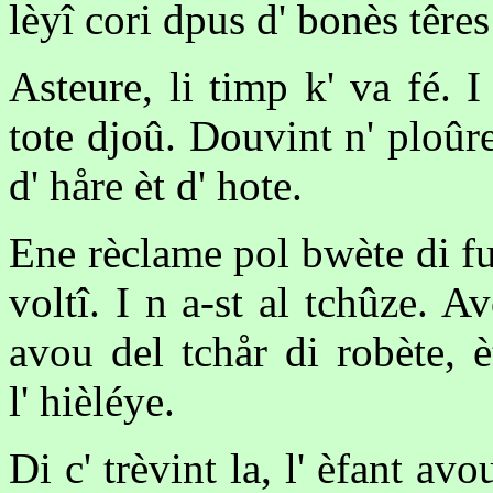
lèyî cori dpus d' bonès têres 
Asteure, li timp k' va fé. 
tote djoû. Douvint n' ploûr
d' håre èt d' hote.
Ene rèclame pol bwète di fu
voltî. I n a-st al tchûze. 
avou del tchår di robète, 
l' hièléye.
Di c' trèvint la, l' èfant av