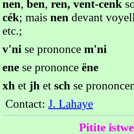
nen
,
ben
,
ren, vent-cenk
so
cék
; mais
nen
devant voyel
etc.;
v'ni
se prononce
m'ni
ene
se prononce
ëne
xh
et
jh
et
sch
se prononce
Contact:
J. Lahaye
Pitite istwe