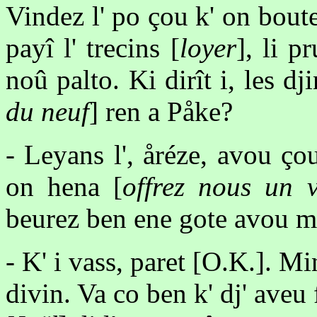
Vindez l' po çou k' on bout
payî l' trecins [
loyer
], li p
noû palto. Ki dirît i, les dji
du neuf
] ren a Påke?
- Leyans l', åréze, avou çou
on hena [
offrez nous un v
beurez ben ene gote avou m
- K' i vass, paret [O.K.]. M
divin. Va co ben k' dj' aveu