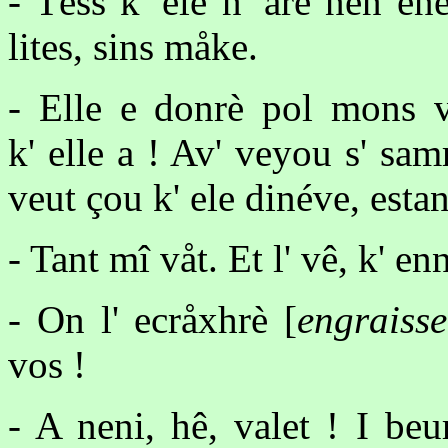
- Têss k' ele n' årè nen en
lites, sins måke.
- Elle e donrè pol mons v
k' elle a ! Av' veyou s' sam
veut çou k' ele dinéve, esta
- Tant mî våt. Et l' vê, k' enn
- On l' ecråxhrè [
engraisse
vos !
- A neni, hê, valet ! I be