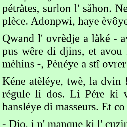
pétråtes, surlon l' såhon.
plèce. Adonpwi, haye èvôye
Qwand l' ovrèdje a låké - av
pus wêre di djins, et avou 
mèhins -, Pènéye a stî ovrer
Kéne atèléye, twè, la dvin !
régule li dos. Li Pére ki 
bansléye di masseurs. Et co 
- Djo, i n' manque ki l' cuzi