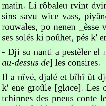
matin. Li rôbaleu rvint dv
sins savu wice vass, piyân
rouwales, po nenen _èsse vè
ses solés ki poûhet, pés k' 
- Dji so nanti a pestèler el 
au-dessus de
] les consires.
Il a nîvé, djalé et bîhî ût d
k' ene groûle [gl
a
ce]. Les 
tchinnes des pneus conte l