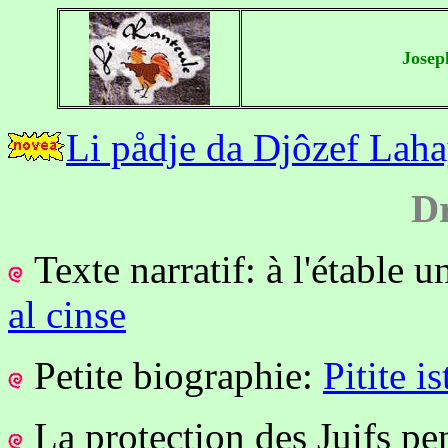
Josep
Li pådje da Djôzef Laha
Dr
Texte narratif: à l'étable 
al cinse
Petite biographie:
Pitite i
La protection des Juifs p