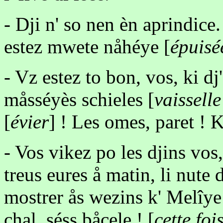
- Dji n' so nen èn aprindice.
estez mwete nåhéye [
épuisé
- Vz estez to bon, vos, ki dj'
måsséyès schieles [
vaisselle
[
évier
] ! Les omes, paret ! K
- Vos vikez po les djins vos,
treus eures å matin, li nute
mostrer ås wezins k' Melîye 
chal, séss båcele ! [
cette foi