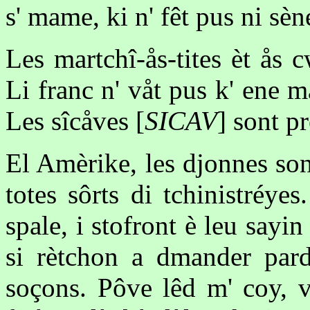
s' mame, ki n' fêt pus ni sè
Les martchî-ås-tites èt ås 
Li franc n' våt pus k' ene m
Les sîcåves [
SICAV
] sont pr
El Amèrike, les djonnes son-
totes sôrts di tchinistréyes
spale, i stofront è leu sayin
si rètchon a dmander pardo
soçons. Pôve lêd m' coy, v