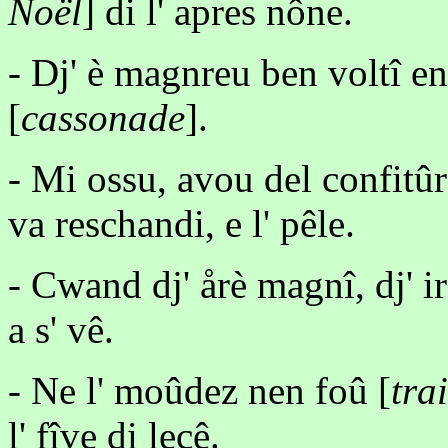
Noël
] di l' apres nône.
- Dj' è magnreu ben voltî e
[
cassonade
].
- Mi ossu, avou del confitûr
va reschandi, e l' pêle.
- Cwand dj' årè magnî, dj' i
a s' vê.
- Ne l' moûdez nen foû [
tra
l' fîve di lecê.