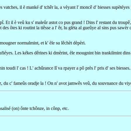
 vatches, il è manké d' tchêr la, a vèyant l' moncê d' biesses supètéye
pî. Et il è veû ku s' maleûr astot co pus grand ! Dins l' restant du troupê
et des ôtes ki routint la tiêsse a l' êr, lu glèta al gueûye al sins pus sawè
mougner normalmint, et k' èle su lêchèt dèpèri.
afiéyes. Les kékes dêrines ki dmèrint, èle mougnint bin trankilmint dins
 nin toudi l' cas ! L' achûrance lî va rpayer a pô près l' pris d' ses biesse
èz, du c' fameûs oradje la ! On n' avot jamwês veû, du souvnance du viye 
salisé (on) ônte tchônze, in cônp, etc.