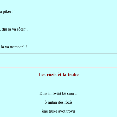
a piker !"
, dju la va sôter".
 la va tromper" !
Les rôzîs èt la truke
Dins in fwârt bê courti,
ô mitan dès rôzîs
ène truke avot trovu