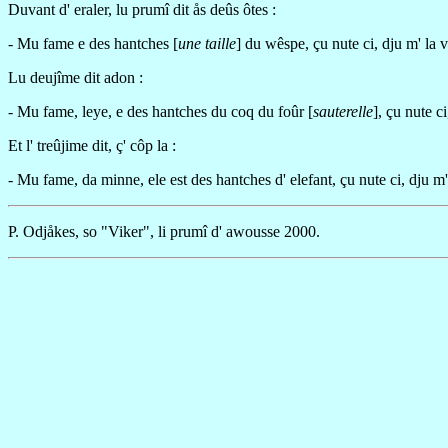
Duvant d' eraler, lu prumî dit ås deûs ôtes :
- Mu fame e des hantches [
une taille
] du wêspe, çu nute ci, dju m' la v
Lu deujîme dit adon :
- Mu fame, leye, e des hantches du coq du foûr [
sauterelle
], çu nute ci
Et l' treûjime dit, ç' côp la :
- Mu fame, da minne, ele est des hantches d' elefant, çu nute ci, dju m'
P. Odjåkes, so "Viker", li prumî d' awousse 2000.