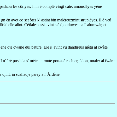
s padzou les côriyes. I nn è compté vingt-cate, amonsléyes yène
, gn èn avot co set ôtes k' astint bin malèreuzmint strupiéyes. Il è veû
r dûsk' elle alint. Cètlales ossi avint sté djonduwes pa l' alumwâr, et
 ene ote cwane dul pature. Ele s' avint yu dandjreus mètu al cwète
s. I n' årè pus k' a s' mète an route pou-z è rachter, ûdon, nnaler al fwâre
djint, in scafiadje parey a l' Årdène.