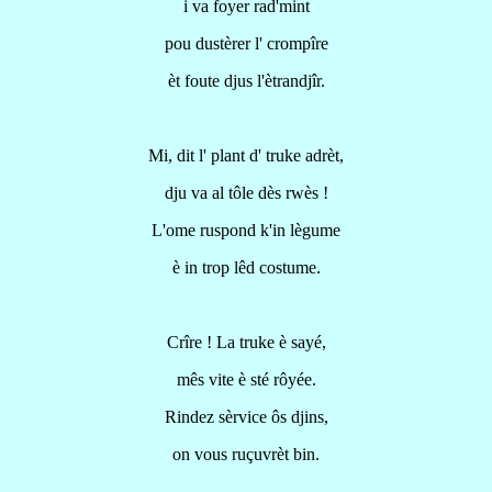
i va foyer rad'mint
pou dustèrer l' crompîre
èt foute djus l'ètrandjîr.
Mi, dit l' plant d' truke adrèt,
dju va al tôle dès rwès !
L'ome ruspond k'in lègume
è in trop lêd costume.
Crîre ! La truke è sayé,
mês vite è sté rôyée.
Rindez sèrvice ôs djins,
on vous ruçuvrèt bin.