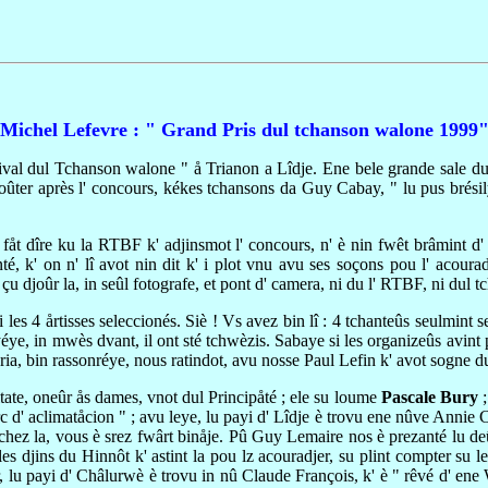
Michel Lefevre : " Grand Pris dul tchanson walone 1999
stival dul Tchanson walone " å Trianon a Lîdje. Ene bele grande sale du
' choûter après l' concours, kékes tchansons da Guy Cabay, " lu pus bré
; fåt dîre ku la RTBF k' adjinsmot l' concours, n' è nin fwêt brâmint d'
onté, k' on n' lî avot nin dit k' i plot vnu avu ses soçons pou l' acou
 djoûr la, in seûl fotografe, et pont d' camera, ni du l' RTBF, ni dul tchi
es 4 årtisses seleccionés. Siè ! Vs avez bin lî : 4 tchanteûs seulmint sel
e, in mwès dvant, il ont sté tchwèzis. Sabaye si les organizeûs avint peû
ria, bin rassonréye, nous ratindot, avu nosse Paul Lefin k' avot sogne du
ditate, oneûr ås dames, vnot dul Principåté ; ele su loume
Pascale Bury
;
 Parc d' aclimatåcion " ; avu leye, lu payi d' Lîdje è trovu ene nûve Ann
tchez la, vous è srez fwârt binåje. Pû Guy Lemaire nos è prezanté lu d
s djins du Hinnôt k' astint la pou lz acouradjer, su plint compter su l
 lu payi d' Châlurwè è trovu in nû Claude François, k' è " rêvé d' ene 