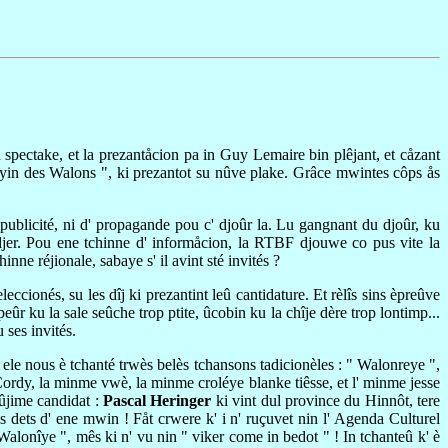
"
 spectake, et la prezantåcion pa in Guy Lemaire bin plêjant, et cåzant
silyin des Walons ", ki prezantot su nûve plake. Grâce mwintes côps ås
 publicité, ni d' propagande pou c' djoûr la. Lu gangnant du djoûr, ku
radjer. Pou ene tchinne d' informåcion, la RTBF djouwe co pus vite la
nne réjionale, sabaye s' il avint sté invités ?
eccionés, su les dîj ki prezantint leû cantidature. Et rèlîs sins èpreûve
r ku la sale seûche trop ptite, ûcobin ku la chîje dère trop lontimp...
 ses invités.
 ele nous è tchanté trwès belès tchansons tadicionèles : " Walonreye ",
ie Cordy, la minme vwè, la minme croléye blanke tiêsse, et l' minme jesse
eûjime candidat :
Pascal Heringer
ki vint dul province du Hinnôt, tere
es dets d' ene mwin ! Fåt crwere k' i n' ruçuvet nin l' Agenda Culturel
Walonîye ", mês ki n' vu nin " viker come in bedot " ! In tchanteû k' è