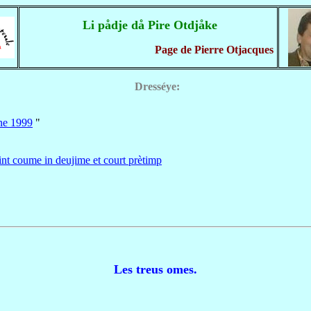
Li pådje då Pire Otdjåke
Page de Pierre Otjacques
Dresséye:
ne 1999
"
nt coume in deujime et court prètimp
Les treus omes.