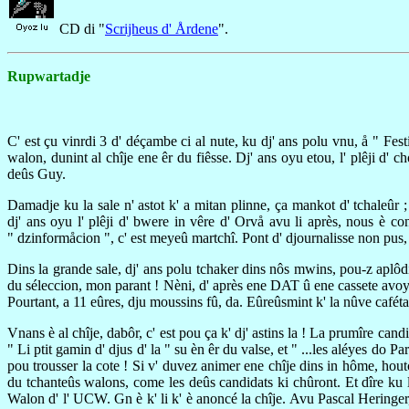
CD di "
Scrijheus d' Årdene
".
Rupwartadje
C' est çu vinrdi 3 d' déçambe ci al nute, ku dj' ans polu vnu, å " Fe
walon, dunint al chîje ene êr du fiêsse. Dj' ans oyu etou, l' plêji d
deûs Guy.
Damadje ku la sale n' astot k' a mitan plinne, ça mankot d' tchaleûr 
dj' ans oyu l' plêji d' bwere in vêre d' Orvå avu li après, nous è c
" dzinformåcion ", c' est meyeû martchî. Pont d' djournalisse non pus, çu
Dins la grande sale, dj' ans polu tchaker dins nôs mwins, pou-z aplôdi l
du séleccion, mon parant ! Nèni, d' après ene DAT û ene cassete avoyéy
Pourtant, a 11 eûres, dju moussins fû, da. Eûreûsmint k' la nûve caféta
Vnans è al chîje, dabôr, c' est pou ça k' dj' astins la ! La prumîre can
" Li ptit gamin d' djus d' la " su èn êr du valse, et " ...les aléyes do
pou trousser la cote ! Si v' duvez animer ene chîje dins in hôme, hou
du tchanteûs walons, come les deûs candidats ki chûront. Et dîre ku le
Walon d' l' UCW. Gn è k' li k' è anoncé la chîje. Avu Pascal Heringer,