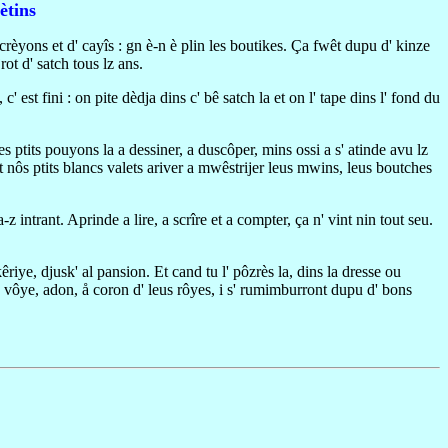
ètins
u crèyons et d' cayîs : gn è-n è plin les boutikes. Ça fwêt dupu d' kinze
ot d' satch tous lz ans.
est fini : on pite dèdja dins c' bê satch la et on l' tape dins l' fond du
 ptits pouyons la a dessiner, a duscôper, mins ossi a s' atinde avu lz
et nôs ptits blancs valets ariver a mwêstrijer leus mwins, leus boutches
intrant. Aprinde a lire, a scrîre et a compter, ça n' vint nin tout seu.
êriye, djusk' al pansion. Et cand tu l' pôzrès la, dins la dresse ou
e vôye, adon, å coron d' leus rôyes, i s' rumimburront dupu d' bons