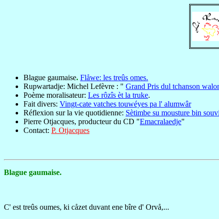
Blague gaumaise
.
Flåwe: les treûs omes.
Rupwartadje: Michel Lefèvre : "
Grand Pris dul tchanson walo
Poème moralisateur:
Les rôzîs èt la truke
.
Fait divers:
Vingt-cate vatches touwéyes pa l' alumwâr
Réflexion sur la vie quotidienne:
Sètimbe su mousture bin souvi
Pierre Otjacques, producteur du CD "
Emacralaedje
"
Contact:
P. Otjacques
Blague gaumaise.
C' est treûs oumes, ki cåzet duvant ene bîre d' Orvå,...