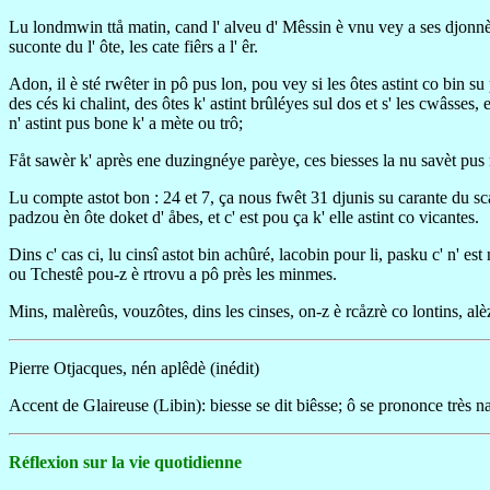
Lu londmwin ttå matin, cand l' alveu d' Mêssin è vnu vey a ses djonnès
suconte du l' ôte, les cate fiêrs a l' êr.
Adon, il è sté rwêter in pô pus lon, pou vey si les ôtes astint co bin su 
des cés ki chalint, des ôtes k' astint brûléyes sul dos et s' les cwâsses, 
n' astint pus bone k' a mète ou trô;
Fåt sawèr k' après ene duzingnéye parèye, ces biesses la nu savèt pus 
Lu compte astot bon : 24 et 7, ça nous fwêt 31 djunis su carante du sc
padzou èn ôte doket d' åbes, et c' est pou ça k' elle astint co vicantes.
Dins c' cas ci, lu cinsî astot bin achûré, lacobin pour li, pasku c' n' est
ou Tchestê pou-z è rtrovu a pô près les minmes.
Mins, malèreûs, vouzôtes, dins les cinses, on-z è rcåzrè co lontins, al
Pierre Otjacques, nén aplêdè (inédit)
Accent de Glaireuse (Libin): biesse se dit biêsse; ô se prononce très na
Réflexion sur la vie quotidienne