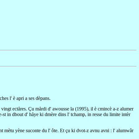
hes l' è apri a ses dèpans.
e vingt ectåres. Çu mårdi d' awousse la (1995), il è cmincè a-z alumer
e-st in dbout d' håye ki dmère dins l' tchamp, in resse du limite intèr
ont mètu yène suconte du l' ôte. Et çu ki dvot-z avnu avni : l' alumwâr