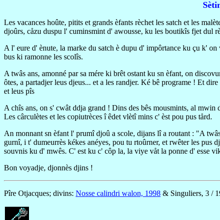
Sèti
Les vacances hoûte, pitits et grands èfants rèchet les satch et les malète
djoûrs, cåzu duspu l' cuminsmint d' awousse, ku les boutikîs fjet dul rè
A l' eure d' ènute, la marke du satch è dupu d' impôrtance ku çu k' on va
bus ki ramonne les scolîs.
A twâs ans, amonné par sa mére ki brêt ostant ku sn èfant, on discovure
ôtes, a partadjer leus djeus... et a les randjer. Ké bê programe ! Et dir
et leus pîs
A chîs ans, on s' cwât ddja grand ! Dins des bês mousmints, al mwin d' s
Les cârculètes et les copiutrèces î êdet vlètî mins c' èst pou pus tård.
An monnant sn èfant l' prumî djoû a scole, dijans lî a routant : "A twâs 
gurnî, i t' dumeurrès kékes anéyes, pou tu rtoûrner, et rwêter les pus 
souvnis ku d' mwês. C' est ku c' côp la, la viye våt la ponne d' esse vik
Bon voyadje, djonnès djins !
Pîre Otjacques; divins:
Nosse calindri walon, 1998
& Singuliers, 3 / 