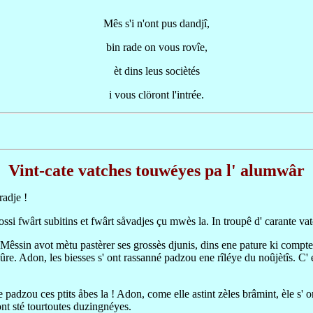
Mês s'i n'ont pus dandjî,
bin rade on vous rovîe,
èt dins leus sociètés
i vous clöront l'intrée.
Vint-cate vatches touwéyes pa l' alumwâr
radje !
i fwârt subitins et fwârt såvadjes çu mwès la. In troupê d' carante vatc
u Mêssin avot mètu pastèrer ses grossès djunis, dins ene pature ki compt
 plûre. Adon, les biesses s' ont rassanné padzou ene rîléye du noûjètîs. C' 
 padzou ces ptits åbes la ! Adon, come elle astint zèles brâmint, èle s' 
ont sté tourtoutes duzingnéyes.