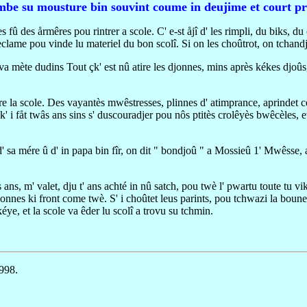
mbe su mousture bin souvint coume in deujime et court pr
s fû des årmêres pou rintrer a scole. C' e-st åjî d' les rimpli, du biks, d
clame pou vinde lu materiel du bon scolî. Si on les choûtrot, on tchandjr
 mète dudins Tout çk' est nû atire les djonnes, mins après kékes djoûs, c' 
 la scole. Des vayantès mwêstresses, plinnes d' atimprance, aprindet ces
e k' i fåt twâs ans sins s' duscouradjer pou nôs ptitès crolêyès bwêcèles, 
a mére û d' in papa bin fîr, on dit " bondjoû " a Mossieû 1' Mwêsse, a-z 
ans, m' valet, dju t' ans achté in nû satch, pou twè l' pwartu toute tu vik
djonnes ki front come twè. S' i choûtet leus parints, pou tchwazi la boun
éye, et la scole va êder lu scolî a trovu su tchmin.
1998.