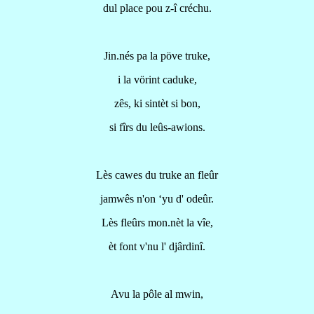
dul place pou z-î créchu.
Jin.nés pa la pöve truke,
i la vörint caduke,
zês, ki sintèt si bon,
si fîrs du leûs-awions.
Lès cawes du truke an fleûr
jamwês n'on ‘yu d' odeûr.
Lès fleûrs mon.nèt la vîe,
èt font v'nu l' djârdinî.
Avu la pôle al mwin,