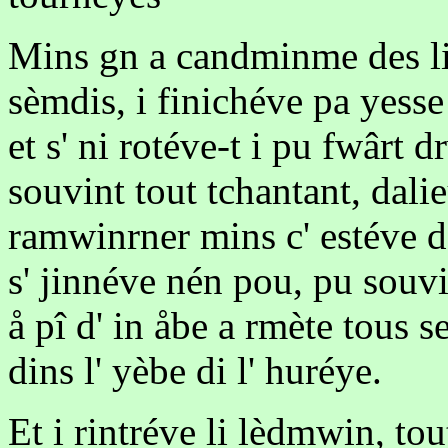
Mins gn a candminme des limi
sèmdis, i finichéve pa yesse
et s' ni rotéve-t i pu fwârt 
souvint tout tchantant, dalie
ramwinrner mins c' estéve de
s' jinnéve nén pou, pu souvin
å pî d' in åbe a rmète tous 
dins l' yèbe di l' huréye.
Et i rintréve li lèdmwin, tou