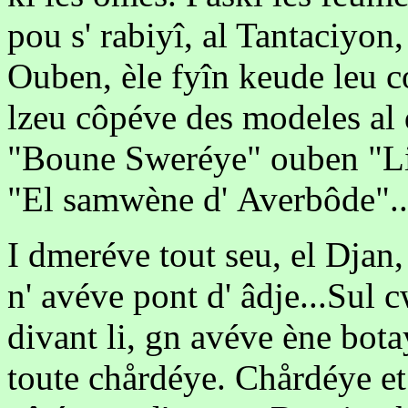
pou s' rabiyî, al Tantaciyon,
Ouben, èle fyîn keude leu co
lzeu côpéve des modeles al
"Boune Sweréye" ouben "Li
"El samwène d' Averbôde"..
I dmeréve tout seu, el Djan, 
n' avéve pont d' âdje...Sul c
divant li, gn avéve ène bot
toute chårdéye. Chårdéye et 