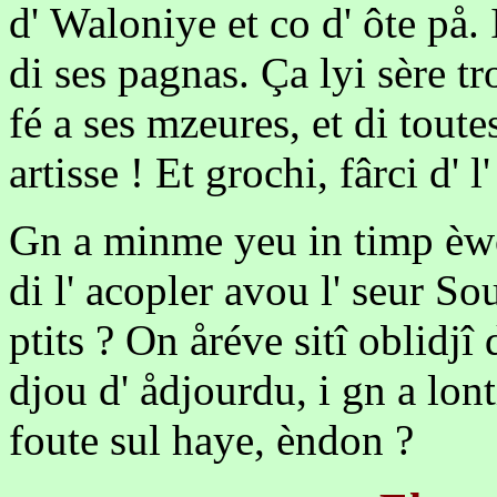
d' Waloniye et co d' ôte på. I
di ses pagnas. Ça lyi sère tr
fé a ses mzeures, et di toute
artisse ! Et grochi, fârci d' 
Gn a minme yeu in timp èwo
di l' acopler avou l' seur So
ptits ? On åréve sitî oblidjî d
djou d' ådjourdu, i gn a lont
foute sul haye, èndon ?