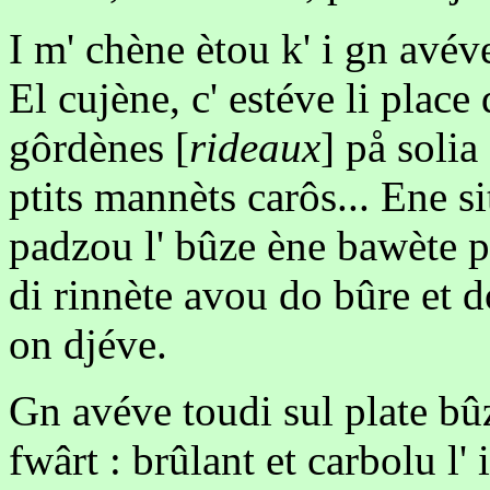
I m' chène ètou k' i gn avéve
El cujène, c' estéve li place 
gôrdènes [
rideaux
] på solia
ptits mannèts carôs... Ene s
padzou l' bûze ène bawète p
di rinnète avou do bûre et d
on djéve.
Gn avéve toudi sul plate bû
fwârt : brûlant et carbolu l' i