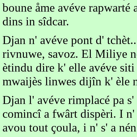
boune åme avéve rapwarté a
dins in sîdcar.
Djan n' avéve pont d' tchèt..
rivnuwe, savoz. El Miliye nè
ètindu dire k' elle avéve sit
mwaijès linwes dijîn k' èle 
Djan l' avéve rimplacé pa s' 
comincî a fwârt dispèri. I n'
avou tout çoula, i n' s' a né