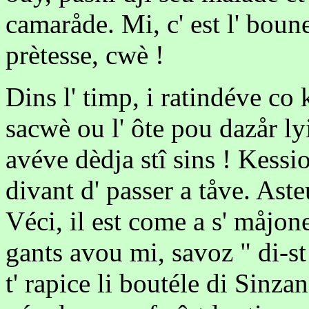
camaråde. Mi, c' est l' boun
prètesse, cwè !
Dins l' timp, i ratindéve co 
sacwè ou l' ôte pou dazår ly
avéve dèdja stî sins ! Kessi
divant d' passer a tåve. Asteure
Véci, il est come a s' måjone
gants avou mi, savoz " di-st 
t' rapice li boutéle di Sinzan