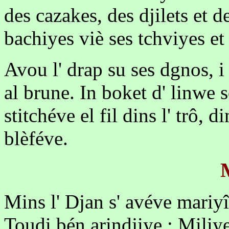
des cazakes, des djilets et de
bachiyes viè ses tchviyes et 
Avou l' drap su ses dgnos, i 
al brune. In boket d' linwe s
stitchéve el fil dins l' trô, d
blèféve.
M
Mins l' Djan s' avéve mariy
Toudi bén arindjiye ; Miliye