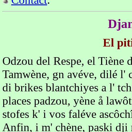
Djan
El pi
Odzou del Respe, el Tiène 
Tamwène, gn avéve, dilé l' 
di brikes blantchiyes a l' tc
places padzou, yène å lawôt.
stofes k' i vos faléve ascôchî
Anfin, i m' chène, paski dji n