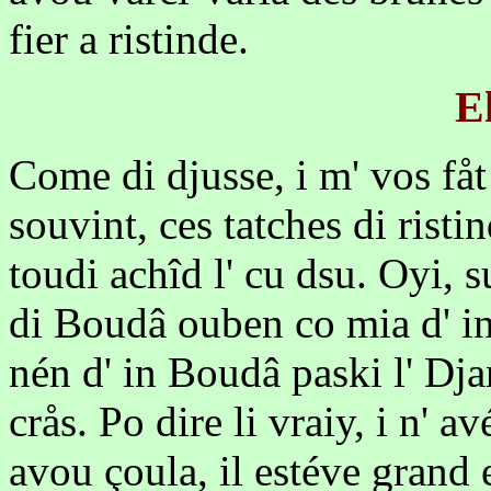
fier a ristinde.
E
Come di djusse, i m' vos fåt
souvint, ces tatches di risti
toudi achîd l' cu dsu. Oyi, s
di Boudâ ouben co mia d' in 
nén d' in Boudâ paski l' Dja
crås. Po dire li vraiy, i n' av
avou çoula, il estéve grand 