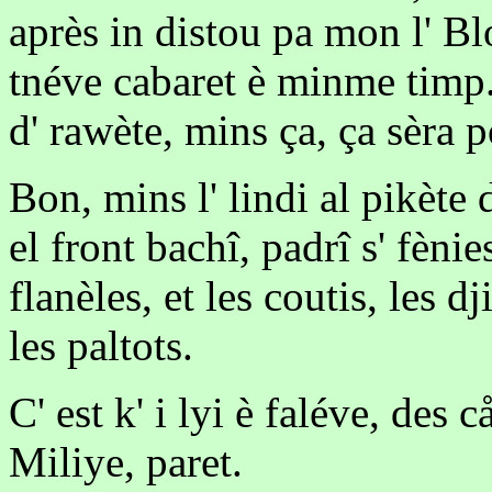
après in distou pa mon l' Bl
tnéve cabaret è minme timp.
d' rawète, mins ça, ça sèra p
Bon, mins l' lindi al pikète 
el front bachî, padrî s' fènies
flanèles, et les coutis, les d
les paltots.
C' est k' i lyi è faléve, des 
Miliye, paret.