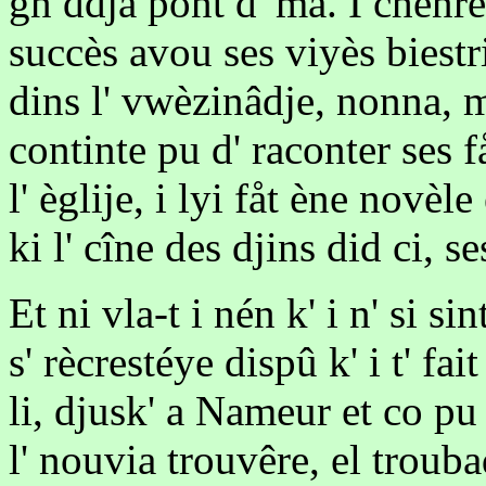
gn ddja pont d' må. I chènrév
succès avou ses viyès biest
dins l' vwèzinâdje, nonna, mi
continte pu d' raconter ses f
l' èglije, i lyi fåt ène novèl
ki l' cîne des djins did ci, s
Et ni vla-t i nén k' i n' si si
s' rècrestéye dispû k' i t' fa
li, djusk' a Nameur et co pu 
l' nouvia trouvêre, el troub