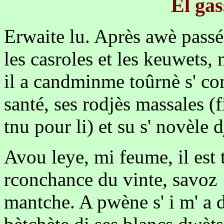
El gas
Erwaite lu. Après awè passé 
les casroles et les keuwets, n
il a candminme toûrnè s' co
santé, ses rodjès massales (f
tnu pour li) et su s' novèle 
Avou leye, mi feume, il est 
rconchance du vinte, savoz !
mantche. A pwène s' i m' a d