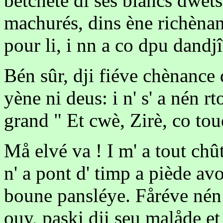
bètchète di ses blancs dwèts
machurés, dins ène richènan
pour li, i nn a co dpu dandjî 
Bén sûr, dji fiéve chènance 
yène ni deus: i n' s' a nén r
grand " Et cwè, Zirè, co toud
Må elvé va ! I m' a tout chû
n' a pont d' timp a piède avo
boune pansléye. Fåréve nén 
ouy, paski dji seu malåde et 