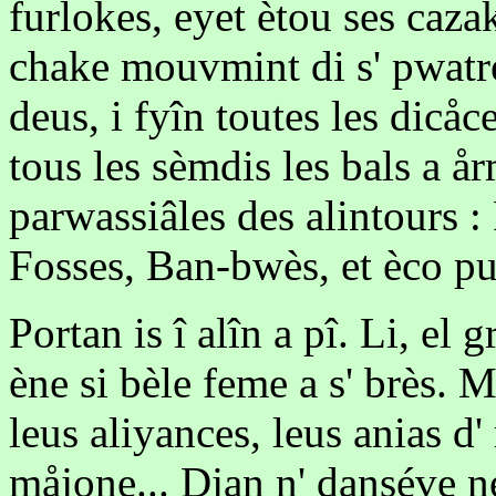
furlokes, eyet ètou ses caza
chake mouvmint di s' pwatren
deus, i fyîn toutes les dicåce
tous les sèmdis les bals a å
parwassiâles des alintours 
Fosses, Ban-bwès, et èco pu
Portan is î alîn a pî. Li, el
ène si bèle feme a s' brès. Mi
leus aliyances, leus anias d'
måjone... Djan n' danséve n