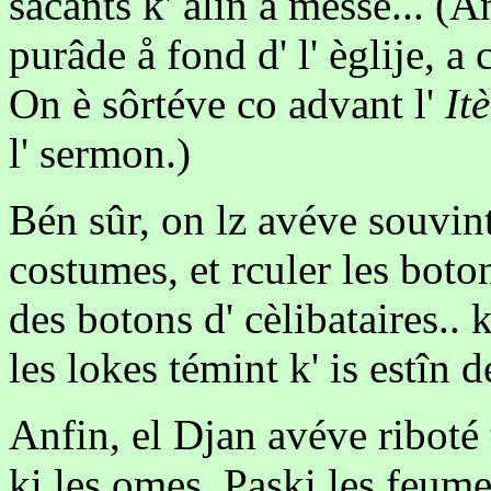
sacants k' alîn a messe... (A
purâde å fond d' l' èglije, a 
On è sôrtéve co advant l'
It
l' sermon.)
Bén sûr, on lz avéve souvint
costumes, et rculer les boto
des botons d' cèlibataires.. 
les lokes témint k' is estîn 
Anfin, el Djan avéve riboté 
ki les omes. Paski les feume