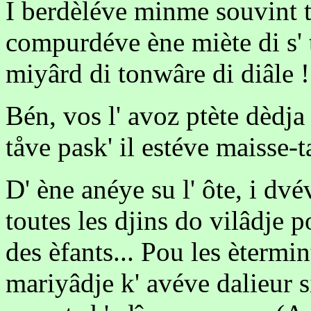
I berdèléve minme souvint t
compurdéve ène miète di s' 
miyârd di tonwâre di diâle !
Bén, vos l' avoz ptète dèdja
tåve pask' il estéve maisse-
D' ène anéye su l' ôte, i dv
toutes les djins do vilâdje 
des èfants... Pou les ètermi
mariyâdje k' avéve dalieur s