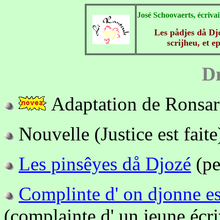
José Schoovaerts, écrivain
Les pådjes då Dj
scrijheu, et e
Dr
Adaptation de Ronsa
Nouvelle (Justice est faite
Les pinsêyes då Djozé
(p
Complinte d' on djonne esc
(complainte d' un jeune écriv