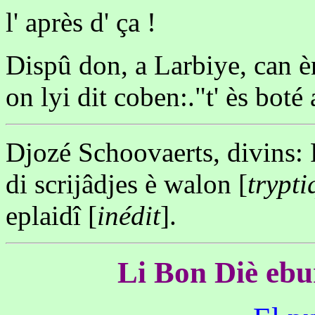
l' après d' ça !
Dispû don, a Larbiye, can èn
on lyi dit coben:."t' ès boté
Djozé Schoovaerts, divins: 
di scrijâdjes è walon [
trypti
eplaidî [
inédit
].
Li Bon Diè ebur