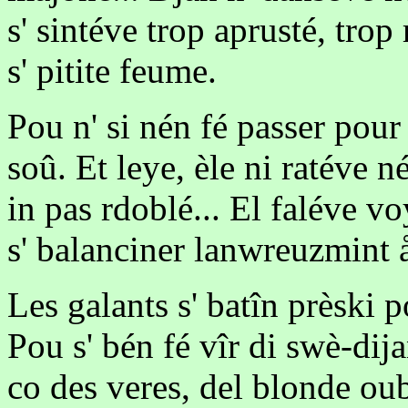
s' sintéve trop aprusté, trop
s' pitite feume.
Pou n' si nén fé passer pour 
soû. Et leye, èle ni ratéve
in pas rdoblé... El faléve vo
s' balanciner lanwreuzmint 
Les galants s' batîn prèski 
Pou s' bén fé vîr di swè-dijan
co des veres, del blonde oub