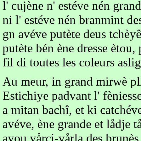
l' cujène n' estéve nén grand
ni l' estéve nén branmint d
gn avéve putète deus tchèyê
putète bén ène dresse ètou, 
fil di toutes les coleurs asli
Au meur, in grand mirwè pli
Estichiye padvant l' fèniesse
a mitan bachî, et ki catchéve
avéve, ène grande et lådje t
avou vårci-vårla des brunès t