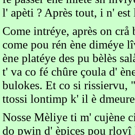
l' apèti ? Après tout, i n' est
Come intréye, après on crå 
come pou rén ène diméye lî
ène platéye des pu bèlès sal
t' va co fé chûre çoula d' èn
bulokes. Et co si rissiervu, 
ttossi lontimp k' il è dmeure
Nosse Mèliye ti m' cujène ci 
do pwin d' èpices pou rloyî l