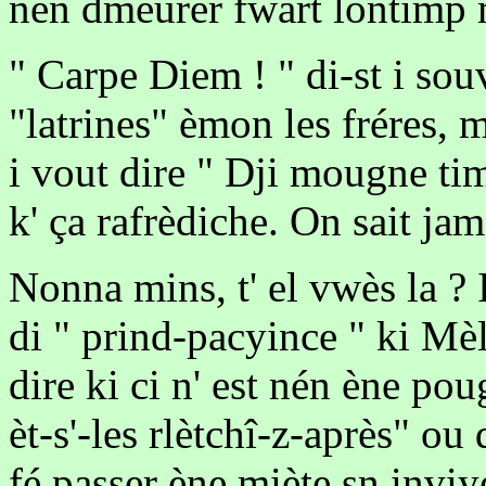
nén dmeurer fwârt lontimp 
" Carpe Diem ! " di-st i souv
"latrines" èmon les fréres, 
i vout dire " Dji mougne timp
k' ça rafrèdiche. On sait ja
Nonna mins, t' el vwès la ? 
di " prind-pacyince " ki Mèl
dire ki ci n' est nén ène po
èt-s'-les rlètchî-z-après" ou
fé passer ène miète sn inviy