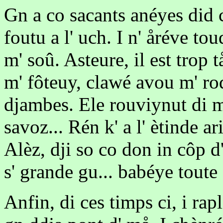
Gn a co sacants anéyes did c
foutu a l' uch. I n' åréve to
m' soû. Asteure, il est trop
m' fôteuy, clawé avou m' ro
djambes. Ele rouviynut di m'
savoz... Rén k' a l' ètinde a
Alèz, dji so co don in côp d
s' grande gu... babéye toute 
Anfin, di ces timps ci, i ra