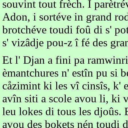
souvint tout frèch. I parètr
Adon, i sortéve in grand r
brotchéve toudi foû di s' po
s' vizâdje pou-z î fé des gra
Et l' Djan a fini pa ramwinri
èmantchures n' estîn pu si b
cåzimint ki les vî cinsîs, k' 
avîn siti a scole avou li, ki
leu lokes di tous les djoûs. 
avou des bokets nén toudi de