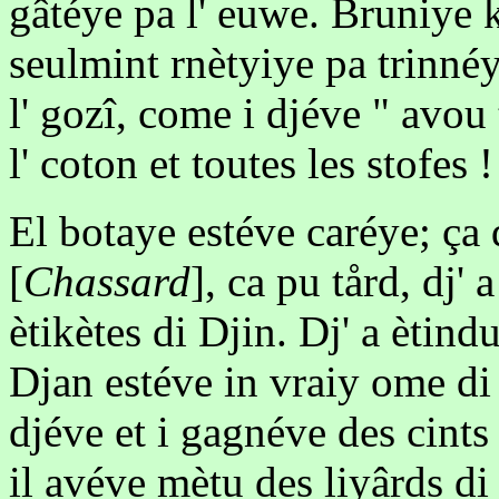
gâtéye pa l' euwe. Bruniye k'
seulmint rnètyiye pa trinnéye
l' gozî, come i djéve " avou 
l' coton et toutes les stofes !
El botaye estéve caréye; ça
[
Chassard
], ca pu tård, dj' 
ètikètes di Djin. Dj' a ètindu
Djan estéve in vraiy ome di
djéve et i gagnéve des cints
il avéve mètu des liyârds di 