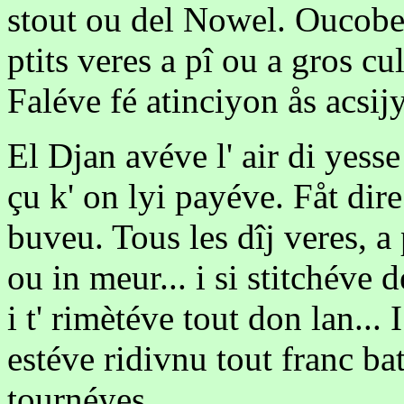
stout ou del Nowel. Oucoben
ptits veres a pî ou a gros cul
Faléve fé atinciyon ås acsijy
El Djan avéve l' air di yess
çu k' on lyi payéve. Fåt dir
buveu. Tous les dîj veres, a 
ou in meur... i si stitchéve 
i t' rimètéve tout don lan... 
estéve ridivnu tout franc bat
tournéyes