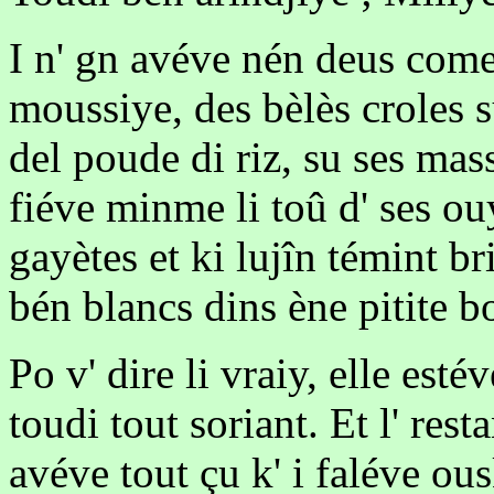
I n' gn avéve nén deus come 
moussiye, des bèlès croles s
del poude di riz, su ses mass
fiéve minme li toû d' ses ou
gayètes et ki lujîn témint br
bén blancs dins ène pitite b
Po v' dire li vraiy, elle est
toudi tout soriant. Et l' res
avéve tout çu k' i faléve ous