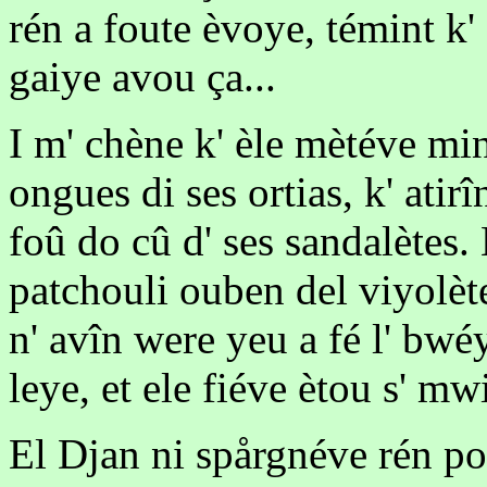
rén a foute èvoye, témint k'
gaiye avou ça...
I m' chène k' èle mètéve mi
ongues di ses ortias, k' atir
foû do cû d' ses sandalètes.
patchouli ouben del viyolèt
n' avîn were yeu a fé l' bw
leye, et ele fiéve ètou s' mw
El Djan ni spårgnéve rén pou