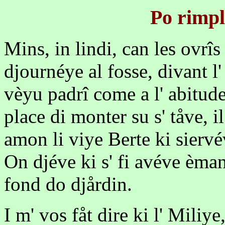
Po rimpl
Mins, in lindi, can les ovrîs
djournéye al fosse, divant l'
vèyu padrî come a l' abitude
place di monter su s' tåve, i
amon li viye Berte ki siervé
On djéve ki s' fi avéve èman
fond do djårdin.
I m' vos fåt dire ki l' Miliye