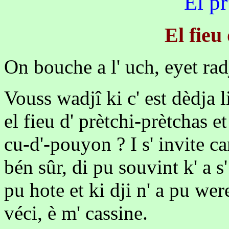
El p
El fieu
On bouche a l' uch, eyet ra
Vouss wadjî ki c' est dèdja 
el fieu d' prètchi-prètchas et
cu-d'-pouyon ? I s' invite can
bén sûr, di pu souvint k' a s' 
pu hote et ki dji n' a pu wer
véci, è m' cassine.