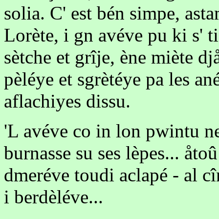
solia. C' est bén simpe, ast
Lorète, i gn avéve pu ki s' t
sètche et grîje, ène miète d
pèléye et sgrètéye pa les ané
aflachiyes dissu.
'L avéve co in lon pwintu 
burnasse su ses lèpes... åtoû
dmeréve toudi aclapé - al cî
i berdèléve...