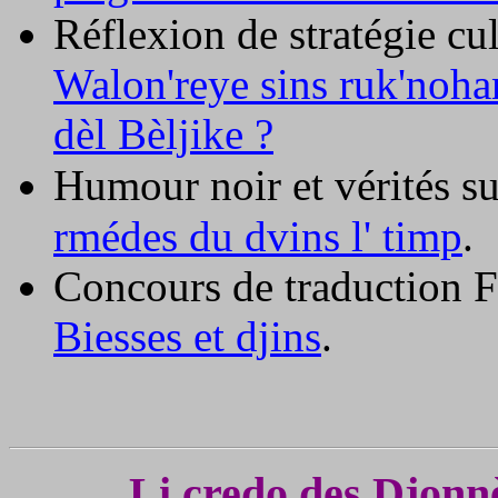
Réflexion de stratégie cu
Walon'reye sins ruk'noh
dèl Bèljike ?
Humour noir et vérités su
rmédes du dvins l' timp
.
Concours de traduction F 
Biesses et djins
.
Li credo des Djon