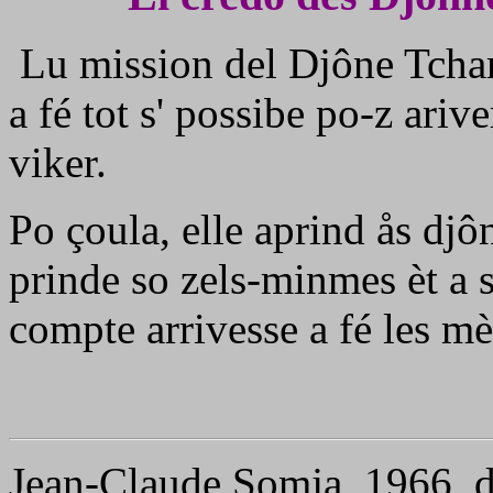
Lu mission del Djône Tchamb
a fé tot s' possibe po-z ar
viker.
Po çoula, elle aprind ås djôn
prinde so zels-minmes èt a s'
compte arrivesse a fé les m
Jean-Claude Somja, 1966, di