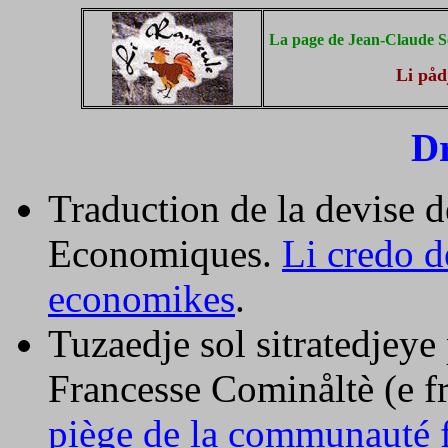
La page de Jean-Claude 
Li påd
Dr
Traduction de la devise 
Economiques.
Li credo 
economikes
.
Tuzaedje sol sitratedjeye 
Francesse Cominåltè (e f
piège de la communauté f