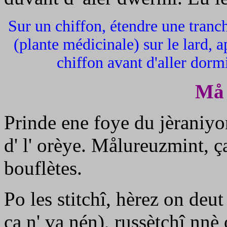
Sur un chiffon, étendre une tranch
(plante médicinale) sur le lard, a
chiffon avant d'aller dorm
Må 
Prinde ene foye du jèraniyom
d' l' orèye. Målureuzmint, ça
bouflètes.
Po les stitchî, hèrez on deu
ça n' va nén), russètchî nnè 