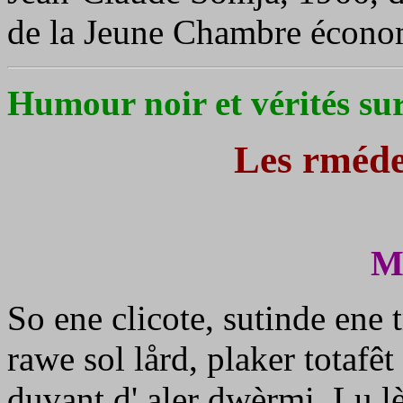
de la Jeune Chambre économ
Humour noir et vérités sur
Les rméde
Må
So ene clicote, sutinde ene t
rawe sol lård, plaker totafêt 
duvant d' aler dwèrmi. Lu l