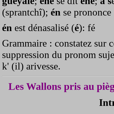
guèyale
;
ene
se dit
ëne
;
å s
(sprantchî);
én
se prononce 
én
est dénasalisé (
é
): fé
Grammaire : constatez sur ce
suppression du pronom sujet
k' (il) arivesse.
Les Wallons pris au piè
Int