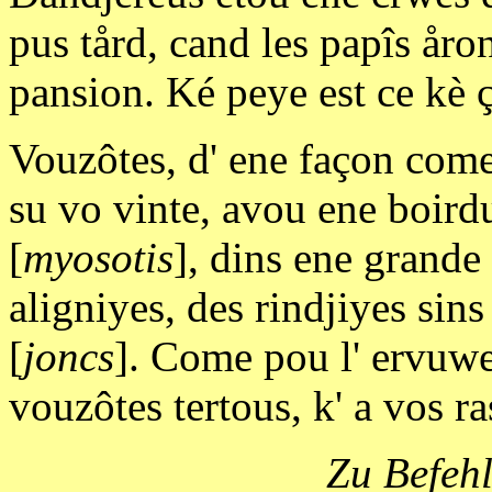
pus tård, cand les papîs åron
pansion. Ké peye est ce kè ç
Vouzôtes, d' ene façon come d
su vo vinte, avou ene boird
[
myosotis
], dins ene grande 
aligniyes, des rindjiyes sin
[
joncs
]. Come pou l' ervuwe
vouzôtes tertous, k' a vos r
Zu Befehl