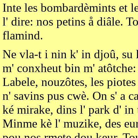
Inte les bombardèmints et le
l' dire: nos petins å diâle. 
flamind.
Ne vla-t i nin k' in djoû, su 
m' conxheut bin m' atôtche: 
Labele, nouzôtes, les piotes
n' savins pus cwè. On s' a c
ké mirake, dins l' park d' in
Minme kè l' muzike, des eur
pou nos rmete dou keur. Toud