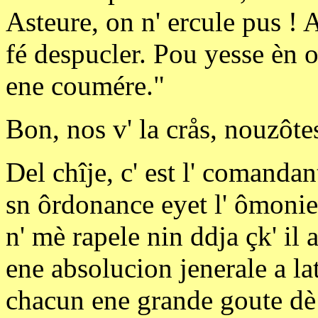
Asteure, on n' ercule pus ! 
fé despucler. Pou yesse èn om
ene coumére."
Bon, nos v' la crås, nouzôtes
Del chîje, c' est l' comandant
sn ôrdonance eyet l' ômonier.
n' mè rapele nin ddja çk' il 
ene absolucion jenerale a la
chacun ene grande goute dè f