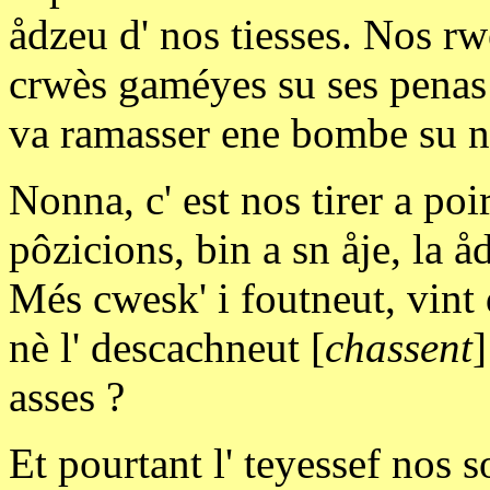
ådzeu d' nos tiesses. Nos rwé
crwès gaméyes su ses penas
va ramasser ene bombe su n
Nonna, c' est nos tirer a poir
pôzicions, bin a sn åje, la å
Més cwesk' i foutneut, vint di
nè l' descachneut [
chassent
]
asses ?
Et pourtant l' teyessef nos 