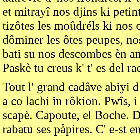
et mitrayî nos djins ki petint
tizôtes les moûdréls ki nos 
dôminer les ôtes peupes, nos
bati su nos descombes èn am
Paskè tu creus k' t' es del r
Tout l' grand cadâve abiyi d' 
a co lachi in rôkion. Pwîs, i 
scapè. Capoute, el Boche. De
rabatu ses påpires. C' e-st e