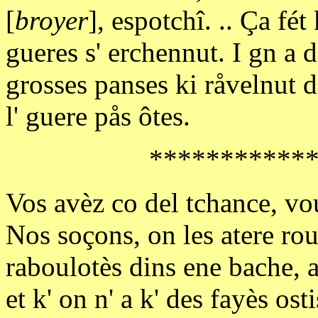
[
broyer
], espotchî. .. Ça fét
gueres s' erchennut. I gn a de
grosses panses ki råvelnut de
l' guere pås ôtes.
***********
Vos avèz co del tchance, vo
Nos soçons, on les atere ro
raboulotès dins ene bache, 
et k' on n' a k' des fayès o