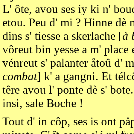
L' ôte, avou ses iy ki n' bou
etou. Peu d' mi ? Hinne dè 
dins s' tiesse a skerlache [
à 
vôreut bin yesse a m' place et
vénreut s' palanter åtoû d' 
combat
] k' a gangni. Et tél
têre avou l' ponte dè s' bote
insi, sale Boche !
Tout d' in côp, ses is ont på