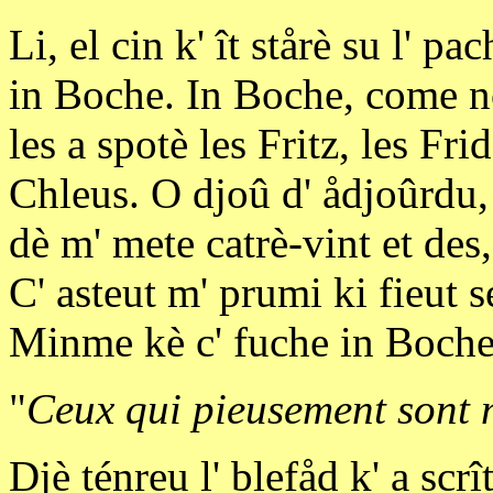
Li, el cin k' ît stårè su l' pa
in Boche. In Boche, come no
les a spotè les Fritz, les Fri
Chleus. O djoû d' ådjoûrdu,
dè m' mete catrè-vint et des,
C' asteut m' prumi ki fieut s
Minme kè c' fuche in Boche, 
"
Ceux qui pieusement sont m
Djè ténreu l' blefåd k' a scrî