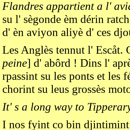
Flandres appartient a l' avi
su l' sègonde èm dérin ratch
d' èn aviyon aliyè d' ces djo
Les Anglès tennut l' Escåt. C'
peine
] d' abôrd ! Dins l' ap
rpassint su les ponts et les f
chorint su leus grossès moto
It' s a long way to Tipperary
I nos fyint co bin djintimin