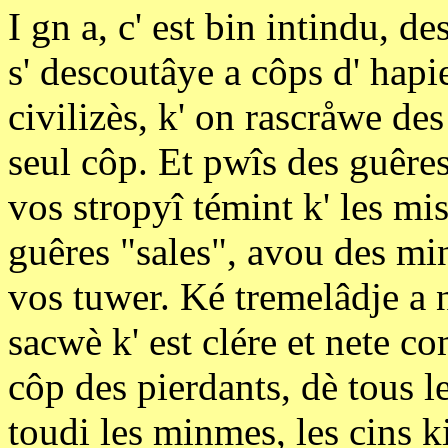
I gn a, c' est bin intindu, d
s' descoutâye a côps d' hapie
civilizès, k' on rascråwe des
seul côp. Et pwîs des guêre
vos stropyî témint k' les mis
guêres "sales", avou des min
vos tuwer. Ké tremelâdje a n
sacwè k' est clére et nete co
côp des pierdants, dè tous les
toudi les minmes, les cins k