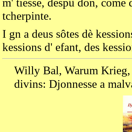
m' tiesse, despû don, come 
tcherpinte.
I gn a deus sôtes dè kessions
kessions d' efant, des kessi
Willy Bal, Warum Krieg
divins: Djonnesse a malv