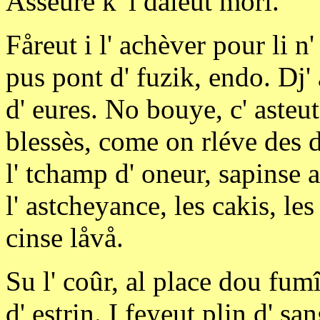
Asseurè k' i daleut mori.
Fåreut i l' achèver pour li n
pus pont d' fuzik, endo. Dj'
d' eures. No bouye, c' asteut
blessès, come on rléve des d
l' tchamp d' oneur, sapinse a
l' astcheyance, les cakis, le
cinse låvå.
Su l' coûr, al place dou fum
d' estrin. I feyeut plin d' s