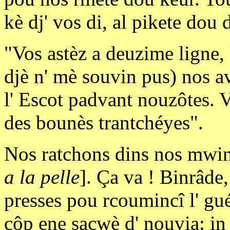
kè dj' vos di, al pikete dou 
"Vos astèz a deuzime ligne, 
djè n' mè souvin pus) nos a
l' Escot padvant nouzôtes. Vo
des bounès trantchéyes".
Nos ratchons dins nos mwin
a la pelle
]. Ça va ! Binrâde,
presses pou rcoumincî l' gué
côp ene sacwè d' nouvia: in 