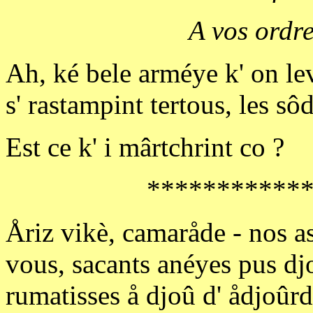
A vos ordr
Ah, ké bele arméye k' on levr
s' rastampint tertous, les sô
Est ce k' i mârtchrint co ?
***********
Åriz vikè, camaråde - nos a
vous, sacants anéyes pus djo
rumatisses å djoû d' ådjoûr