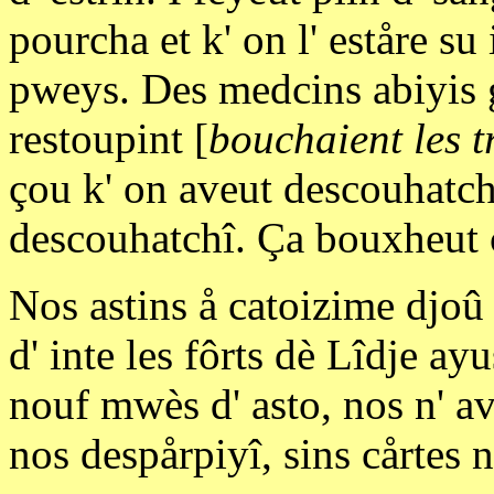
pourcha et k' on l' eståre su i
pweys. Des medcins abiyis g
restoupint [
bouchaient les t
çou k' on aveut descouhatch
descouhatchî. Ça bouxheut c
Nos astins å catoizime djoû
d' inte les fôrts dè Lîdje ay
nouf mwès d' asto, nos n' avi
nos despårpiyî, sins cårtes n