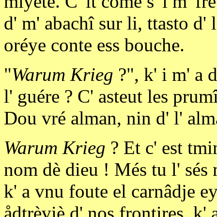
miyete. C' ît come s' i m' fr
d' m' abachî sur li, ttasto d'
oréye conte ess bouche.
"
Warum Krieg
?", k' i m' a 
l' guére ? C' asteut les prum
Dou vré alman, nin d' l' alma
Warum Krieg
? Et c' est tm
nom dè dieu ! Més tu l' sés 
k' a vnu foute el carnâdje ey
ådtrèviè d' nos frontires, k'