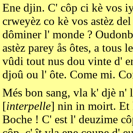
Ene djin. C' côp ci kè vos i
crweyèz co kè vos astèz del
dôminer l' monde ? Oudonbin
astèz parey ås ôtes, a tous l
vûdi tout nus dou vinte d' en
djoû ou l' ôte. Come mi. Co
Més bon sang, vla k' djè n' 
[
interpelle
] nin in moirt. Et
Boche ! C' est l' deuzime cô
côp, c' ît vla ene coupe d' e