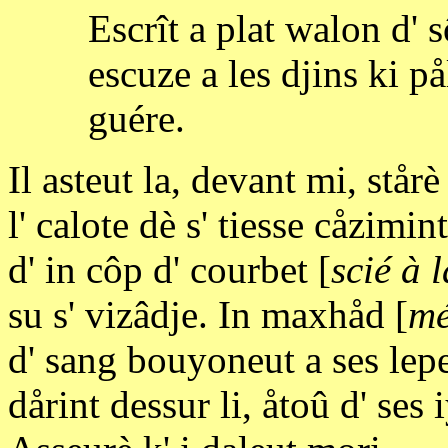
Escrît a plat walon d'
escuze a les djins ki på
guére.
Il asteut la, devant mi, stårè
l' calote dè s' tiesse cåzimin
d' in côp d' courbet [
scié à 
su s' vizâdje. In maxhåd [
mé
d' sang bouyoneut a ses lep
dårint dessur li, åtoû d' ses 