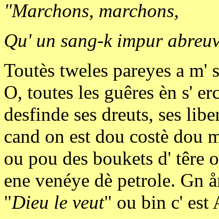
"Marchons, marchons,
Qu' un sang-k impur abreuve
Toutès tweles pareyes a m' s
O, toutes les guêres èn s' er
desfinde ses dreuts, ses libe
cand on est dou costè dou m
ou pou des boukets d' têre 
ene venéye dè petrole. Gn å
"
Dieu le veut
" ou bin c' est