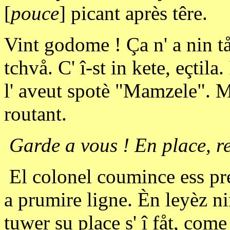
[
pouce
] picant après têre.
Vint godome ! Ça n' a nin tå
tchvå. C' î-st in kete, eçtila
l' aveut spotè "Mamzele". Més
routant.
Garde a vous ! En place, r
El colonel coumince ess pré
a prumire ligne. Èn leyèz ni
tuwer su place s' î fåt, come 