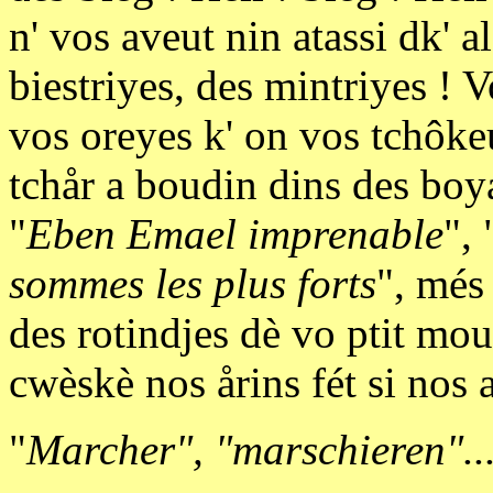
n' vos aveut nin atassi dk' 
biestriyes, des mintriyes ! V
vos oreyes k' on vos tchôke
tchår a boudin dins des boya
"
Eben Emael imprenable
", 
sommes les plus forts
", més 
des rotindjes dè vo ptit mou
cwèskè nos årins fét si nos a
"
Marcher", "marschieren"..