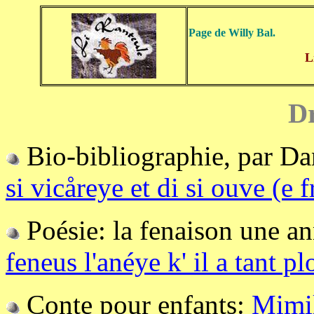
Page de Willy Bal.
L
Dr
Bio-bibliographie, par Da
si vicåreye et di si ouve (e 
Poésie: la fenaison une an
feneus l'anéye k' il a tant pl
Conte pour enfants:
Mimil