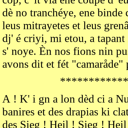
dè no tranchéye, ene binde 
leus mitrayetes et leus gre
dj' é criyi, mi etou, a tapan
s' noye. Èn nos fions nin pu
avons dit et fét "camaråde"
***********
A ! K' i gn a lon dèd ci a 
banires et des drapias ki cla
des Sieg ! Heil ! Sieg ! Heil