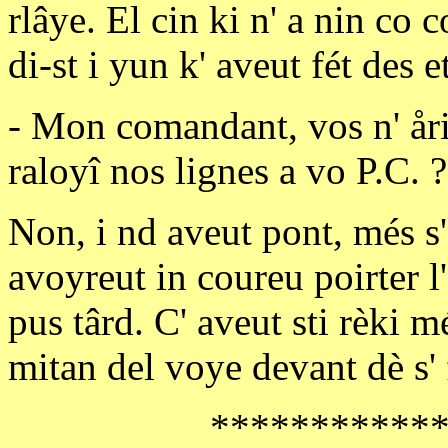
rlâye. El cin ki n' a nin co c
di-st i yun k' aveut fét des e
- Mon comandant, vos n' åri
raloyî nos lignes a vo P.C. ?
Non, i nd aveut pont, més s'
avoyreut in coureu poirter l'
pus târd. C' aveut sti rèki mé
mitan del voye devant dè s' 
***********