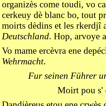
organizès come toudi, vo ca
cerkeuy dè blanc bo, tout pre
moirts dèdins et les rkerdjî
Deutschland
. Hop, arvoye a
Vo mame ercèvra ene depéch
Wehrmacht
.
Fur seinen Führer un
Moirt pou s' 
Dandjèreus etou ene crwès d'