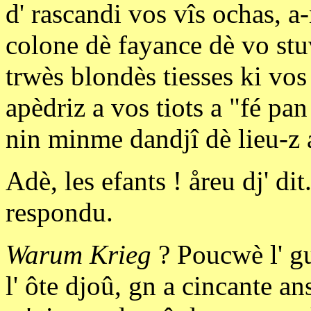
d' rascandi vos vîs ochas, a
colone dè fayance dè vo stu
trwès blondès tiesses ki vo
apèdriz a vos tiots a "fé pa
nin minme dandjî dè lieu-z 
Adè, les efants ! åreu dj' di
respondu.
Warum Krieg
? Poucwè l' gu
l' ôte djoû, gn a cincante a