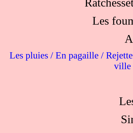
Ratchessèt
Les foum
A
Les pluies / En pagaille / Rejett
ville
Le
Si