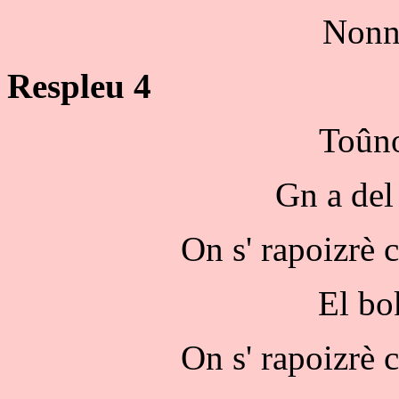
Nonn
Respleu 4
Toûno
Gn a del
On s' rapoizrè 
El bo
On s' rapoizrè 