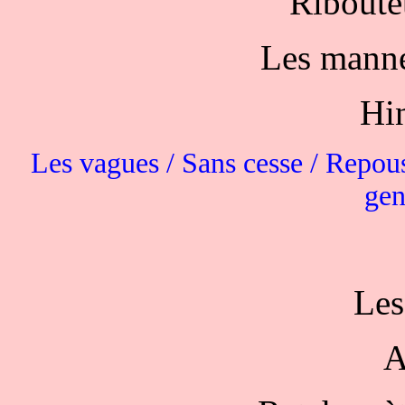
Riboutèt
Les mannes
Hi
Les vagues / Sans cesse / Repouss
gen
Les
A