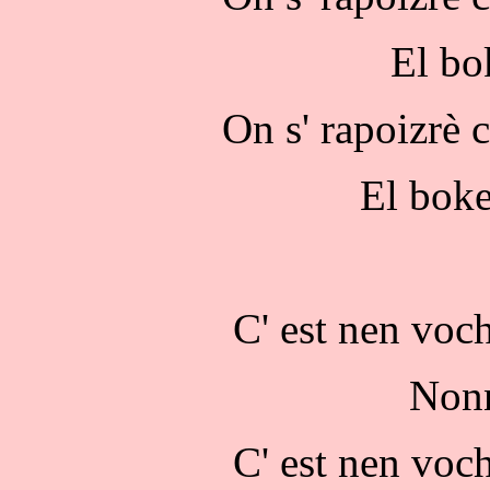
El bo
On s' rapoizrè 
El boke
C' est nen voch
Nonn
C' est nen voch