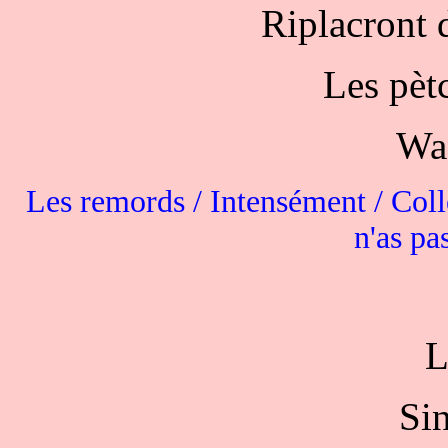
Riplacront 
Les pètc
Waz
Les remords / Intensément / Colle
n'as pa
L
Sin