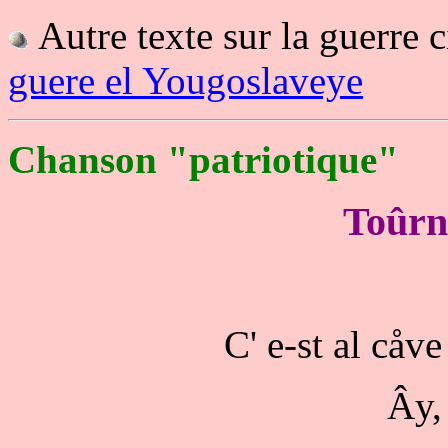
Autre texte sur la guerre 
guere el Yougoslaveye
Chanson "patriotique"
Toûrno
C' e-st al cåve 
Ây, 