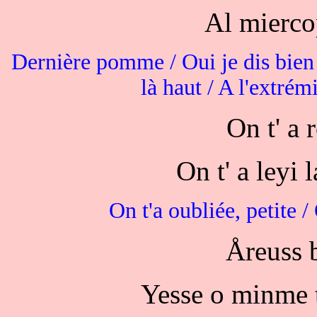
Al mierco
Dernière pomme / Oui je dis bien l
là haut / A l'extré
On t' a 
On t' a leyi 
On t'a oubliée, petite 
Åreuss 
Yesse o minme t