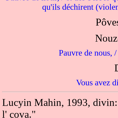
qu'ils déchirent (violen
Pôves
Nouzô
Pauvre de nous, /
Vous avez di
Lucyin Mahin, 1993, divin: 
l' cova."