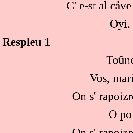
C' e-st al cåve 
Oyi, 
Respleu 1
Toûno
Vos, mari
On s' rapoiz
O poi
On s' rapoiz