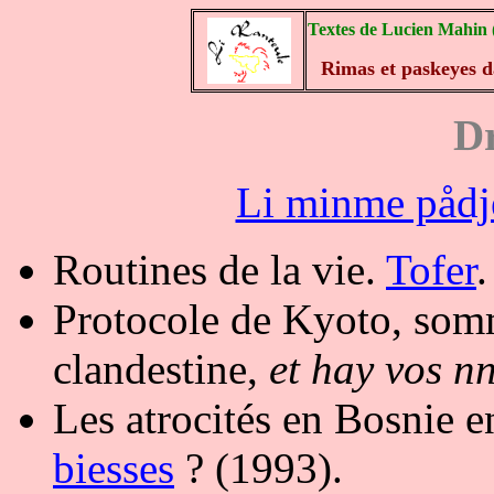
Textes de Lucien Mahin (
Rimas et paskeyes d
Dr
Li minme pådj
Routines de la vie.
Tofer
.
Protocole de Kyoto, som
clandestine,
et hay vos n
Les atrocités en Bosnie e
biesses
? (1993).