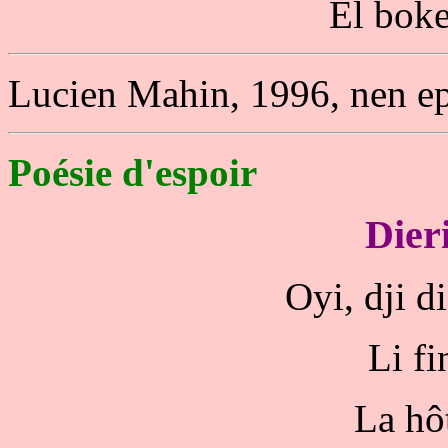
El boke
Lucien Mahin, 1996, nen ep
Poésie d'espoir
Dier
Oyi, dji di
Li fi
La hôt