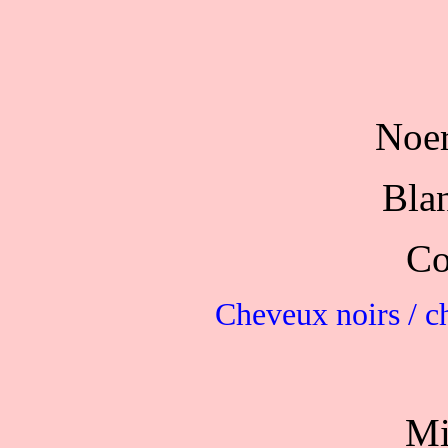
Noer
Bla
Co
Cheveux noirs / c
Mi