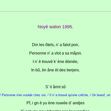
Noyé walon 1995.
Din les ôtels, n' a falot pon,
Personne n' a vlot a sa måjon.
I n' è trouvé k' ène èbinée,
In bû, èn âne èt des berjers.
S' il årint sû
./ Personne n'en voulait chez soi. / Il n' a trouvé qu'une crêche, / Un boeuf, un 
Pî, i gn è yu ène nuwée d' andjes