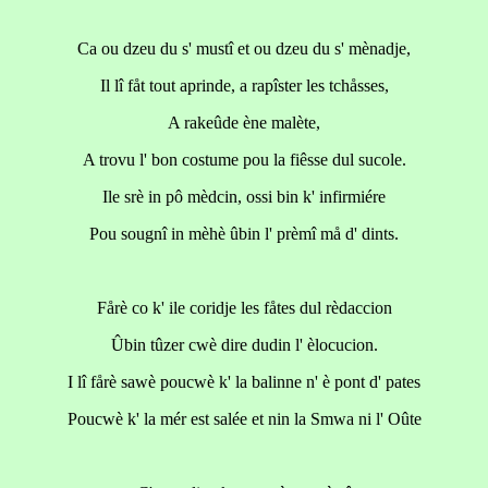
Ca ou dzeu du s' mustî et ou dzeu du s' mènadje,
Il lî fåt tout aprinde, a rapîster les tchåsses,
A rakeûde ène malète,
A trovu l' bon costume pou la fiêsse dul sucole.
Ile srè in pô mèdcin, ossi bin k' infirmiére
Pou sougnî in mèhè ûbin l' prèmî må d' dints.
Fårè co k' ile coridje les fåtes dul rèdaccion
Ûbin tûzer cwè dire dudin l' èlocucion.
I lî fårè sawè poucwè k' la balinne n' è pont d' pates
Poucwè k' la mér est salée et nin la Smwa ni l' Oûte