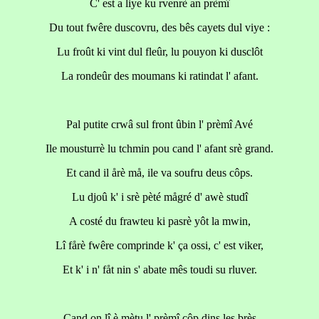
C' est a liye ku rvenrè an prèmî
Du tout fwêre duscovru, des bês cayets dul viye :
Lu froût ki vint dul fleûr, lu pouyon ki dusclôt
La rondeûr des moumans ki ratindat l' afant.
Pal putite crwâ sul front ûbin l' prèmî Avé
Ile mousturrè lu tchmin pou cand l' afant srè grand.
Et cand il årè må, ile va soufru deus côps.
Lu djoû k' i srè pèté mågré d' awè studî
A costé du frawteu ki pasrè yôt la mwin,
Lî fårè fwêre comprinde k' ça ossi, c' est viker,
Et k' i n' fåt nin s' abate mês toudi su rluver.
Cand on lî è mètu l' prèmî côp dins les brès