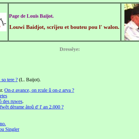
Page de Louis Baijot.
Louwi Baidjot, scrîjeu et bouteu pou l' walon.
Dressêye:
 so tere ?
(L. Baijot).
ur.
On-z avance, on rcule û on-z arva ?
etes
ô des ruwes
.
fwêt dèrame åtoû d' l' an 2.000 ?
no.
ou Singler