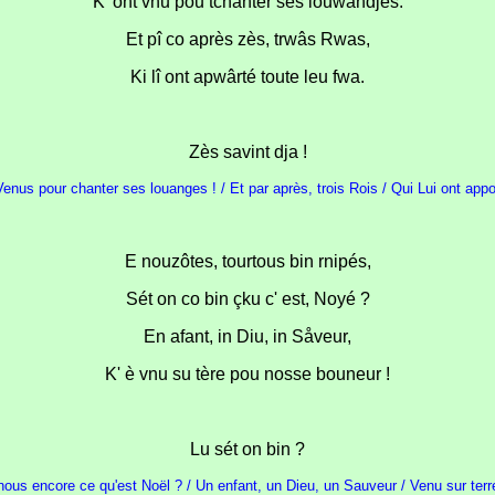
K' ont vnu pou tchanter ses louwandjes.
Et pî co après zès, trwâs Rwas,
Ki lî ont apwârté toute leu fwa.
Zès savint dja !
Venus pour chanter ses louanges ! / Et par après, trois Rois / Qui Lui ont apport
E nouzôtes, tourtous bin rnipés,
Sét on co bin çku c' est, Noyé ?
En afant, in Diu, in Såveur,
K' è vnu su tère pou nosse bouneur !
Lu sét on bin ?
nous encore ce qu'est Noël ? / Un enfant, un Dieu, un Sauveur / Venu sur terre