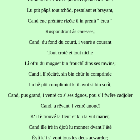
Lu ptit pâpâ tout tchôd, pestulant et brayant,
Cand ène prèmîre rizète û in prèmî " èreu "
Ruspondront ås caresses;
Cand, du fond du courti, i venrè a courant
Tout croté et tout niche
Lî ofru du muguet bin frouchî dins ses mwins;
Cand i lî rècitrè, sin bin chûr lu comprinde
Lu bê ptit complimint k' il avot si bin scrît,
Cand, pus grand, i venrè co s' ses dgnos, pou s' î fwêre cadjoler
Cand, a rêvant, i venrè anoncî
K' il è trouvé la fleur et k' i la vut marier,
Cand ille îrè in djoû lu monner dvant l' åté
Èyû k' i s' vont tous les deus acwarder;