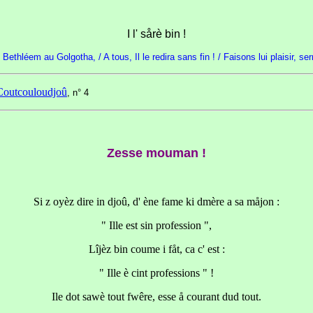
I l' sårè bin !
Bethléem au Golgotha, / A tous, Il le redira sans fin ! / Faisons lui plaisir, ser
Coutcouloudjoû
, n° 4
Zesse mouman !
Si z oyèz dire in djoû, d' ène fame ki dmère a sa måjon :
" Ille est sin profession ",
Lîjèz bin coume i fåt, ca c' est :
" Ille è cint professions " !
Ile dot sawè tout fwêre, esse å courant dud tout.