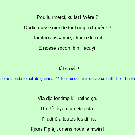
Pou lu rmercî, ku fåt i fwêre ?
Dudin nosse monde tout rimpli d' guêre ?
Tourtous assanne, chûr cè k' i dit
E nosse soçon, bin l' acuyi.
I fåt sawè !
 notre monde rempli de guerres ? / Tous ensemble, suivre ce qu'Il dit / Et notre pr
Vla dja lontimp k' i ratind ça.
Du Bètlèyem ou Golgota,
I l' rudirè a toutes les djins.
Fjans lî pléji, dnans nous la mwin !