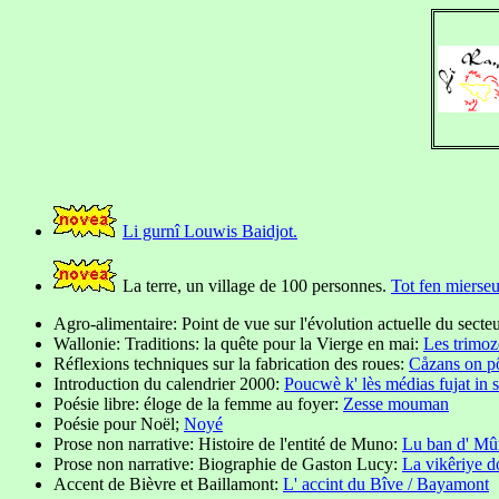
Li gurnî Louwis Baidjot.
La terre, un village de 100 personnes.
Tot fen mierseu
Agro-alimentaire: Point de vue sur l'évolution actuelle du secte
Wallonie: Traditions: la quête pour la Vierge en mai:
Les trimoz
Réflexions techniques sur la fabrication des roues:
Cåzans on p
Introduction du calendrier 2000:
Poucwè k' lès médias fujat in s
Poésie libre: éloge de la femme au foyer:
Zesse mouman
Poésie pour Noël;
Noyé
Prose non narrative: Histoire de l'entité de Muno:
Lu ban d' Mû
Prose non narrative: Biographie de Gaston Lucy:
La vikêriye d
Accent de Bièvre et Baillamont:
L' accint du Bîve / Bayamont