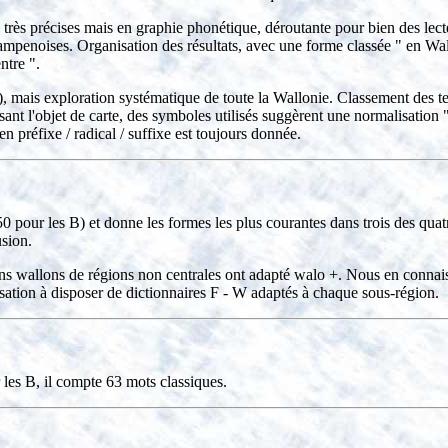
très précises mais en graphie phonétique, déroutante pour bien des lec
ampenoises. Organisation des résultats, avec une forme classée " en Wal
ntre ".
, mais exploration systématique de toute la Wallonie. Classement des t
isant l'objet de carte, des symboles utilisés suggèrent une normalisation
en préfixe / radical / suffixe est toujours donnée.
 pour les B) et donne les formes les plus courantes dans trois des quatr
usion.
ns wallons de régions non centrales ont adapté walo +. Nous en connaiss
lisation à disposer de dictionnaires F - W adaptés à chaque sous-région.
les B, il compte 63 mots classiques.