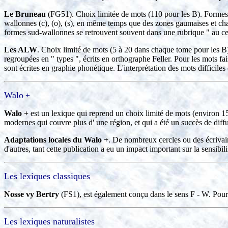
Le Bruneau
(FG51). Choix limitée de mots (110 pour les B). Formes 
wallonnes (c), (o), (s), en même temps que des zones gaumaises et ch
formes sud-wallonnes se retrouvent souvent dans une rubrique " au ce
Les ALW
. Choix limité de mots (5 à 20 dans chaque tome pour les B)
regroupées en " types ", écrits en orthographe Feller. Pour les mots fa
sont écrites en graphie phonétique. L'interprétation des mots difficiles 
Walo
+
Walo +
est un lexique qui reprend un choix limité de mots (environ 150
modernes qui couvre plus d' une région, et qui a été un succès de diff
Adaptations locales du Walo +
. De nombreux cercles ou des écrivai
d'autres, tant cette publication a eu un impact important sur la sensibi
Les
lexiques classiques
Nosse vy Bertry
(FS1), est également conçu dans le sens F - W. Pour 
Les lexiques
naturalistes