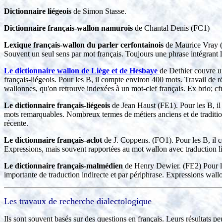
Dictionnaire liégeois
de Simon Stasse.
Dictionnaire français-wallon namurois
de Chantal Denis (FC1)
Lexique français-wallon du parler cerfontainois
de Maurice Vray (
Souvent un seul sens par mot français. Toujours une phrase intégrant 
Le dictionnaire wallon de Liège et de Hesbaye
de Dethier couvre u
français-liégeois. Pour les B, il compte environ 400 mots. Travail de r
wallonnes, qu'on retrouve indexées à un mot-clef français. Ex brio; cfr
Le dictionnaire français-liégeois
de Jean Haust (FE1). Pour les B, il
mots remarquables. Nombreux termes de métiers anciens et de traditions
récente.
Le dictionnaire français-aclot
de J. Coppens.
(FO1). Pour les B, il
Expressions, mais souvent rapportées au mot wallon avec traduction lit
Le dictionnaire français-malmédien
de Henry Dewier. (FE2) Pour les
importante de traduction indirecte et par périphrase. Expressions wall
Les travaux de recherche
dialectologique
Ils sont souvent basés sur des questions en français. Leurs résultats 