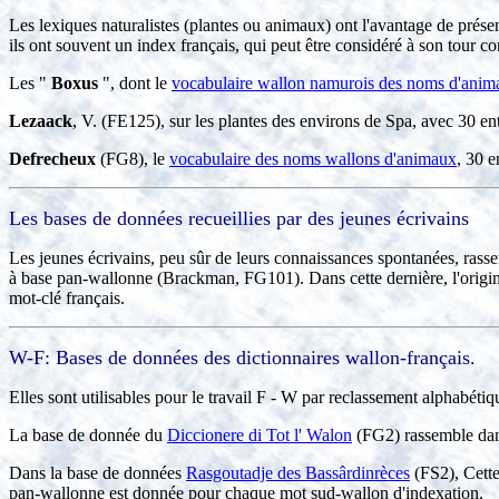
Les lexiques naturalistes (plantes ou animaux) ont l'avantage de présent
ils ont souvent un index français, qui peut être considéré à son tour 
Les "
Boxus
", dont le
vocabulaire wallon namurois des noms d'anim
Lezaack
, V. (FE125), sur les plantes des environs de Spa, avec 30 en
Defrecheux
(FG8), le
vocabulaire des noms wallons d'animaux
, 30 e
Les
bases de données recueillies par des jeunes écrivains
Les jeunes écrivains, peu sûr de leurs connaissances spontanées, rass
à base pan-wallonne (Brackman, FG101). Dans cette dernière, l'origine
mot-clé français.
W-F: Bases de données des dictionnaires wallon-français.
Elles sont utilisables pour le travail F - W par reclassement alphabétiq
La base de donnée du
Diccionere di Tot l' Walon
(FG2) rassemble dans
Dans la base de données
Rasgoutadje des Bassârdinrèces
(FS2), Cette
pan-wallonne est donnée pour chaque mot sud-wallon d'indexation.