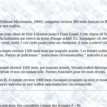
Editions Micromania, 2000), comprend environ 300 mots français en B, 
le mot wallon.
ne zone allant de Huy à Hannut jusqu'à Eben Emael. Cette région de l'e
éactualisation par renvoi au terme d'usage actuel. Ex. barguigner cfr. hé
 crohî; crohî;
I vs'a crohi çoula come on champion
, il vous a enlevé ce
 compte environ 1300 mots mais pas toujours actuels. Les formes wallonne
. Parfois de judicieuses " traductions circonstancielles " indexées à un
 compte environ 1100 mots, pas toujours actuels. Versant wallon théor
térale et non circonstancielle. Formes francisées pour les mots récents. 
 B, il compte environ 1000 mots classiques (courants ou non) et moder
onnes indexées au mot wallon sans traduction circonstancielle.
peuvent donc être considérés comme des lexiques F - W.