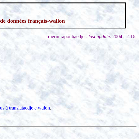
s de données français-wallon
dierin rapontiaedje -
last update
: 2004-12-16.
us å translataedje e walon
.