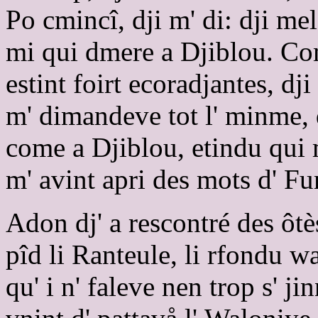
Po cmincî, dji m' di: dji mel
mi qui dmere a Djiblou. Co
estint foirt ecoradjantes, dj
m' dimandeve tot l' minme, 
come a Djiblou, etindu qui
m' avint apri des mots d' Fu
Adon dj' a rescontré des ôtès
pîd li Ranteule, li rfondu wa
qu' i n' faleve nen trop s' 