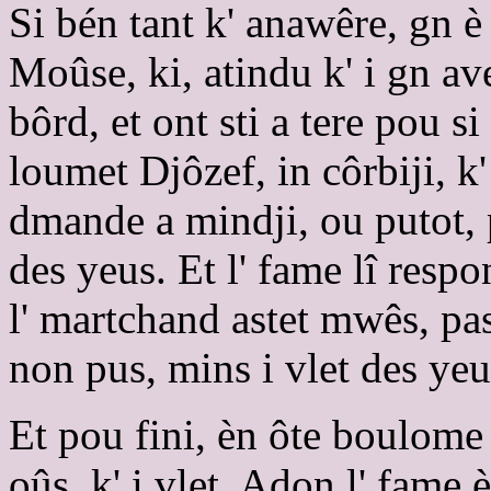
Si bén tant k' anawêre, gn è
Moûse, ki, atindu k' i gn av
bôrd, et ont sti a tere pou s
loumet Djôzef, in côrbiji, k' 
dmande a mindji, ou putot, 
des yeus. Et l' fame lî respon
l' martchand astet mwês, pask
non pus, mins i vlet des yeu
Et pou fini, èn ôte boulome k'
oûs, k' i vlet. Adon l' fame è