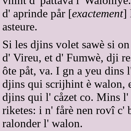
vnint d' pattavå l' Waloniye.
d' aprinde pår [
exactement
]
asteure.
Si les djins volet sawè si o
d' Vireu, et d' Fumwè, dji 
ôte påt, va. I gn a yeu dins 
djins qui scrijhint è walon, 
djins qui l' cåzet co. Mins l'
riketes: i n' fårè nen rovî c
ralonder l' walon.