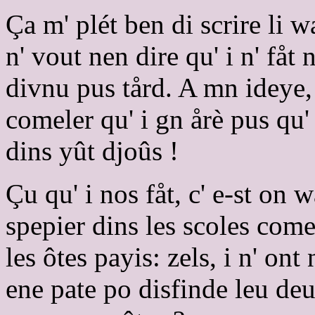
Ça m' plét ben di scrire li
n' vout nen dire qu' i n' fåt 
divnu pus tård. A mn ideye, 
comeler qu' i gn årè pus qu'
dins yût djoûs !
Çu qu' i nos fåt, c' e-st on 
spepier dins les scoles com
les ôtes payis: zels, i n' ont
ene pate po disfinde leu d