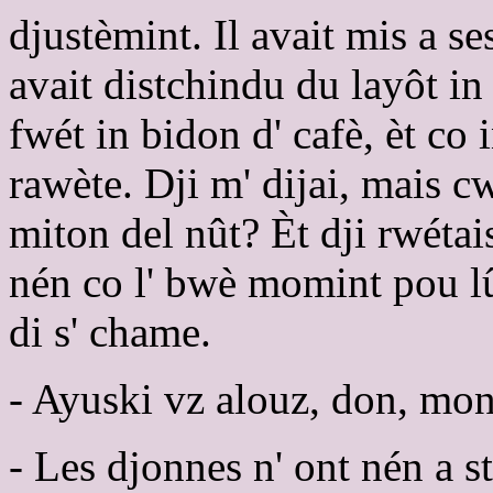
djustèmint. Il avait mis a se
avait distchindu du layôt in
fwét in bidon d' cafè, èt co 
rawète. Dji m' dijai, mais c
miton del nût? Èt dji rwétai
nén co l' bwè momint pou lû,
di s' chame.
- Ayuski vz alouz, don, mo
- Les djonnes n' ont nén a st