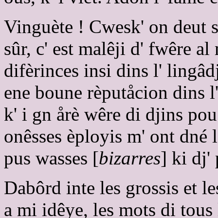
Vinguète ! Cwesk' on deut s
sûr, c' est malêji d' fwêre a
difèrinces insi dins l' lingâd
ene boune rèputåcion dins l
k' i gn årè wêre di djins p
onêsses èployis m' ont dné l
pus wasses [
bizarres
] ki dj'
Dabôrd inte les grossis et l
a mi idêye, les mots di tous 