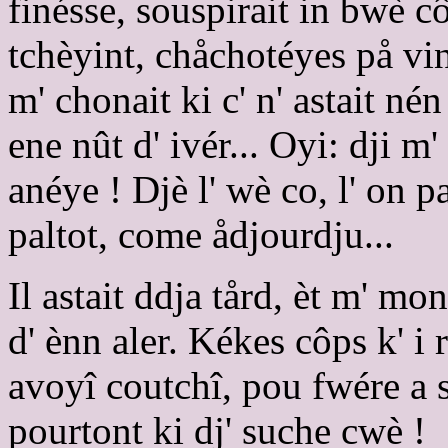
finésse, souspirait in bwè c
tchèyint, chåchotéyes på vint
m' chonait ki c' n' astait nén
ene nût d' ivér... Oyi: dji m'
anéye ! Djè l' wè co, l' on pas
paltot, come ådjourdju...
Il astait ddja tård, èt m' m
d' ènn aler. Kékes côps k' i
avoyî coutchî, pou fwére a s
pourtont ki dj' suche cwè !