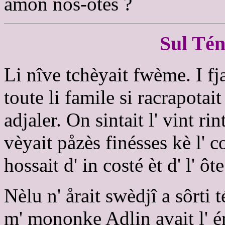
amon nos-ôtes ?
Sul Tén
Li nîve tchèyait fwème. I fj
toute li famile si racrapotai
adjaler. On sintait l' vint rin
vèyait påzès finésses kè l' 
hossait d' in costé èt d' l' ôt
Nèlu n' årait swèdjî a sôrti t
m' mononke Adlin avait l' ér 