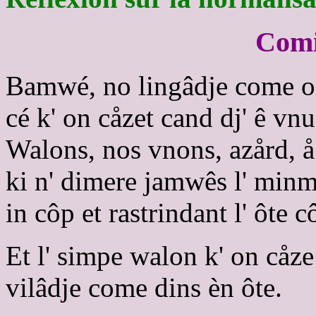
Comi
Bamwé, no lingâdje come on 
cé k' on cåzet cand dj' ê vn
Walons, nos vnons, azård, å
ki n' dimere jamwês l' minm
in côp et rastrindant l' ôte c
Et l' simpe walon k' on cåze
vilâdje come dins èn ôte.