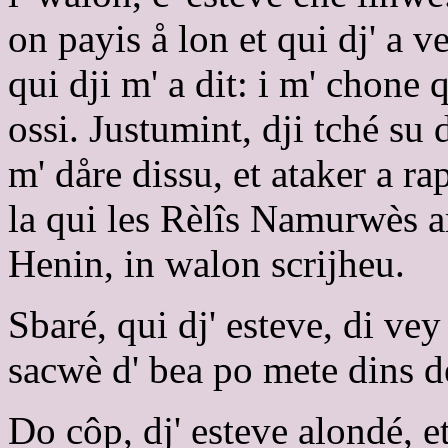
on payis å lon et qui dj' a v
qui dji m' a dit: i m' chone
ossi. Justumint, dji tché su 
m' dåre dissu, et ataker a ra
la qui les Rèlîs Namurwès a
Henin, in walon scrijheu.
Sbaré, qui dj' esteve, di vey
sacwè d' bea po mete dins de
Do côp, dj' esteve alondé, et