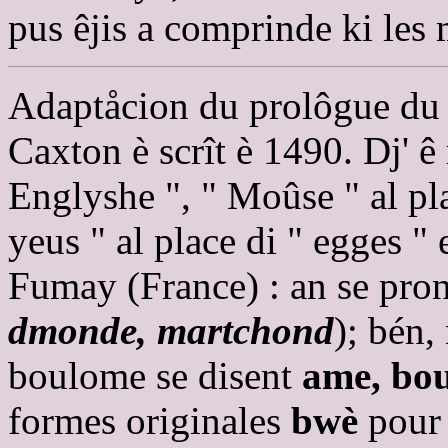
pus êjis a comprinde ki les
Adaptåcion du prolôgue du s
Caxton è scrît è 1490. Dj' ê
Englyshe ", " Moûse " al pla
yeus " al place di " egges " 
Fumay (France) : an se pr
dmonde, martchond
); bén
boulome se disent
ame, bo
formes originales
bwè
pour