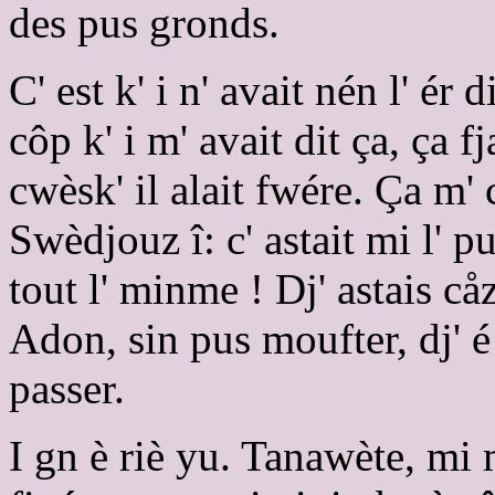
des pus gronds.
C' est k' i n' avait nén l' ér 
côp k' i m' avait dit ça, ça 
cwèsk' il alait fwére. Ça m'
Swèdjouz î: c' astait mi l' p
tout l' minme ! Dj' astais c
Adon, sin pus moufter, dj' é
passer.
I gn è riè yu. Tanawète, mi 