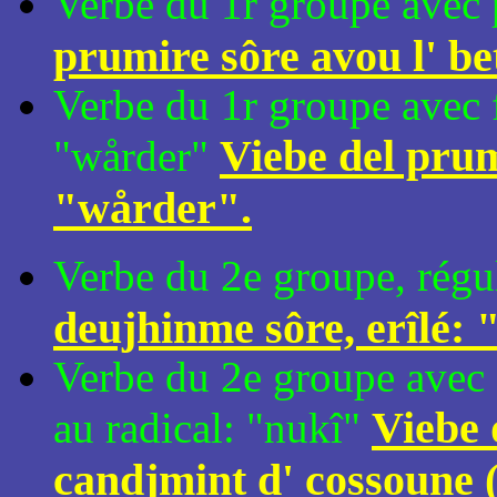
Verbe du 1r groupe avec p
prumire sôre avou l' bet
Verbe du 1r groupe avec 
Viebe del prum
"wårder"
"wårder".
Verbe du 2e groupe, régul
deujhinme sôre, erîlé: 
Verbe du 2e groupe avec 
Viebe 
au radical: "nukî"
candjmint d' cossoune (