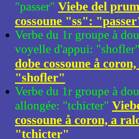
Viebe del prumir
"passer"
cossoune "ss": "passer
Verbe du 1r groupe à dou
voyelle d'appui: "shofler
dobe cossoune å coron, 
"shofler"
Verbe du 1r groupe à doub
Viebe
allongée: "tchicter"
cossoune å coron, a ral
"tchicter"