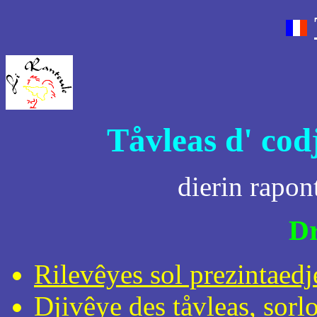
Tåvleas d' cod
dierin rapon
Dr
Rilevêyes sol prezintaedje
Djivêye des tåvleas, sorlo