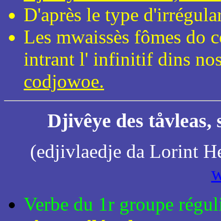
D'après le type d'irrégular
Les mwaissès fômes do co
intrant l' infinitif dins 
codjowoe.
Djivêye des tåvleas, 
(edjivlaedje da Lorint H
w
Verbe du 1r groupe régul