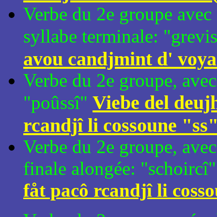
Verbe du 2e groupe avec 
syllabe terminale: "grevi
avou candjmint d' voyal
Verbe du 2e groupe, avec 
Viebe del deujh
"poûssî"
rcandjî li cossoune "ss
Verbe du 2e groupe, avec 
finale alongée: "schoircî
fåt pacô rcandjî li coss