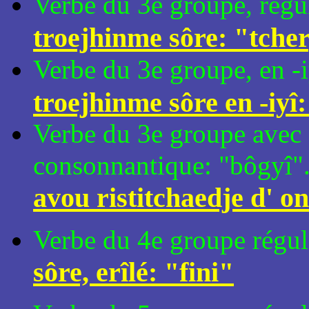
Verbe du 3e groupe, régul
troejhinme sôre: "tche
Verbe du 3e groupe, en -iy
troejhinme sôre en -iyî:
Verbe du 3e groupe avec 
consonnantique: "bôgyî"
avou ristitchaedje d' on
Verbe du 4e groupe réguli
sôre, erîlé: "fini"